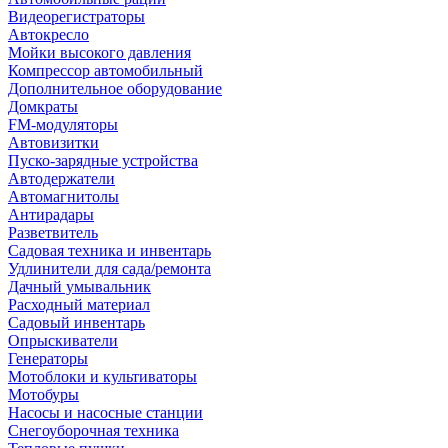
Видеорегистраторы
Автокресло
Мойки высокого давления
Компрессор автомобильный
Дополнительное оборудование
Домкраты
FM-модуляторы
Автовизитки
Пуско-зарядные устройства
Автодержатели
Автомагнитолы
Антирадары
Разветвитель
Садовая техника и инвентарь
Удлинители для сада/ремонта
Дачный умывальник
Расходный материал
Садовый инвентарь
Опрыскиватели
Генераторы
Мотоблоки и культиваторы
Мотобуры
Насосы и насосные станции
Снегоуборочная техника