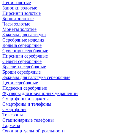
Цепи золотые
Запонки золотые
Пирсинги золотые
Броши золотые
Часы золотые
Монеты золотые
Зажимы для галстука
Серебряные изделия
Кольца серебряные
Сувениры серебряные
Пирсинги серебряные
Серьги серебряные
Браслеты серебряные
Броши серебряные
Зажимы для галстука серебряные
Цепи серебряные
Подвески серебряные
Футляры для ювелирных украшений
Смартфоны и гаджеты
Смартфоны и телефоны
Смартфоны
Телефоны
Стационарные телефоны
Гаджеты
Очки виртуальной реальности