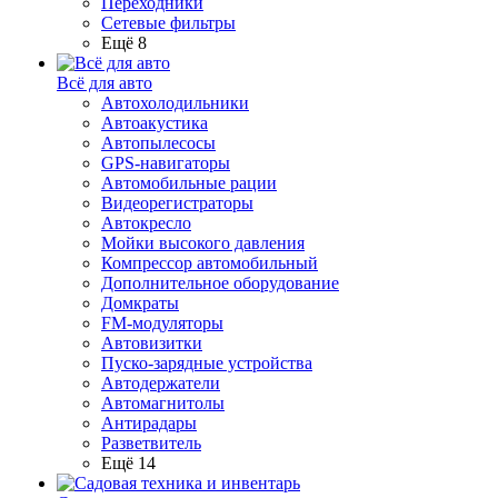
Переходники
Сетевые фильтры
Ещё 8
Всё для авто
Автохолодильники
Автоакустика
Автопылесосы
GPS-навигаторы
Автомобильные рации
Видеорегистраторы
Автокресло
Мойки высокого давления
Компрессор автомобильный
Дополнительное оборудование
Домкраты
FM-модуляторы
Автовизитки
Пуско-зарядные устройства
Автодержатели
Автомагнитолы
Антирадары
Разветвитель
Ещё 14