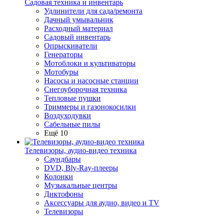
Садовая техника и инвентарь
Удлинители для сада/ремонта
Дачный умывальник
Расходный материал
Садовый инвентарь
Опрыскиватели
Генераторы
Мотоблоки и культиваторы
Мотобуры
Насосы и насосные станции
Снегоуборочная техника
Тепловые пушки
Триммеры и газонокосилки
Воздуходувки
Сабельные пилы
Ещё 10
Телевизоры, аудио-видео техника
Саундбары
DVD, Bly-Ray-плееры
Колонки
Музыкальные центры
Диктофоны
Аксессуары для аудио, видео и TV
Телевизоры