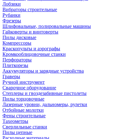
Лобзики
Вибраторы строительные
Рубанки
Фрезеры
Шлифовальные, полировальные машины
Гайковерты и винтоверты
Пилы дисковые
Компрессоры
Краскопульты и аэрографы
Кромкооблицовочные станки
Перфораторы
Плиткорезы
Аккумуляторы и зарядные устройства
Граверы
Ручной инструмент
Сварочное оборудование
Степлеры и гвоздезабивные пистолеты
Пилы торцовочные
Лазерные уровни, дальномеры, рулетки
Отбойные молотки
Фены строительные
Тахеометры
Сверлильные станки
Пилы цепные
Расходные материалы