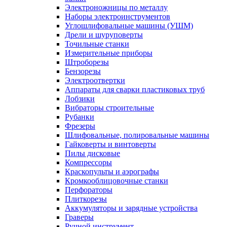
Электроножницы по металлу
Наборы электроинструментов
Углошлифовальные машины (УШМ)
Дрели и шуруповерты
Точильные станки
Измерительные приборы
Штроборезы
Бензорезы
Электроотвертки
Аппараты для сварки пластиковых труб
Лобзики
Вибраторы строительные
Рубанки
Фрезеры
Шлифовальные, полировальные машины
Гайковерты и винтоверты
Пилы дисковые
Компрессоры
Краскопульты и аэрографы
Кромкооблицовочные станки
Перфораторы
Плиткорезы
Аккумуляторы и зарядные устройства
Граверы
Ручной инструмент