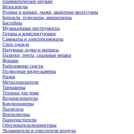
Пневматическое оружие
Велосипеды
Ролики и коньки, лыжи, защитные аксессуары
Бинокли, телескопы, микроскопы
Бассейны
Музыкальные инструменты
Гитары и комплектующие
Самокаты и электросамокаты
Спец одежда
Надувные лодки и матрасы
Палатки, тенты, спальные мешки
Фонари
Рыболовные снасти
Подводные видео-камеры
Рации
Металлоискатели
Тренажеры
Техника для дома
Водонагреватели
Кондиционеры
Пылесосы
Вентиляторы
Пароочистители
Обогреватели/конвекторы
Увлажнители и очистители воздуха