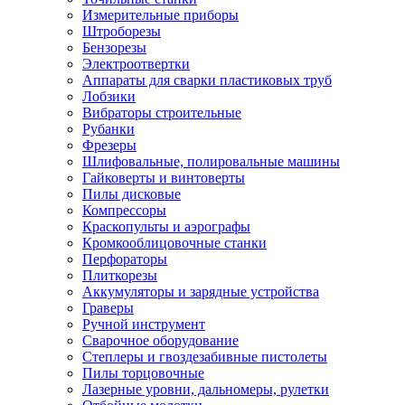
Измерительные приборы
Штроборезы
Бензорезы
Электроотвертки
Аппараты для сварки пластиковых труб
Лобзики
Вибраторы строительные
Рубанки
Фрезеры
Шлифовальные, полировальные машины
Гайковерты и винтоверты
Пилы дисковые
Компрессоры
Краскопульты и аэрографы
Кромкооблицовочные станки
Перфораторы
Плиткорезы
Аккумуляторы и зарядные устройства
Граверы
Ручной инструмент
Сварочное оборудование
Степлеры и гвоздезабивные пистолеты
Пилы торцовочные
Лазерные уровни, дальномеры, рулетки