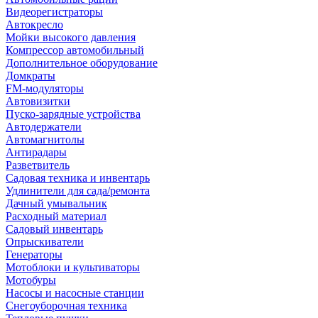
Видеорегистраторы
Автокресло
Мойки высокого давления
Компрессор автомобильный
Дополнительное оборудование
Домкраты
FM-модуляторы
Автовизитки
Пуско-зарядные устройства
Автодержатели
Автомагнитолы
Антирадары
Разветвитель
Садовая техника и инвентарь
Удлинители для сада/ремонта
Дачный умывальник
Расходный материал
Садовый инвентарь
Опрыскиватели
Генераторы
Мотоблоки и культиваторы
Мотобуры
Насосы и насосные станции
Снегоуборочная техника