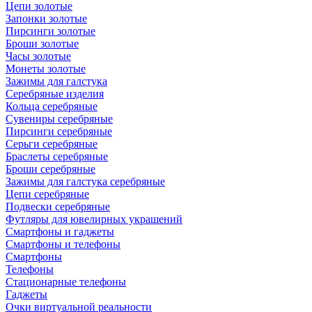
Цепи золотые
Запонки золотые
Пирсинги золотые
Броши золотые
Часы золотые
Монеты золотые
Зажимы для галстука
Серебряные изделия
Кольца серебряные
Сувениры серебряные
Пирсинги серебряные
Серьги серебряные
Браслеты серебряные
Броши серебряные
Зажимы для галстука серебряные
Цепи серебряные
Подвески серебряные
Футляры для ювелирных украшений
Смартфоны и гаджеты
Смартфоны и телефоны
Смартфоны
Телефоны
Стационарные телефоны
Гаджеты
Очки виртуальной реальности