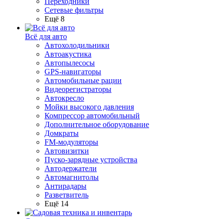
Переходники
Сетевые фильтры
Ещё 8
Всё для авто
Автохолодильники
Автоакустика
Автопылесосы
GPS-навигаторы
Автомобильные рации
Видеорегистраторы
Автокресло
Мойки высокого давления
Компрессор автомобильный
Дополнительное оборудование
Домкраты
FM-модуляторы
Автовизитки
Пуско-зарядные устройства
Автодержатели
Автомагнитолы
Антирадары
Разветвитель
Ещё 14