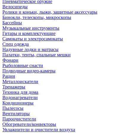
Пневматическое оружие
Велосипеды
Ролики и коньки, лыжи, защитные аксессуары
Бинокли, телескопы, микроскопы
Бассейны
Музыкальные инструменты
Гитары и комплектующие
Самокаты и электросамокаты
Спец одежда
Надувные лодки и матрасы
Палатки, тенты, спальные мешки
Фонари
Рыболовные снасти
Подводные видео-камеры
Рации
Металлоискатели
Тренажеры
Техника для дома
Водонагреватели
Кондиционеры
Пылесосы
Вентиляторы
Пароочистители
Обогреватели/конвекторы
Увлажнители и очистители воздуха