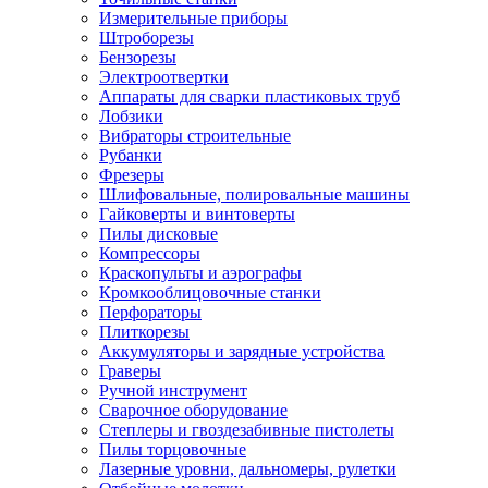
Измерительные приборы
Штроборезы
Бензорезы
Электроотвертки
Аппараты для сварки пластиковых труб
Лобзики
Вибраторы строительные
Рубанки
Фрезеры
Шлифовальные, полировальные машины
Гайковерты и винтоверты
Пилы дисковые
Компрессоры
Краскопульты и аэрографы
Кромкооблицовочные станки
Перфораторы
Плиткорезы
Аккумуляторы и зарядные устройства
Граверы
Ручной инструмент
Сварочное оборудование
Степлеры и гвоздезабивные пистолеты
Пилы торцовочные
Лазерные уровни, дальномеры, рулетки