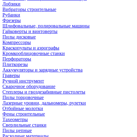
Лобзики
Вибраторы строительные
Рубанки
Фрезеры
Шлифовальные, полировальные машины
Гайковерты и винтоверты
Пилы дисковые
Компрессоры
Краскопульты и аэрографы
Кромкооблицовочные станки
Перфораторы
Плиткорезы
Аккумуляторы и зарядные устройства
Граверы
Ручной инструмент
Сварочное оборудование
Степлеры и гвоздезабивные пистолеты
Пилы торцовочные
Лазерные уровни, дальномеры, рулетки
Отбойные молотки
Фены строительные
Тахеометры
Сверлильные станки
Пилы цепные
Расходные материалы