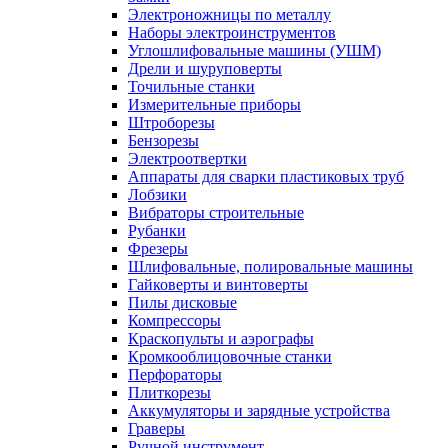
Электроножницы по металлу
Наборы электроинструментов
Углошлифовальные машины (УШМ)
Дрели и шуруповерты
Точильные станки
Измерительные приборы
Штроборезы
Бензорезы
Электроотвертки
Аппараты для сварки пластиковых труб
Лобзики
Вибраторы строительные
Рубанки
Фрезеры
Шлифовальные, полировальные машины
Гайковерты и винтоверты
Пилы дисковые
Компрессоры
Краскопульты и аэрографы
Кромкооблицовочные станки
Перфораторы
Плиткорезы
Аккумуляторы и зарядные устройства
Граверы
Ручной инструмент