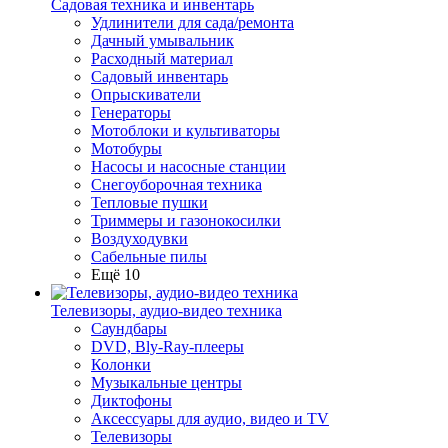
Садовая техника и инвентарь
Удлинители для сада/ремонта
Дачный умывальник
Расходный материал
Садовый инвентарь
Опрыскиватели
Генераторы
Мотоблоки и культиваторы
Мотобуры
Насосы и насосные станции
Снегоуборочная техника
Тепловые пушки
Триммеры и газонокосилки
Воздуходувки
Сабельные пилы
Ещё 10
Телевизоры, аудио-видео техника
Саундбары
DVD, Bly-Ray-плееры
Колонки
Музыкальные центры
Диктофоны
Аксессуары для аудио, видео и TV
Телевизоры