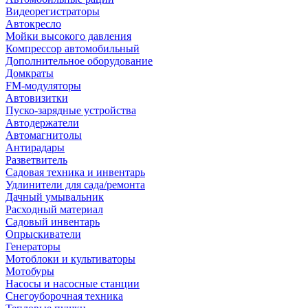
Видеорегистраторы
Автокресло
Мойки высокого давления
Компрессор автомобильный
Дополнительное оборудование
Домкраты
FM-модуляторы
Автовизитки
Пуско-зарядные устройства
Автодержатели
Автомагнитолы
Антирадары
Разветвитель
Садовая техника и инвентарь
Удлинители для сада/ремонта
Дачный умывальник
Расходный материал
Садовый инвентарь
Опрыскиватели
Генераторы
Мотоблоки и культиваторы
Мотобуры
Насосы и насосные станции
Снегоуборочная техника