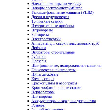
Электроножницы по металлу
Наборы электроинструментов
Углошлифовальные машины (УШМ)
Дрели и шуруповерты
Точильные станки
Измерительные приборы
Штроборезы
Бензорезы
Электроотвертки
Аппараты для сварки пластиковых труб
Лобзики
Вибраторы строительные
Рубанки
Фрезеры
Шлифовальные, полировальные машины
Гайковерты и винтоверты
Пилы дисковые
Компрессоры
Краскопульты и аэрографы
Кромкооблицовочные станки
Перфораторы
Плиткорезы
Аккумуляторы и зарядные устройства
Граверы
Ручной инструмент