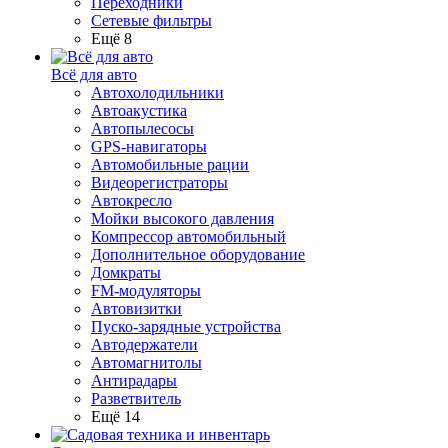
Переходники
Сетевые фильтры
Ещё 8
Всё для авто
Автохолодильники
Автоакустика
Автопылесосы
GPS-навигаторы
Автомобильные рации
Видеорегистраторы
Автокресло
Мойки высокого давления
Компрессор автомобильный
Дополнительное оборудование
Домкраты
FM-модуляторы
Автовизитки
Пуско-зарядные устройства
Автодержатели
Автомагнитолы
Антирадары
Разветвитель
Ещё 14