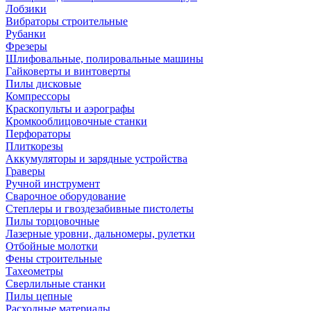
Лобзики
Вибраторы строительные
Рубанки
Фрезеры
Шлифовальные, полировальные машины
Гайковерты и винтоверты
Пилы дисковые
Компрессоры
Краскопульты и аэрографы
Кромкооблицовочные станки
Перфораторы
Плиткорезы
Аккумуляторы и зарядные устройства
Граверы
Ручной инструмент
Сварочное оборудование
Степлеры и гвоздезабивные пистолеты
Пилы торцовочные
Лазерные уровни, дальномеры, рулетки
Отбойные молотки
Фены строительные
Тахеометры
Сверлильные станки
Пилы цепные
Расходные материалы