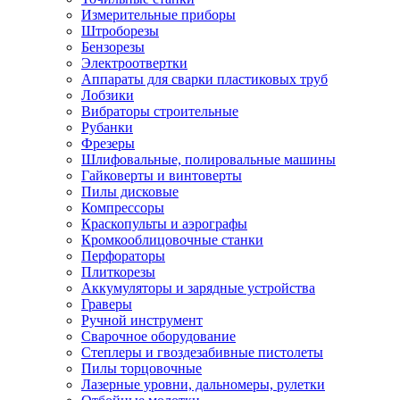
Измерительные приборы
Штроборезы
Бензорезы
Электроотвертки
Аппараты для сварки пластиковых труб
Лобзики
Вибраторы строительные
Рубанки
Фрезеры
Шлифовальные, полировальные машины
Гайковерты и винтоверты
Пилы дисковые
Компрессоры
Краскопульты и аэрографы
Кромкооблицовочные станки
Перфораторы
Плиткорезы
Аккумуляторы и зарядные устройства
Граверы
Ручной инструмент
Сварочное оборудование
Степлеры и гвоздезабивные пистолеты
Пилы торцовочные
Лазерные уровни, дальномеры, рулетки