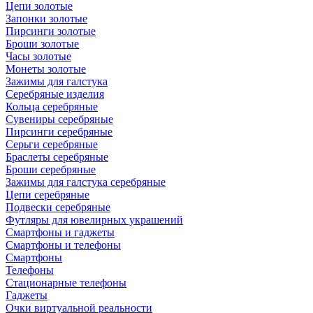
Цепи золотые
Запонки золотые
Пирсинги золотые
Броши золотые
Часы золотые
Монеты золотые
Зажимы для галстука
Серебряные изделия
Кольца серебряные
Сувениры серебряные
Пирсинги серебряные
Серьги серебряные
Браслеты серебряные
Броши серебряные
Зажимы для галстука серебряные
Цепи серебряные
Подвески серебряные
Футляры для ювелирных украшений
Смартфоны и гаджеты
Смартфоны и телефоны
Смартфоны
Телефоны
Стационарные телефоны
Гаджеты
Очки виртуальной реальности