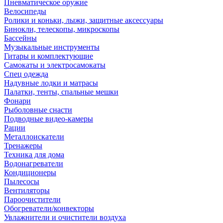
Пневматическое оружие
Велосипеды
Ролики и коньки, лыжи, защитные аксессуары
Бинокли, телескопы, микроскопы
Бассейны
Музыкальные инструменты
Гитары и комплектующие
Самокаты и электросамокаты
Спец одежда
Надувные лодки и матрасы
Палатки, тенты, спальные мешки
Фонари
Рыболовные снасти
Подводные видео-камеры
Рации
Металлоискатели
Тренажеры
Техника для дома
Водонагреватели
Кондиционеры
Пылесосы
Вентиляторы
Пароочистители
Обогреватели/конвекторы
Увлажнители и очистители воздуха