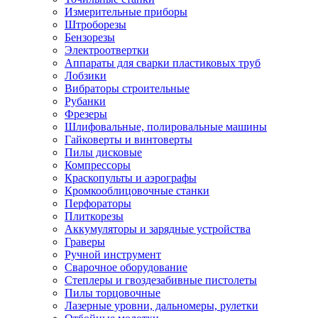
Измерительные приборы
Штроборезы
Бензорезы
Электроотвертки
Аппараты для сварки пластиковых труб
Лобзики
Вибраторы строительные
Рубанки
Фрезеры
Шлифовальные, полировальные машины
Гайковерты и винтоверты
Пилы дисковые
Компрессоры
Краскопульты и аэрографы
Кромкооблицовочные станки
Перфораторы
Плиткорезы
Аккумуляторы и зарядные устройства
Граверы
Ручной инструмент
Сварочное оборудование
Степлеры и гвоздезабивные пистолеты
Пилы торцовочные
Лазерные уровни, дальномеры, рулетки