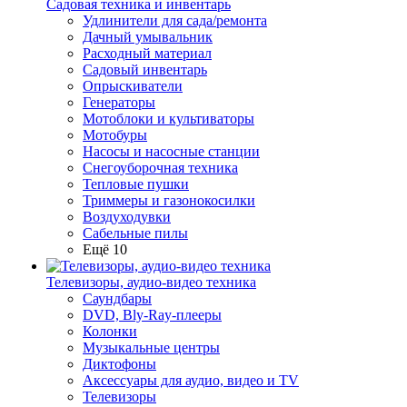
Садовая техника и инвентарь
Удлинители для сада/ремонта
Дачный умывальник
Расходный материал
Садовый инвентарь
Опрыскиватели
Генераторы
Мотоблоки и культиваторы
Мотобуры
Насосы и насосные станции
Снегоуборочная техника
Тепловые пушки
Триммеры и газонокосилки
Воздуходувки
Сабельные пилы
Ещё 10
Телевизоры, аудио-видео техника
Саундбары
DVD, Bly-Ray-плееры
Колонки
Музыкальные центры
Диктофоны
Аксессуары для аудио, видео и TV
Телевизоры