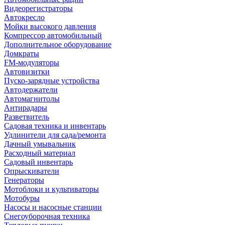
Видеорегистраторы
Автокресло
Мойки высокого давления
Компрессор автомобильный
Дополнительное оборудование
Домкраты
FM-модуляторы
Автовизитки
Пуско-зарядные устройства
Автодержатели
Автомагнитолы
Антирадары
Разветвитель
Садовая техника и инвентарь
Удлинители для сада/ремонта
Дачный умывальник
Расходный материал
Садовый инвентарь
Опрыскиватели
Генераторы
Мотоблоки и культиваторы
Мотобуры
Насосы и насосные станции
Снегоуборочная техника