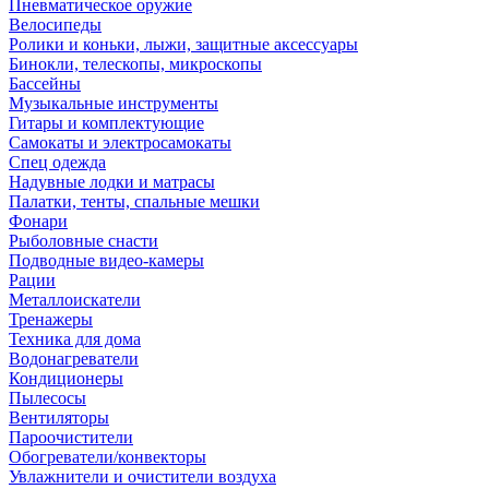
Пневматическое оружие
Велосипеды
Ролики и коньки, лыжи, защитные аксессуары
Бинокли, телескопы, микроскопы
Бассейны
Музыкальные инструменты
Гитары и комплектующие
Самокаты и электросамокаты
Спец одежда
Надувные лодки и матрасы
Палатки, тенты, спальные мешки
Фонари
Рыболовные снасти
Подводные видео-камеры
Рации
Металлоискатели
Тренажеры
Техника для дома
Водонагреватели
Кондиционеры
Пылесосы
Вентиляторы
Пароочистители
Обогреватели/конвекторы
Увлажнители и очистители воздуха