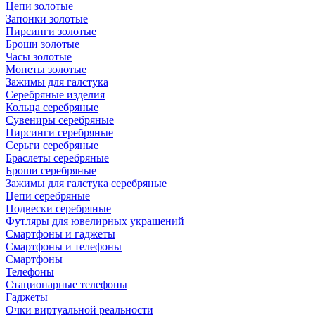
Цепи золотые
Запонки золотые
Пирсинги золотые
Броши золотые
Часы золотые
Монеты золотые
Зажимы для галстука
Серебряные изделия
Кольца серебряные
Сувениры серебряные
Пирсинги серебряные
Серьги серебряные
Браслеты серебряные
Броши серебряные
Зажимы для галстука серебряные
Цепи серебряные
Подвески серебряные
Футляры для ювелирных украшений
Смартфоны и гаджеты
Смартфоны и телефоны
Смартфоны
Телефоны
Стационарные телефоны
Гаджеты
Очки виртуальной реальности