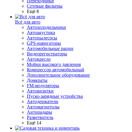
Переходники
Сетевые фильтры
Ещё 8
Всё для авто
Автохолодильники
Автоакустика
Автопылесосы
GPS-навигаторы
Автомобильные рации
Видеорегистраторы
Автокресло
Мойки высокого давления
Компрессор автомобильный
Дополнительное оборудование
Домкраты
FM-модуляторы
Автовизитки
Пуско-зарядные устройства
Автодержатели
Автомагнитолы
Антирадары
Разветвитель
Ещё 14