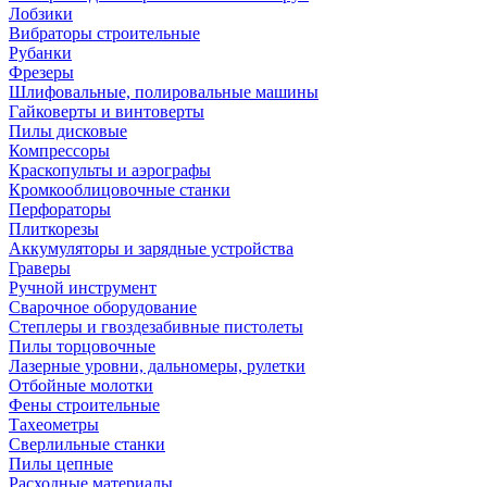
Лобзики
Вибраторы строительные
Рубанки
Фрезеры
Шлифовальные, полировальные машины
Гайковерты и винтоверты
Пилы дисковые
Компрессоры
Краскопульты и аэрографы
Кромкооблицовочные станки
Перфораторы
Плиткорезы
Аккумуляторы и зарядные устройства
Граверы
Ручной инструмент
Сварочное оборудование
Степлеры и гвоздезабивные пистолеты
Пилы торцовочные
Лазерные уровни, дальномеры, рулетки
Отбойные молотки
Фены строительные
Тахеометры
Сверлильные станки
Пилы цепные
Расходные материалы