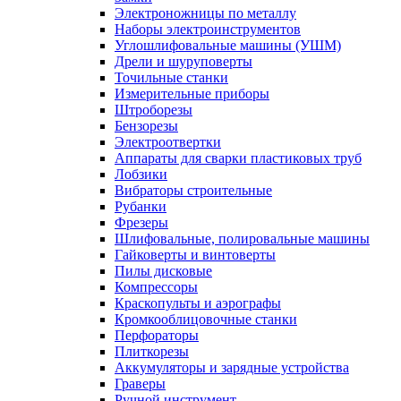
Электроножницы по металлу
Наборы электроинструментов
Углошлифовальные машины (УШМ)
Дрели и шуруповерты
Точильные станки
Измерительные приборы
Штроборезы
Бензорезы
Электроотвертки
Аппараты для сварки пластиковых труб
Лобзики
Вибраторы строительные
Рубанки
Фрезеры
Шлифовальные, полировальные машины
Гайковерты и винтоверты
Пилы дисковые
Компрессоры
Краскопульты и аэрографы
Кромкооблицовочные станки
Перфораторы
Плиткорезы
Аккумуляторы и зарядные устройства
Граверы
Ручной инструмент