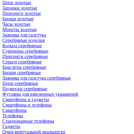
Цепи золотые
Запонки золотые
Пирсинги золотые
Броши золотые
Часы золотые
Монеты золотые
Зажимы для галстука
Серебряные изделия
Кольца серебряные
Сувениры серебряные
Пирсинги серебряные
Серьги серебряные
Браслеты серебряные
Броши серебряные
Зажимы для галстука серебряные
Цепи серебряные
Подвески серебряные
Футляры для ювелирных украшений
Смартфоны и гаджеты
Смартфоны и телефоны
Смартфоны
Телефоны
Стационарные телефоны
Гаджеты
Очки виртуальной реальности