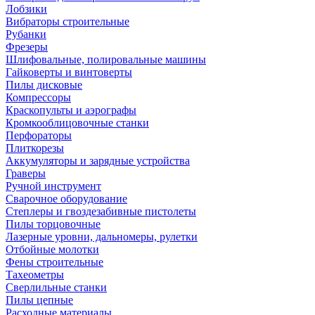
Лобзики
Вибраторы строительные
Рубанки
Фрезеры
Шлифовальные, полировальные машины
Гайковерты и винтоверты
Пилы дисковые
Компрессоры
Краскопульты и аэрографы
Кромкооблицовочные станки
Перфораторы
Плиткорезы
Аккумуляторы и зарядные устройства
Граверы
Ручной инструмент
Сварочное оборудование
Степлеры и гвоздезабивные пистолеты
Пилы торцовочные
Лазерные уровни, дальномеры, рулетки
Отбойные молотки
Фены строительные
Тахеометры
Сверлильные станки
Пилы цепные
Расходные материалы