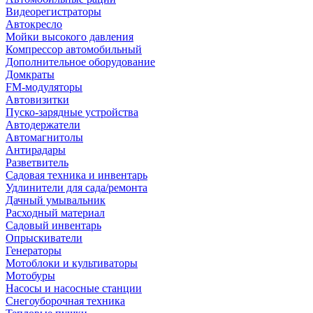
Видеорегистраторы
Автокресло
Мойки высокого давления
Компрессор автомобильный
Дополнительное оборудование
Домкраты
FM-модуляторы
Автовизитки
Пуско-зарядные устройства
Автодержатели
Автомагнитолы
Антирадары
Разветвитель
Садовая техника и инвентарь
Удлинители для сада/ремонта
Дачный умывальник
Расходный материал
Садовый инвентарь
Опрыскиватели
Генераторы
Мотоблоки и культиваторы
Мотобуры
Насосы и насосные станции
Снегоуборочная техника