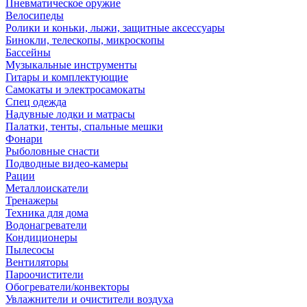
Пневматическое оружие
Велосипеды
Ролики и коньки, лыжи, защитные аксессуары
Бинокли, телескопы, микроскопы
Бассейны
Музыкальные инструменты
Гитары и комплектующие
Самокаты и электросамокаты
Спец одежда
Надувные лодки и матрасы
Палатки, тенты, спальные мешки
Фонари
Рыболовные снасти
Подводные видео-камеры
Рации
Металлоискатели
Тренажеры
Техника для дома
Водонагреватели
Кондиционеры
Пылесосы
Вентиляторы
Пароочистители
Обогреватели/конвекторы
Увлажнители и очистители воздуха