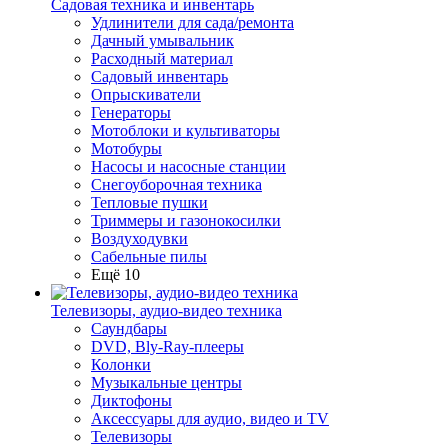
Садовая техника и инвентарь
Удлинители для сада/ремонта
Дачный умывальник
Расходный материал
Садовый инвентарь
Опрыскиватели
Генераторы
Мотоблоки и культиваторы
Мотобуры
Насосы и насосные станции
Снегоуборочная техника
Тепловые пушки
Триммеры и газонокосилки
Воздуходувки
Сабельные пилы
Ещё 10
Телевизоры, аудио-видео техника
Саундбары
DVD, Bly-Ray-плееры
Колонки
Музыкальные центры
Диктофоны
Аксессуары для аудио, видео и TV
Телевизоры