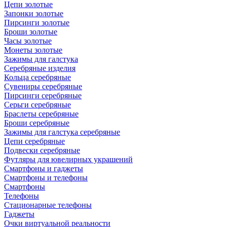
Цепи золотые
Запонки золотые
Пирсинги золотые
Броши золотые
Часы золотые
Монеты золотые
Зажимы для галстука
Серебряные изделия
Кольца серебряные
Сувениры серебряные
Пирсинги серебряные
Серьги серебряные
Браслеты серебряные
Броши серебряные
Зажимы для галстука серебряные
Цепи серебряные
Подвески серебряные
Футляры для ювелирных украшений
Смартфоны и гаджеты
Смартфоны и телефоны
Смартфоны
Телефоны
Стационарные телефоны
Гаджеты
Очки виртуальной реальности