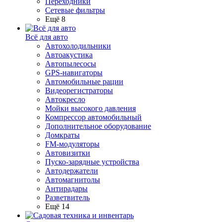
Переходники
Сетевые фильтры
Ещё 8
Всё для авто
Автохолодильники
Автоакустика
Автопылесосы
GPS-навигаторы
Автомобильные рации
Видеорегистраторы
Автокресло
Мойки высокого давления
Компрессор автомобильный
Дополнительное оборудование
Домкраты
FM-модуляторы
Автовизитки
Пуско-зарядные устройства
Автодержатели
Автомагнитолы
Антирадары
Разветвитель
Ещё 14