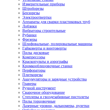
Измерительные приборы
Штроборезы
Бензорезы
Электроотвертки
Аппараты для сварки пластиковых труб
Лобзики
Вибраторы строительные
Рубанки
Фрезеры
Шлифовальные, полировальные машины
Гайковерты и винтоверты
Пилы дисковые
Компрессоры
Краскопульты и аэрографы
Кромкооблицовочные станки
Перфораторы
Плиткорезы
Аккумуляторы и зарядные устройства
Граверы
Ручной инструмент
Сварочное оборудование
Степлеры и гвоздезабивные пистолеты
Пилы торцовочные
Лазерные уровни, дальномеры, рулетки