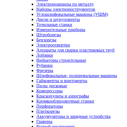
Электроножницы по металлу
Наборы электроинструментов
Углошлифовальные машины (УШМ)
Дрели и шуруповерты
Точильные станки
Измерительные приборы
Штроборезы
Бензорезы
Электроотвертки
Аппараты для сварки пластиковых труб
Лобзики
Вибраторы строительные
Рубанки
Фрезеры
Шлифовальные, полировальные машины
Гайковерты и винтоверты
Пилы дисковые
Компрессоры
Краскопульты и аэрографы
Кромкооблицовочные станки
Перфораторы
Плиткорезы
Аккумуляторы и зарядные устройства
Граверы
Ручной инструмент