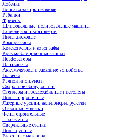
Лобзики
Вибраторы строительные
Рубанки
Фрезеры
Шлифовальные, полировальные машины
Гайковерты и винтоверты
Пилы дисковые
Компрессоры
Краскопульты и аэрографы
Кромкооблицовочные станки
Перфораторы
Плиткорезы
Аккумуляторы и зарядные устройства
Граверы
Ручной инструмент
Сварочное оборудование
Степлеры и гвоздезабивные пистолеты
Пилы торцовочные
Лазерные уровни, дальномеры, рулетки
Отбойные молотки
Фены строительные
Тахеометры
Сверлильные станки
Пилы цепные
Расходные материалы