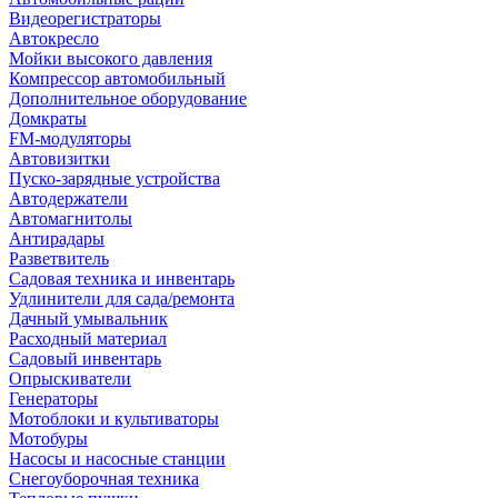
Видеорегистраторы
Автокресло
Мойки высокого давления
Компрессор автомобильный
Дополнительное оборудование
Домкраты
FM-модуляторы
Автовизитки
Пуско-зарядные устройства
Автодержатели
Автомагнитолы
Антирадары
Разветвитель
Садовая техника и инвентарь
Удлинители для сада/ремонта
Дачный умывальник
Расходный материал
Садовый инвентарь
Опрыскиватели
Генераторы
Мотоблоки и культиваторы
Мотобуры
Насосы и насосные станции
Снегоуборочная техника