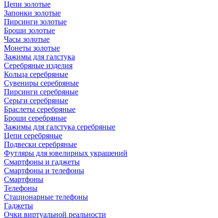
Цепи золотые
Запонки золотые
Пирсинги золотые
Броши золотые
Часы золотые
Монеты золотые
Зажимы для галстука
Серебряные изделия
Кольца серебряные
Сувениры серебряные
Пирсинги серебряные
Серьги серебряные
Браслеты серебряные
Броши серебряные
Зажимы для галстука серебряные
Цепи серебряные
Подвески серебряные
Футляры для ювелирных украшений
Смартфоны и гаджеты
Смартфоны и телефоны
Смартфоны
Телефоны
Стационарные телефоны
Гаджеты
Очки виртуальной реальности