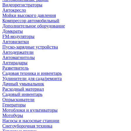
Видеорегистраторы
Автокресло
Мойки высокого давления
Компрессор автомобильный
Дополнительное оборудование
Домкраты
FM-модуляторы
Автовизитки
Пуско-зарядные устройства
Автодержатели
Автомагнитолы
Антирадары
Разветвитель
Садовая техника и инвентарь
Удлинители для сада/ремонта
Дачный умывальник
Расходный материал
Садовый инвентарь
Опрыскиватели
Генераторы
Мотоблоки и культиваторы
Мотобуры
Насосы и насосные станции
Снегоуборочная техника