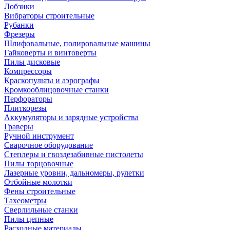
Лобзики
Вибраторы строительные
Рубанки
Фрезеры
Шлифовальные, полировальные машины
Гайковерты и винтоверты
Пилы дисковые
Компрессоры
Краскопульты и аэрографы
Кромкооблицовочные станки
Перфораторы
Плиткорезы
Аккумуляторы и зарядные устройства
Граверы
Ручной инструмент
Сварочное оборудование
Степлеры и гвоздезабивные пистолеты
Пилы торцовочные
Лазерные уровни, дальномеры, рулетки
Отбойные молотки
Фены строительные
Тахеометры
Сверлильные станки
Пилы цепные
Расходные материалы