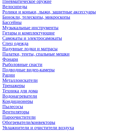
Пневматическое оружие
Велосипеды
Ролики и коньки, лыжи, защитные аксессуары
Бинокли, телескопы, микроскопы
Бассейны
Музыкальные инструменты
Гитары и комплектующие
Самокаты и электросамокаты
Спец одежда
Надувные лодки и матрасы
Палатки, тенты, спальные мешки
Фонари
Рыболовные снасти
Подводные видео-камеры
Рации
Металлоискатели
Тренажеры
Техника для дома
Водонагреватели
Кондиционеры
Пылесосы
Вентиляторы
Пароочистители
Обогреватели/конвекторы
Увлажнители и очистители воздуха