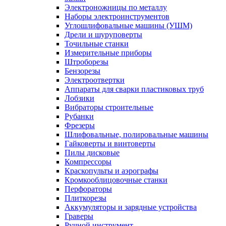
Электроножницы по металлу
Наборы электроинструментов
Углошлифовальные машины (УШМ)
Дрели и шуруповерты
Точильные станки
Измерительные приборы
Штроборезы
Бензорезы
Электроотвертки
Аппараты для сварки пластиковых труб
Лобзики
Вибраторы строительные
Рубанки
Фрезеры
Шлифовальные, полировальные машины
Гайковерты и винтоверты
Пилы дисковые
Компрессоры
Краскопульты и аэрографы
Кромкооблицовочные станки
Перфораторы
Плиткорезы
Аккумуляторы и зарядные устройства
Граверы
Ручной инструмент