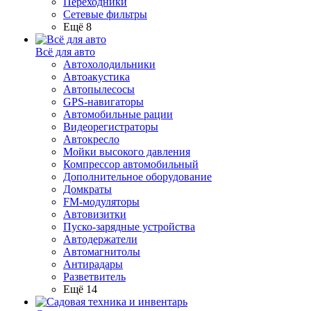
Переходники
Сетевые фильтры
Ещё 8
Всё для авто
Автохолодильники
Автоакустика
Автопылесосы
GPS-навигаторы
Автомобильные рации
Видеорегистраторы
Автокресло
Мойки высокого давления
Компрессор автомобильный
Дополнительное оборудование
Домкраты
FM-модуляторы
Автовизитки
Пуско-зарядные устройства
Автодержатели
Автомагнитолы
Антирадары
Разветвитель
Ещё 14