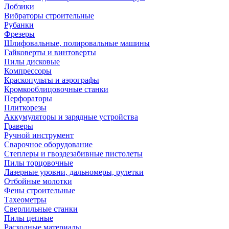
Лобзики
Вибраторы строительные
Рубанки
Фрезеры
Шлифовальные, полировальные машины
Гайковерты и винтоверты
Пилы дисковые
Компрессоры
Краскопульты и аэрографы
Кромкооблицовочные станки
Перфораторы
Плиткорезы
Аккумуляторы и зарядные устройства
Граверы
Ручной инструмент
Сварочное оборудование
Степлеры и гвоздезабивные пистолеты
Пилы торцовочные
Лазерные уровни, дальномеры, рулетки
Отбойные молотки
Фены строительные
Тахеометры
Сверлильные станки
Пилы цепные
Расходные материалы