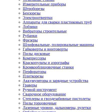
Измерительные приборы
Штроборезы
Бензорезы
Электроотвертки
Аппараты для сварки пластиковых труб
Лобзики
Вибраторы строительные
Рубанки
Фрезеры
Шлифовальные, полировальные машины
Гайковерты и винтоверты
Пилы дисковые
Компрессоры
Краскопульты и аэрографы
Кромкооблицовочные станки
Перфораторы
Плиткорезы
Аккумуляторы и зарядные устройства
Граверы
Ручной инструмент
Сварочное оборудование
Степлеры и гвоздезабивные пистолеты
Пилы торцовочные
Лазерные уровни, дальномеры, рулетки