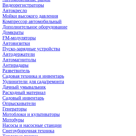
Видеорегистраторы
Автокресло
Мойки высокого давления
Компрессор автомобильный
Дополнительное оборудование
Домкраты
FM-модуляторы
Автовизитки
Пуско-зарядные устройства
Автодержатели
Автомагнитолы
Антирадары
Разветвитель
Садовая техника и инвентарь
Удлинители для сада/ремонта
Дачный умывальник
Расходный материал
Садовый инвентарь
Опрыскиватели
Генераторы
Мотоблоки и культиваторы
Мотобуры
Насосы и насосные станции
Снегоуборочная техника