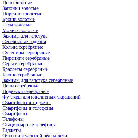
Цепи золотые
Запонки золотые
Пирсинги золотые
Броши золотые
Часы золотые
Монеты золотые
Зажимы для галстука
Серебряные изделия
Кольца серебряные
Сувениры серебряные
Пирсинги серебряные
Серьги серебряные
Браслеты серебряные
Броши серебряные
Зажимы для галстука серебряные
Цепи серебряные
Подвески серебряные
Футляры для ювелирных украшений
Смартфоны и гаджеты
Смартфоны и телефоны
Смартфоны
Телефоны
Стационарные телефоны
Гаджеты
Очки виртуальной реальности