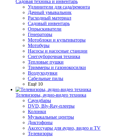
Садовая техника и инвентарь
Удлинители для сада/ремонта
Дачный умывальник
Расходный материал
Садовый инвентарь
Опрыскиватели
Генераторы
Мотоблоки и культиваторы
Мотобуры
Насосы и насосные станции
Снегоуборочная техника
Тепловые пушки
Триммеры и газонокосилки
Воздуходувки
Сабельные пилы
Ещё 10
Телевизоры, аудио-видео техника
Саундбары
DVD, Bly-Ray-плееры
Колонки
Музыкальные центры
Диктофоны
Аксессуары для аудио, видео и TV
Телевизоры