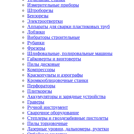
Измерительные приборы
Штроборезы
Бензорезы
Электроотвертки
Аппараты для сварки пластиковых труб
Лобзики
Вибраторы строительные
Рубанки
Фрезеры
Шлифовальные, полировальные машины
Гайковерты и винтоверты
Пилы дисковые
Компрессоры
Краскопульты и аэрографы
Кромкооблицовочные станки
Перфораторы
Плиткорезы
Аккумуляторы и зарядные устройства
Граверы
Ручной инструмент
Сварочное оборудование
Степлеры и гвоздезабивные пистолеты
Пилы торцовочные
Лазерные уровни, дальномеры, рулетки