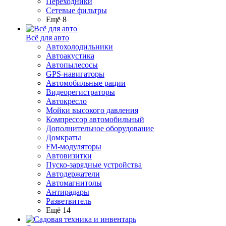
Переходники
Сетевые фильтры
Ещё 8
Всё для авто
Автохолодильники
Автоакустика
Автопылесосы
GPS-навигаторы
Автомобильные рации
Видеорегистраторы
Автокресло
Мойки высокого давления
Компрессор автомобильный
Дополнительное оборудование
Домкраты
FM-модуляторы
Автовизитки
Пуско-зарядные устройства
Автодержатели
Автомагнитолы
Антирадары
Разветвитель
Ещё 14