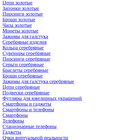
Цепи золотые
Запонки золотые
Пирсинги золотые
Броши золотые
Часы золотые
Монеты золотые
Зажимы для галстука
Серебряные изделия
Кольца серебряные
Сувениры серебряные
Пирсинги серебряные
Серьги серебряные
Браслеты серебряные
Броши серебряные
Зажимы для галстука серебряные
Цепи серебряные
Подвески серебряные
Футляры для ювелирных украшений
Смартфоны и гаджеты
Смартфоны и телефоны
Смартфоны
Телефоны
Стационарные телефоны
Гаджеты
Очки виртуальной реальности