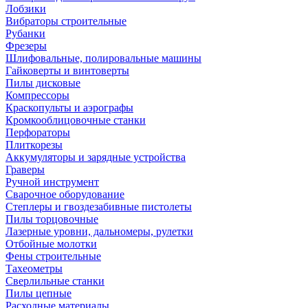
Лобзики
Вибраторы строительные
Рубанки
Фрезеры
Шлифовальные, полировальные машины
Гайковерты и винтоверты
Пилы дисковые
Компрессоры
Краскопульты и аэрографы
Кромкооблицовочные станки
Перфораторы
Плиткорезы
Аккумуляторы и зарядные устройства
Граверы
Ручной инструмент
Сварочное оборудование
Степлеры и гвоздезабивные пистолеты
Пилы торцовочные
Лазерные уровни, дальномеры, рулетки
Отбойные молотки
Фены строительные
Тахеометры
Сверлильные станки
Пилы цепные
Расходные материалы