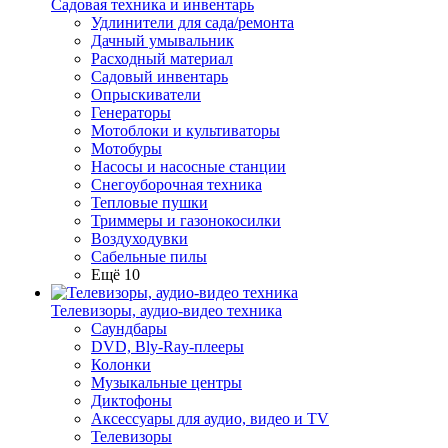
Садовая техника и инвентарь
Удлинители для сада/ремонта
Дачный умывальник
Расходный материал
Садовый инвентарь
Опрыскиватели
Генераторы
Мотоблоки и культиваторы
Мотобуры
Насосы и насосные станции
Снегоуборочная техника
Тепловые пушки
Триммеры и газонокосилки
Воздуходувки
Сабельные пилы
Ещё 10
Телевизоры, аудио-видео техника
Саундбары
DVD, Bly-Ray-плееры
Колонки
Музыкальные центры
Диктофоны
Аксессуары для аудио, видео и TV
Телевизоры