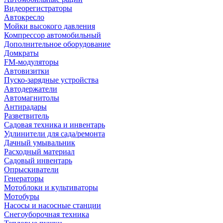
Видеорегистраторы
Автокресло
Мойки высокого давления
Компрессор автомобильный
Дополнительное оборудование
Домкраты
FM-модуляторы
Автовизитки
Пуско-зарядные устройства
Автодержатели
Автомагнитолы
Антирадары
Разветвитель
Садовая техника и инвентарь
Удлинители для сада/ремонта
Дачный умывальник
Расходный материал
Садовый инвентарь
Опрыскиватели
Генераторы
Мотоблоки и культиваторы
Мотобуры
Насосы и насосные станции
Снегоуборочная техника