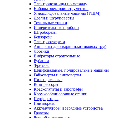
Электроножницы по металлу
Наборы электроинструментов
Углошлифовальные машины (УШМ)
Дрели и шуруповерты
Точильные станки
Измерительные приборы
Штроборезы
Бензорезы
Электроотвертки
Аппараты для сварки пластиковых труб
Лобзики
Вибраторы строительные
Рубанки
Фрезеры
Шлифовальные, полировальные машины
Гайковерты и винтоверты
Пилы дисковые
Компрессоры
Краскопульты и аэрографы
Кромкооблицовочные станки
Перфораторы
Плиткорезы
Аккумуляторы и зарядные устройства
Граверы
Ручной инструмент