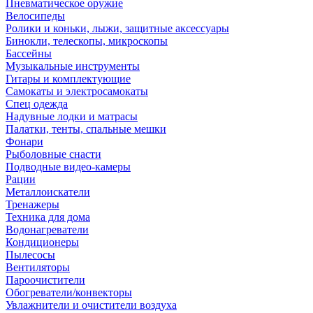
Пневматическое оружие
Велосипеды
Ролики и коньки, лыжи, защитные аксессуары
Бинокли, телескопы, микроскопы
Бассейны
Музыкальные инструменты
Гитары и комплектующие
Самокаты и электросамокаты
Спец одежда
Надувные лодки и матрасы
Палатки, тенты, спальные мешки
Фонари
Рыболовные снасти
Подводные видео-камеры
Рации
Металлоискатели
Тренажеры
Техника для дома
Водонагреватели
Кондиционеры
Пылесосы
Вентиляторы
Пароочистители
Обогреватели/конвекторы
Увлажнители и очистители воздуха