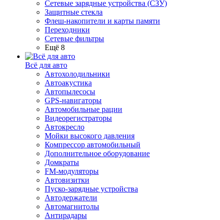
Сетевые зарядные устройства (СЗУ)
Защитные стекла
Флеш-накопители и карты памяти
Переходники
Сетевые фильтры
Ещё 8
Всё для авто
Автохолодильники
Автоакустика
Автопылесосы
GPS-навигаторы
Автомобильные рации
Видеорегистраторы
Автокресло
Мойки высокого давления
Компрессор автомобильный
Дополнительное оборудование
Домкраты
FM-модуляторы
Автовизитки
Пуско-зарядные устройства
Автодержатели
Автомагнитолы
Антирадары