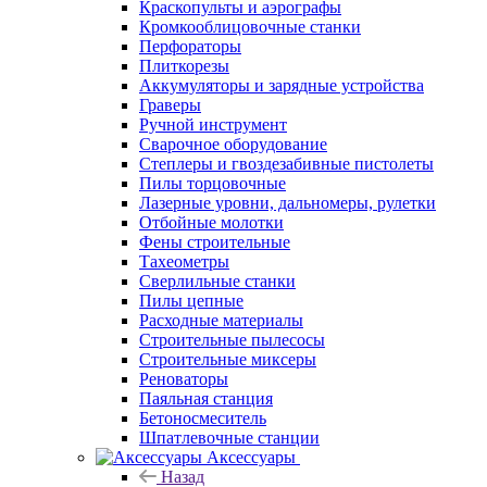
Краскопульты и аэрографы
Кромкооблицовочные станки
Перфораторы
Плиткорезы
Аккумуляторы и зарядные устройства
Граверы
Ручной инструмент
Сварочное оборудование
Степлеры и гвоздезабивные пистолеты
Пилы торцовочные
Лазерные уровни, дальномеры, рулетки
Отбойные молотки
Фены строительные
Тахеометры
Сверлильные станки
Пилы цепные
Расходные материалы
Строительные пылесосы
Строительные миксеры
Реноваторы
Паяльная станция
Бетоносмеситель
Шпатлевочные станции
Аксессуары
Назад