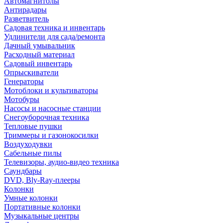
Автомагнитолы
Антирадары
Разветвитель
Садовая техника и инвентарь
Удлинители для сада/ремонта
Дачный умывальник
Расходный материал
Садовый инвентарь
Опрыскиватели
Генераторы
Мотоблоки и культиваторы
Мотобуры
Насосы и насосные станции
Снегоуборочная техника
Тепловые пушки
Триммеры и газонокосилки
Воздуходувки
Сабельные пилы
Телевизоры, аудио-видео техника
Саундбары
DVD, Bly-Ray-плееры
Колонки
Умные колонки
Портативные колонки
Музыкальные центры