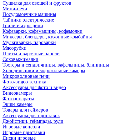
Сушилка для овощей и фруктов
Мини-печи
Посудомоечные машины
Чайники электрические
Грили и аэрогрили
Кофеварки, кофемашины, кофемолки
Миксеры, блендеры, кухонные комбайны
Мультиварки, пароварки
Мясорубки
Плиты и варочные панели
Соковыжималки
Тостеры и сендвичницы, вафельницы, блинницы
Холодильники и морозильные камеры
Микроволновые печи
Фото-видео техника
Аксессуары для фото и видео
Видеокамеры
Фотоаппараты
Экшн-камеры
Товары для геймеров
Аксессуары для приставок
Джойстики, геймпады, рули
Игровые консоли
Игровые приставки
Диски игровые