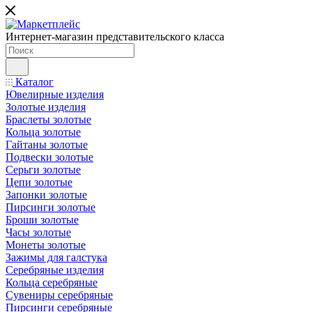
Интернет-магазин представительского класса
Каталог
Ювелирные изделия
Золотые изделия
Браслеты золотые
Кольца золотые
Гайтаны золотые
Подвески золотые
Серьги золотые
Цепи золотые
Запонки золотые
Пирсинги золотые
Броши золотые
Часы золотые
Монеты золотые
Зажимы для галстука
Серебряные изделия
Кольца серебряные
Сувениры серебряные
Пирсинги серебряные