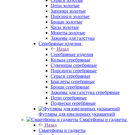
Серьги золотые
Цепи золотые
Запонки золотые
Пирсинги золотые
Броши золотые
Часы золотые
Монеты золотые
Зажимы для галстука
Серебряные изделия
Назад
Серебряные изделия
Кольца серебряные
Сувениры серебряные
Пирсинги серебряные
Серьги серебряные
Браслеты серебряные
Броши серебряные
Зажимы для галстука серебряные
Цепи серебряные
Подвески серебряные
Футляры для ювелирных украшений
Смартфоны и гаджеты
Назад
Смартфоны и гаджеты