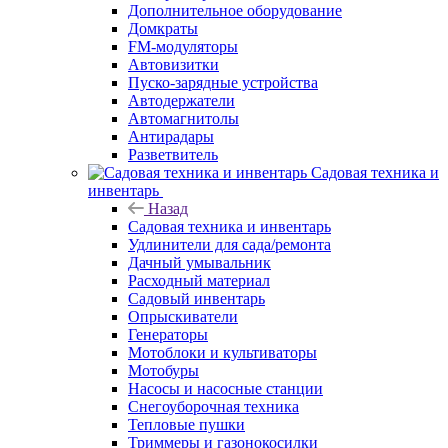
Дополнительное оборудование
Домкраты
FM-модуляторы
Автовизитки
Пуско-зарядные устройства
Автодержатели
Автомагнитолы
Антирадары
Разветвитель
Садовая техника и
инвентарь
Назад
Садовая техника и инвентарь
Удлинители для сада/ремонта
Дачный умывальник
Расходный материал
Садовый инвентарь
Опрыскиватели
Генераторы
Мотоблоки и культиваторы
Мотобуры
Насосы и насосные станции
Снегоуборочная техника
Тепловые пушки
Триммеры и газонокосилки