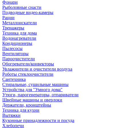
Фонари
Рыболовные снасти
Подводные видео-камеры
Рации
Металлоискатели
Тренажеры
Техника для дома
Водонагреватели
Кондиционеры
Пылесосы
Вентиляторы
Пароочистители
Обогреватели/конвекторы
Увлажнители и очистители воздуха
Роботы стеклоочистители
Сантехника
Стиральные, сушильные машины
Устройства для "Умного дома"
Утюги, парогенераторы, отпариватели
Швейные машины и оверлоки
Держатели, кронштейны
Техника для кухни
Вытяжки
Кухонные принадлежности и посуда
Хлебопечи