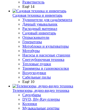
Разветвитель
Ещё 14
Садовая техника и инвентарь
Удлинители для сада/ремонта
Дачный умывальник
Расходный материал
Садовый инвентарь
Опрыскиватели
Генераторы
Мотоблоки и культиваторы
Мотобуры
Насосы и насосные станции
Снегоуборочная техника
Тепловые пушки
Триммеры и газонокосилки
Воздуходувки
Сабельные пилы
Ещё 10
Телевизоры, аудио-видео техника
Саундбары
DVD, Bly-Ray-плееры
Колонки
Музыкальные центры