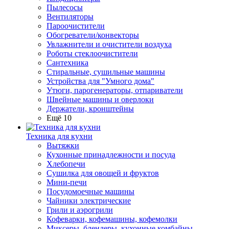
Пылесосы
Вентиляторы
Пароочистители
Обогреватели/конвекторы
Увлажнители и очистители воздуха
Роботы стеклоочистители
Сантехника
Стиральные, сушильные машины
Устройства для "Умного дома"
Утюги, парогенераторы, отпариватели
Швейные машины и оверлоки
Держатели, кронштейны
Ещё 10
Техника для кухни
Вытяжки
Кухонные принадлежности и посуда
Хлебопечи
Сушилка для овощей и фруктов
Мини-печи
Посудомоечные машины
Чайники электрические
Грили и аэрогрили
Кофеварки, кофемашины, кофемолки
Миксеры, блендеры, кухонные комбайны