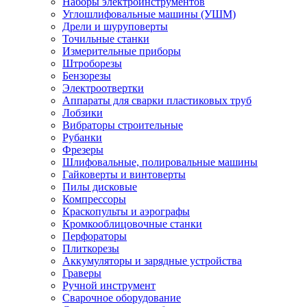
Наборы электроинструментов
Углошлифовальные машины (УШМ)
Дрели и шуруповерты
Точильные станки
Измерительные приборы
Штроборезы
Бензорезы
Электроотвертки
Аппараты для сварки пластиковых труб
Лобзики
Вибраторы строительные
Рубанки
Фрезеры
Шлифовальные, полировальные машины
Гайковерты и винтоверты
Пилы дисковые
Компрессоры
Краскопульты и аэрографы
Кромкооблицовочные станки
Перфораторы
Плиткорезы
Аккумуляторы и зарядные устройства
Граверы
Ручной инструмент
Сварочное оборудование