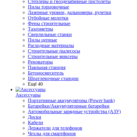
Степлеры и гвоздезабивные пистолеты
Пилы торцовочные
Лазерные уровни, дальномеры, рулетки
Отбойные молотки
Фены строительные
Тахеометры
Сверлильные станки
Пилы цепные
Расходные материалы
Строительные пылесосы
Строительные миксеры
Реноваторы
Паяльная станция
Бетоносмеситель
Шпатлевочные станции
Ещё 40
Аксессуары
Портативные аккумуляторы (Power bank)
Батарейки/Аккумуляторные батарейки
Автомобильные зарядные устройства (АЗУ)
Диски
Кабели
Держатели для телефонов
Чехлы для смартфонов