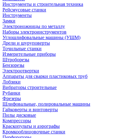
Инструменты и строительная техника
Рейсмусовые станки
Инструменты
Замки
Электроножницы по металлу
Наборы электроинструментов
Углошлифовальные машины (УШМ)
Дрели и шуруповерты
Точильные станки
Измерительные приборы
Штроборезы
Бензорезы
Электроотвертки
Аппараты для сварки пластиковых труб
Лобзики
Вибраторы строительные
Рубанки
Фрезеры
Шлифовальные, полировальные машины
Гайковерты и винтоверты
Пилы дисковые
Компрессоры
Краскопульты и аэрографы
Кромкооблицовочные станки
Перфораторы