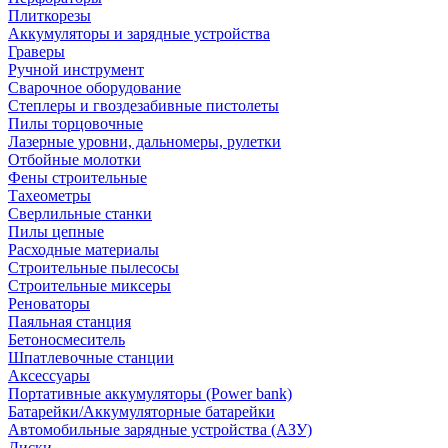
Плиткорезы
Аккумуляторы и зарядные устройства
Граверы
Ручной инструмент
Сварочное оборудование
Степлеры и гвоздезабивные пистолеты
Пилы торцовочные
Лазерные уровни, дальномеры, рулетки
Отбойные молотки
Фены строительные
Тахеометры
Сверлильные станки
Пилы цепные
Расходные материалы
Строительные пылесосы
Строительные миксеры
Реноваторы
Паяльная станция
Бетоносмеситель
Шпатлевочные станции
Аксессуары
Портативные аккумуляторы (Power bank)
Батарейки/Аккумуляторные батарейки
Автомобильные зарядные устройства (АЗУ)
Диски