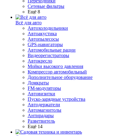
Переходники
Сетевые фильтры
Ещё 8
Всё для авто
Автохолодильники
Автоакустика
Автопылесосы
GPS-навигаторы
Автомобильные рации
Видеорегистраторы
Автокресло
Мойки высокого давления
Компрессор автомобильный
Дополнительное оборудование
Домкраты
FM-модуляторы
Автовизитки
Пуско-зарядные устройства
Автодержатели
Автомагнитолы
Антирадары
Разветвитель
Ещё 14