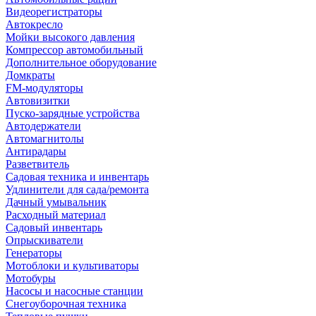
Видеорегистраторы
Автокресло
Мойки высокого давления
Компрессор автомобильный
Дополнительное оборудование
Домкраты
FM-модуляторы
Автовизитки
Пуско-зарядные устройства
Автодержатели
Автомагнитолы
Антирадары
Разветвитель
Садовая техника и инвентарь
Удлинители для сада/ремонта
Дачный умывальник
Расходный материал
Садовый инвентарь
Опрыскиватели
Генераторы
Мотоблоки и культиваторы
Мотобуры
Насосы и насосные станции
Снегоуборочная техника