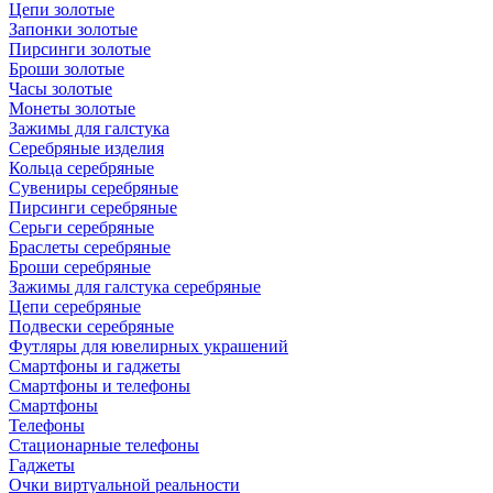
Цепи золотые
Запонки золотые
Пирсинги золотые
Броши золотые
Часы золотые
Монеты золотые
Зажимы для галстука
Серебряные изделия
Кольца серебряные
Сувениры серебряные
Пирсинги серебряные
Серьги серебряные
Браслеты серебряные
Броши серебряные
Зажимы для галстука серебряные
Цепи серебряные
Подвески серебряные
Футляры для ювелирных украшений
Смартфоны и гаджеты
Смартфоны и телефоны
Смартфоны
Телефоны
Стационарные телефоны
Гаджеты
Очки виртуальной реальности