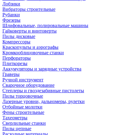
Лобзики
Вибраторы строительные
Рубанки
Фрезеры
Шлифовальные, полировальные машины
Гайковерты и винтоверты
Пилы дисковые
Компрессоры
Краскопульты и аэрографы
Кромкооблицовочные станки
Перфораторы
Плиткорезы
Аккумуляторы и зарядные устройства
Граверы
Ручной инструмент
Сварочное оборудование
Степлеры и гвоздезабивные пистолеты
Пилы торцовочные
Лазерные уровни, дальномеры, рулетки
Отбойные молотки
Фены строительные
Тахеометры
Сверлильные станки
Пилы цепные
Расходные материалы