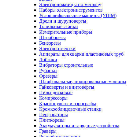
Электроножницы по металлу
Наборы электроинструментов
Углошлифовальные машины (УШМ)
Дрели и шуруповерты
Точильные станки
Измерительные приборы
Штроборезы
Бензорезы
Электроотвертки
Аппараты для сварки пластиковых труб
Лобзики
Вибраторы строительные
Рубанки
Фрезеры
Шлифовальные, полировальные машины
Гайковерты и винтоверты
Пилы дисковые
Компрессоры
Краскопульты и аэрографы
Кромкооблицовочные станки
Перфораторы
Плиткорезы
Аккумуляторы и зарядные устройства
Граверы
Ручной инструмент