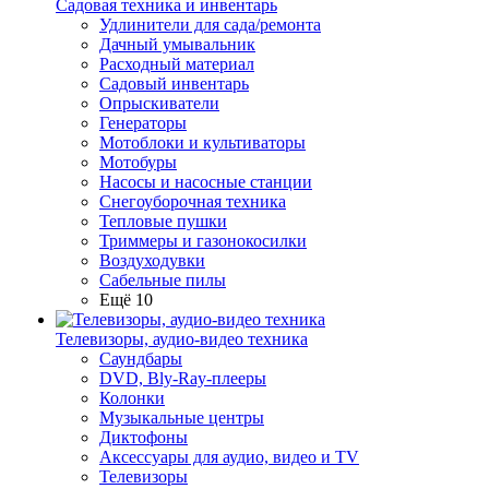
Садовая техника и инвентарь
Удлинители для сада/ремонта
Дачный умывальник
Расходный материал
Садовый инвентарь
Опрыскиватели
Генераторы
Мотоблоки и культиваторы
Мотобуры
Насосы и насосные станции
Снегоуборочная техника
Тепловые пушки
Триммеры и газонокосилки
Воздуходувки
Сабельные пилы
Ещё 10
Телевизоры, аудио-видео техника
Саундбары
DVD, Bly-Ray-плееры
Колонки
Музыкальные центры
Диктофоны
Аксессуары для аудио, видео и TV
Телевизоры