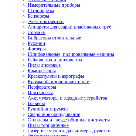
Измерительные приборы
Штроборезы
Бензорезы
Электроотвертки
Аппараты для сварки пластиковых труб
Лобзики
Вибраторы строительные
Рубанки
Фрезеры
Шлифовальные, полировальные машины
Гайковерты и винтоверты
Пилы дисковые
Компрессоры
Краскопульты и аэрографы
Кромкооблицовочные станки
Перфораторы
Плиткорезы
Аккумуляторы и зарядные устройства
Граверы
Ручной инструмент
Сварочное оборудование
Степлеры и гвоздезабивные пистолеты
Пилы торцовочные
Лазерные уровни, дальномеры, рулетки