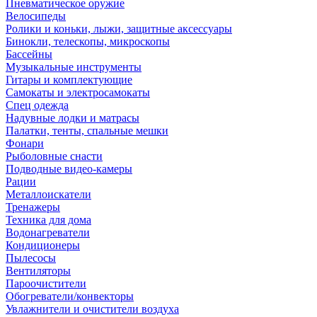
Пневматическое оружие
Велосипеды
Ролики и коньки, лыжи, защитные аксессуары
Бинокли, телескопы, микроскопы
Бассейны
Музыкальные инструменты
Гитары и комплектующие
Самокаты и электросамокаты
Спец одежда
Надувные лодки и матрасы
Палатки, тенты, спальные мешки
Фонари
Рыболовные снасти
Подводные видео-камеры
Рации
Металлоискатели
Тренажеры
Техника для дома
Водонагреватели
Кондиционеры
Пылесосы
Вентиляторы
Пароочистители
Обогреватели/конвекторы
Увлажнители и очистители воздуха