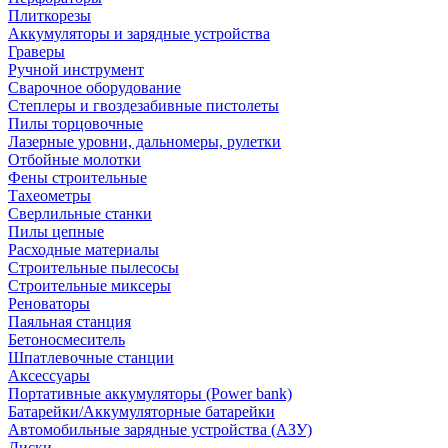
Плиткорезы
Аккумуляторы и зарядные устройства
Граверы
Ручной инструмент
Сварочное оборудование
Степлеры и гвоздезабивные пистолеты
Пилы торцовочные
Лазерные уровни, дальномеры, рулетки
Отбойные молотки
Фены строительные
Тахеометры
Сверлильные станки
Пилы цепные
Расходные материалы
Строительные пылесосы
Строительные миксеры
Реноваторы
Паяльная станция
Бетоносмеситель
Шпатлевочные станции
Аксессуары
Портативные аккумуляторы (Power bank)
Батарейки/Аккумуляторные батарейки
Автомобильные зарядные устройства (АЗУ)
Диски