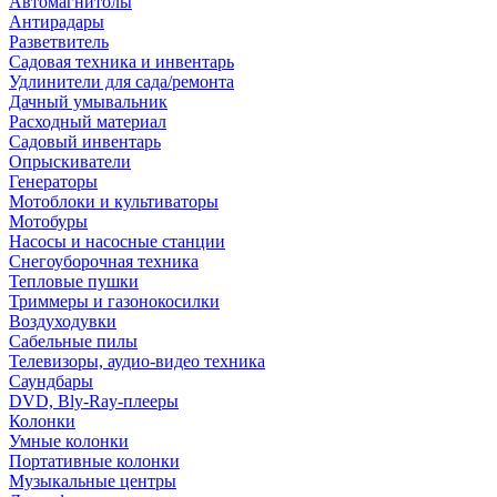
Автомагнитолы
Антирадары
Разветвитель
Садовая техника и инвентарь
Удлинители для сада/ремонта
Дачный умывальник
Расходный материал
Садовый инвентарь
Опрыскиватели
Генераторы
Мотоблоки и культиваторы
Мотобуры
Насосы и насосные станции
Снегоуборочная техника
Тепловые пушки
Триммеры и газонокосилки
Воздуходувки
Сабельные пилы
Телевизоры, аудио-видео техника
Саундбары
DVD, Bly-Ray-плееры
Колонки
Умные колонки
Портативные колонки
Музыкальные центры