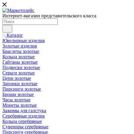
Интернет-магазин представительского класса
Каталог
Ювелирные изделия
Золотые изделия
Браслеты золотые
Кольца золотые
Гайтаны золотые
Подвески золотые
Серьги золотые
Цепи золотые
Запонки золотые
Пирсинги золотые
Броши золотые
Часы золотые
Монеты золотые
Зажимы для галстука
Серебряные изделия
Кольца серебряные
Сувениры серебряные
Пирсинги серебряные