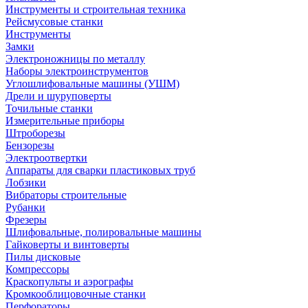
Инструменты и строительная техника
Рейсмусовые станки
Инструменты
Замки
Электроножницы по металлу
Наборы электроинструментов
Углошлифовальные машины (УШМ)
Дрели и шуруповерты
Точильные станки
Измерительные приборы
Штроборезы
Бензорезы
Электроотвертки
Аппараты для сварки пластиковых труб
Лобзики
Вибраторы строительные
Рубанки
Фрезеры
Шлифовальные, полировальные машины
Гайковерты и винтоверты
Пилы дисковые
Компрессоры
Краскопульты и аэрографы
Кромкооблицовочные станки
Перфораторы