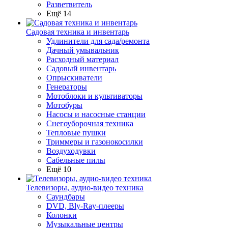
Разветвитель
Ещё 14
Садовая техника и инвентарь
Удлинители для сада/ремонта
Дачный умывальник
Расходный материал
Садовый инвентарь
Опрыскиватели
Генераторы
Мотоблоки и культиваторы
Мотобуры
Насосы и насосные станции
Снегоуборочная техника
Тепловые пушки
Триммеры и газонокосилки
Воздуходувки
Сабельные пилы
Ещё 10
Телевизоры, аудио-видео техника
Саундбары
DVD, Bly-Ray-плееры
Колонки
Музыкальные центры