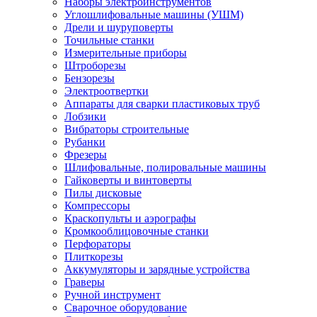
Наборы электроинструментов
Углошлифовальные машины (УШМ)
Дрели и шуруповерты
Точильные станки
Измерительные приборы
Штроборезы
Бензорезы
Электроотвертки
Аппараты для сварки пластиковых труб
Лобзики
Вибраторы строительные
Рубанки
Фрезеры
Шлифовальные, полировальные машины
Гайковерты и винтоверты
Пилы дисковые
Компрессоры
Краскопульты и аэрографы
Кромкооблицовочные станки
Перфораторы
Плиткорезы
Аккумуляторы и зарядные устройства
Граверы
Ручной инструмент
Сварочное оборудование