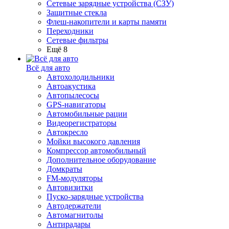
Сетевые зарядные устройства (СЗУ)
Защитные стекла
Флеш-накопители и карты памяти
Переходники
Сетевые фильтры
Ещё 8
Всё для авто
Автохолодильники
Автоакустика
Автопылесосы
GPS-навигаторы
Автомобильные рации
Видеорегистраторы
Автокресло
Мойки высокого давления
Компрессор автомобильный
Дополнительное оборудование
Домкраты
FM-модуляторы
Автовизитки
Пуско-зарядные устройства
Автодержатели
Автомагнитолы
Антирадары