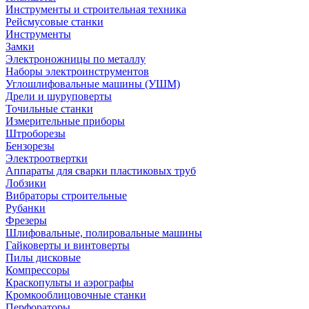
Инструменты и строительная техника
Рейсмусовые станки
Инструменты
Замки
Электроножницы по металлу
Наборы электроинструментов
Углошлифовальные машины (УШМ)
Дрели и шуруповерты
Точильные станки
Измерительные приборы
Штроборезы
Бензорезы
Электроотвертки
Аппараты для сварки пластиковых труб
Лобзики
Вибраторы строительные
Рубанки
Фрезеры
Шлифовальные, полировальные машины
Гайковерты и винтоверты
Пилы дисковые
Компрессоры
Краскопульты и аэрографы
Кромкооблицовочные станки
Перфораторы