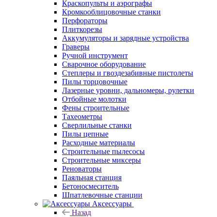
Краскопульты и аэрографы
Кромкооблицовочные станки
Перфораторы
Плиткорезы
Аккумуляторы и зарядные устройства
Граверы
Ручной инструмент
Сварочное оборудование
Степлеры и гвоздезабивные пистолеты
Пилы торцовочные
Лазерные уровни, дальномеры, рулетки
Отбойные молотки
Фены строительные
Тахеометры
Сверлильные станки
Пилы цепные
Расходные материалы
Строительные пылесосы
Строительные миксеры
Реноваторы
Паяльная станция
Бетоносмеситель
Шпатлевочные станции
Аксессуары
Назад