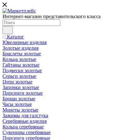
Интернет-магазин представительского класса
Каталог
Ювелирные изделия
Золотые изделия
Браслеты золотые
Кольца золотые
Гайтаны золотые
Подвески золотые
Серьги золотые
Цепи золотые
Запонки золотые
Пирсинги золотые
Броши золотые
Часы золотые
Монеты золотые
Зажимы для галстука
Серебряные изделия
Кольца серебряные
Сувениры серебряные
Пирсинги серебряные