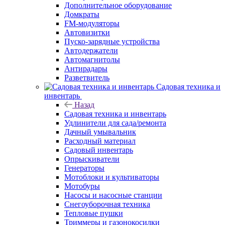
Дополнительное оборудование
Домкраты
FM-модуляторы
Автовизитки
Пуско-зарядные устройства
Автодержатели
Автомагнитолы
Антирадары
Разветвитель
Садовая техника и
инвентарь
Назад
Садовая техника и инвентарь
Удлинители для сада/ремонта
Дачный умывальник
Расходный материал
Садовый инвентарь
Опрыскиватели
Генераторы
Мотоблоки и культиваторы
Мотобуры
Насосы и насосные станции
Снегоуборочная техника
Тепловые пушки
Триммеры и газонокосилки