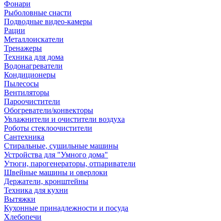
Фонари
Рыболовные снасти
Подводные видео-камеры
Рации
Металлоискатели
Тренажеры
Техника для дома
Водонагреватели
Кондиционеры
Пылесосы
Вентиляторы
Пароочистители
Обогреватели/конвекторы
Увлажнители и очистители воздуха
Роботы стеклоочистители
Сантехника
Стиральные, сушильные машины
Устройства для "Умного дома"
Утюги, парогенераторы, отпариватели
Швейные машины и оверлоки
Держатели, кронштейны
Техника для кухни
Вытяжки
Кухонные принадлежности и посуда
Хлебопечи