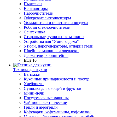
Пылесосы
Вентиляторы
Пароочистители
Обогреватели/конвекторы
Увлажнители и очистители воздуха
Роботы стеклоочистители
Сантехника
Стиральные, сушильные машины
Устройства для "Умного дома"
Утюги, парогенераторы, отпариватели
Швейные машины и оверлоки
Держатели, кронштейны
Ещё 10
Техника для кухни
Вытяжки
Кухонные принадлежности и посуда
Хлебопечи
Сушилка для овощей и фруктов
Мини-печи
Посудомоечные машины
Чайники электрические
Грили и аэрогрили
Кофеварки, кофемашины, кофемолки
Миксеры, блендеры, кухонные комбайны