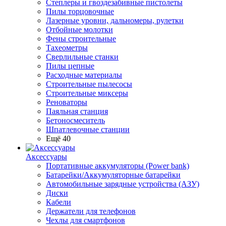
Степлеры и гвоздезабивные пистолеты
Пилы торцовочные
Лазерные уровни, дальномеры, рулетки
Отбойные молотки
Фены строительные
Тахеометры
Сверлильные станки
Пилы цепные
Расходные материалы
Строительные пылесосы
Строительные миксеры
Реноваторы
Паяльная станция
Бетоносмеситель
Шпатлевочные станции
Ещё 40
Аксессуары
Портативные аккумуляторы (Power bank)
Батарейки/Аккумуляторные батарейки
Автомобильные зарядные устройства (АЗУ)
Диски
Кабели
Держатели для телефонов
Чехлы для смартфонов