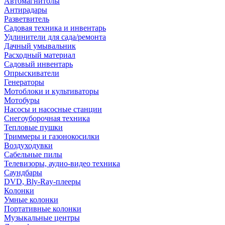
Автомагнитолы
Антирадары
Разветвитель
Садовая техника и инвентарь
Удлинители для сада/ремонта
Дачный умывальник
Расходный материал
Садовый инвентарь
Опрыскиватели
Генераторы
Мотоблоки и культиваторы
Мотобуры
Насосы и насосные станции
Снегоуборочная техника
Тепловые пушки
Триммеры и газонокосилки
Воздуходувки
Сабельные пилы
Телевизоры, аудио-видео техника
Саундбары
DVD, Bly-Ray-плееры
Колонки
Умные колонки
Портативные колонки
Музыкальные центры