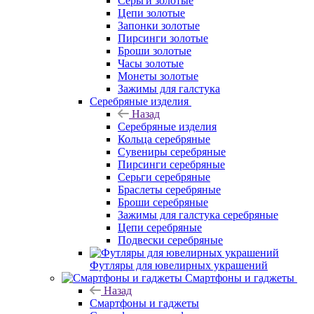
Серьги золотые
Цепи золотые
Запонки золотые
Пирсинги золотые
Броши золотые
Часы золотые
Монеты золотые
Зажимы для галстука
Серебряные изделия
Назад
Серебряные изделия
Кольца серебряные
Сувениры серебряные
Пирсинги серебряные
Серьги серебряные
Браслеты серебряные
Броши серебряные
Зажимы для галстука серебряные
Цепи серебряные
Подвески серебряные
Футляры для ювелирных украшений
Смартфоны и гаджеты
Назад
Смартфоны и гаджеты