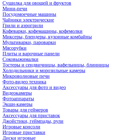
Сушилка для овощей и фруктов
Мини-печи
Посудомоечные машины
Чайники электрические
Грили и аэрогрили
Кофеварки, кофемашины, кофемолки
Миксеры, блендеры, кухонные комбайны
Мультиварки, пароварки
Мясорубки
Плиты и варочные панели
Соковыжималки
Тостеры и сендвичницы, вафельницы, блинницы
Холодильники и морозильные камеры
Микроволновые печи
Фото-видео техника
Аксессуары для фото и видео
Видеокамеры
Фотоаппараты
Экшн-камеры
Товары для геймеров
Аксессуары для приставок
Джойстики, геймпады, рули
Игровые консоли
Игровые приставки
Диски игровые