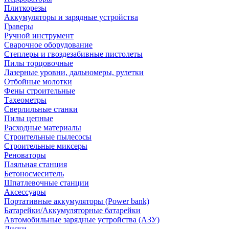
Плиткорезы
Аккумуляторы и зарядные устройства
Граверы
Ручной инструмент
Сварочное оборудование
Степлеры и гвоздезабивные пистолеты
Пилы торцовочные
Лазерные уровни, дальномеры, рулетки
Отбойные молотки
Фены строительные
Тахеометры
Сверлильные станки
Пилы цепные
Расходные материалы
Строительные пылесосы
Строительные миксеры
Реноваторы
Паяльная станция
Бетоносмеситель
Шпатлевочные станции
Аксессуары
Портативные аккумуляторы (Power bank)
Батарейки/Аккумуляторные батарейки
Автомобильные зарядные устройства (АЗУ)
Диски