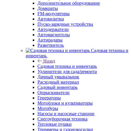
Дополнительное оборудование
Домкраты
FM-модуляторы
Автовизитки
Пуско-зарядные устройства
Автодержатели
Автомагнитолы
Антирадары
Разветвитель
Садовая техника и
инвентарь
Назад
Садовая техника и инвентарь
Удлинители для сада/ремонта
Дачный умывальник
Расходный материал
Садовый инвентарь
Опрыскиватели
Генераторы
Мотоблоки и культиваторы
Мотобуры
Насосы и насосные станции
Снегоуборочная техника
Тепловые пушки
Триммеры и газонокосилки