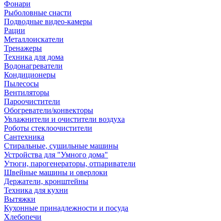
Фонари
Рыболовные снасти
Подводные видео-камеры
Рации
Металлоискатели
Тренажеры
Техника для дома
Водонагреватели
Кондиционеры
Пылесосы
Вентиляторы
Пароочистители
Обогреватели/конвекторы
Увлажнители и очистители воздуха
Роботы стеклоочистители
Сантехника
Стиральные, сушильные машины
Устройства для "Умного дома"
Утюги, парогенераторы, отпариватели
Швейные машины и оверлоки
Держатели, кронштейны
Техника для кухни
Вытяжки
Кухонные принадлежности и посуда
Хлебопечи