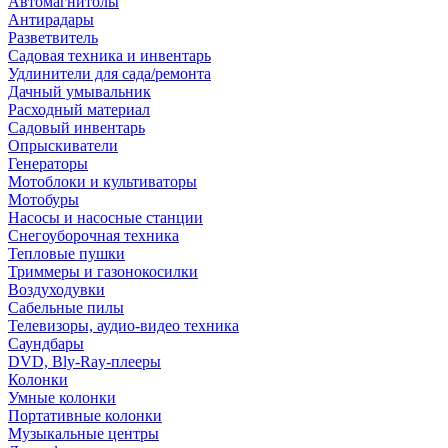
Автомагнитолы
Антирадары
Разветвитель
Садовая техника и инвентарь
Удлинители для сада/ремонта
Дачный умывальник
Расходный материал
Садовый инвентарь
Опрыскиватели
Генераторы
Мотоблоки и культиваторы
Мотобуры
Насосы и насосные станции
Снегоуборочная техника
Тепловые пушки
Триммеры и газонокосилки
Воздуходувки
Сабельные пилы
Телевизоры, аудио-видео техника
Саундбары
DVD, Bly-Ray-плееры
Колонки
Умные колонки
Портативные колонки
Музыкальные центры