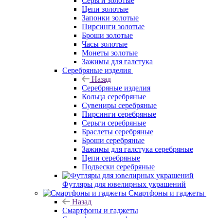
Серьги золотые
Цепи золотые
Запонки золотые
Пирсинги золотые
Броши золотые
Часы золотые
Монеты золотые
Зажимы для галстука
Серебряные изделия
Назад
Серебряные изделия
Кольца серебряные
Сувениры серебряные
Пирсинги серебряные
Серьги серебряные
Браслеты серебряные
Броши серебряные
Зажимы для галстука серебряные
Цепи серебряные
Подвески серебряные
Футляры для ювелирных украшений
Смартфоны и гаджеты
Назад
Смартфоны и гаджеты