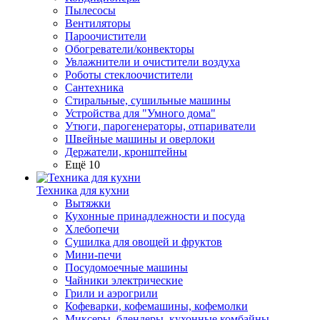
Пылесосы
Вентиляторы
Пароочистители
Обогреватели/конвекторы
Увлажнители и очистители воздуха
Роботы стеклоочистители
Сантехника
Стиральные, сушильные машины
Устройства для "Умного дома"
Утюги, парогенераторы, отпариватели
Швейные машины и оверлоки
Держатели, кронштейны
Ещё 10
Техника для кухни
Вытяжки
Кухонные принадлежности и посуда
Хлебопечи
Сушилка для овощей и фруктов
Мини-печи
Посудомоечные машины
Чайники электрические
Грили и аэрогрили
Кофеварки, кофемашины, кофемолки
Миксеры, блендеры, кухонные комбайны