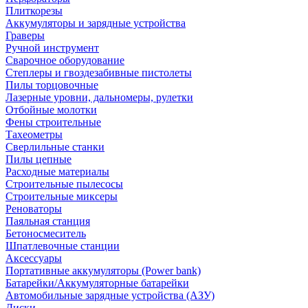
Плиткорезы
Аккумуляторы и зарядные устройства
Граверы
Ручной инструмент
Сварочное оборудование
Степлеры и гвоздезабивные пистолеты
Пилы торцовочные
Лазерные уровни, дальномеры, рулетки
Отбойные молотки
Фены строительные
Тахеометры
Сверлильные станки
Пилы цепные
Расходные материалы
Строительные пылесосы
Строительные миксеры
Реноваторы
Паяльная станция
Бетоносмеситель
Шпатлевочные станции
Аксессуары
Портативные аккумуляторы (Power bank)
Батарейки/Аккумуляторные батарейки
Автомобильные зарядные устройства (АЗУ)
Диски