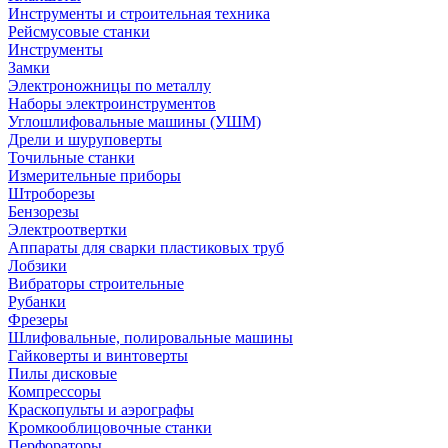
Инструменты и строительная техника
Рейсмусовые станки
Инструменты
Замки
Электроножницы по металлу
Наборы электроинструментов
Углошлифовальные машины (УШМ)
Дрели и шуруповерты
Точильные станки
Измерительные приборы
Штроборезы
Бензорезы
Электроотвертки
Аппараты для сварки пластиковых труб
Лобзики
Вибраторы строительные
Рубанки
Фрезеры
Шлифовальные, полировальные машины
Гайковерты и винтоверты
Пилы дисковые
Компрессоры
Краскопульты и аэрографы
Кромкооблицовочные станки
Перфораторы