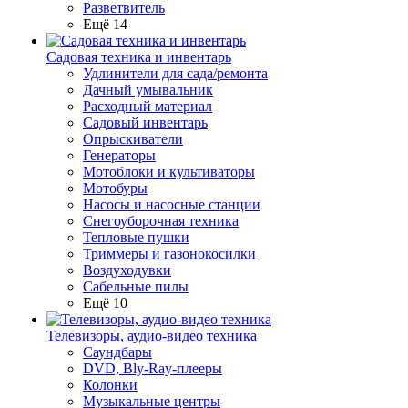
Разветвитель
Ещё 14
Садовая техника и инвентарь
Удлинители для сада/ремонта
Дачный умывальник
Расходный материал
Садовый инвентарь
Опрыскиватели
Генераторы
Мотоблоки и культиваторы
Мотобуры
Насосы и насосные станции
Снегоуборочная техника
Тепловые пушки
Триммеры и газонокосилки
Воздуходувки
Сабельные пилы
Ещё 10
Телевизоры, аудио-видео техника
Саундбары
DVD, Bly-Ray-плееры
Колонки
Музыкальные центры