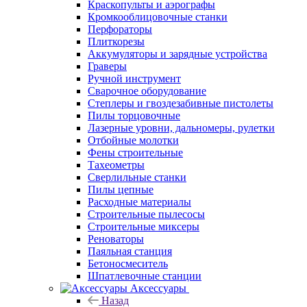
Краскопульты и аэрографы
Кромкооблицовочные станки
Перфораторы
Плиткорезы
Аккумуляторы и зарядные устройства
Граверы
Ручной инструмент
Сварочное оборудование
Степлеры и гвоздезабивные пистолеты
Пилы торцовочные
Лазерные уровни, дальномеры, рулетки
Отбойные молотки
Фены строительные
Тахеометры
Сверлильные станки
Пилы цепные
Расходные материалы
Строительные пылесосы
Строительные миксеры
Реноваторы
Паяльная станция
Бетоносмеситель
Шпатлевочные станции
Аксессуары
Назад