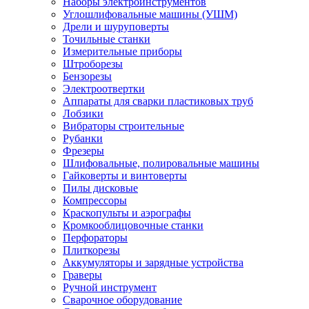
Наборы электроинструментов
Углошлифовальные машины (УШМ)
Дрели и шуруповерты
Точильные станки
Измерительные приборы
Штроборезы
Бензорезы
Электроотвертки
Аппараты для сварки пластиковых труб
Лобзики
Вибраторы строительные
Рубанки
Фрезеры
Шлифовальные, полировальные машины
Гайковерты и винтоверты
Пилы дисковые
Компрессоры
Краскопульты и аэрографы
Кромкооблицовочные станки
Перфораторы
Плиткорезы
Аккумуляторы и зарядные устройства
Граверы
Ручной инструмент
Сварочное оборудование