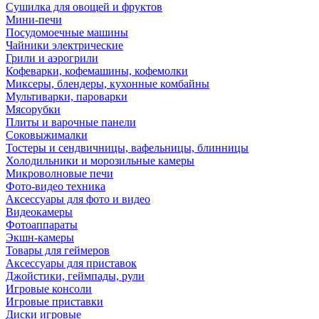
Сушилка для овощей и фруктов
Мини-печи
Посудомоечные машины
Чайники электрические
Грили и аэрогрили
Кофеварки, кофемашины, кофемолки
Миксеры, блендеры, кухонные комбайны
Мультиварки, пароварки
Мясорубки
Плиты и варочные панели
Соковыжималки
Тостеры и сендвичницы, вафельницы, блинницы
Холодильники и морозильные камеры
Микроволновые печи
Фото-видео техника
Аксессуары для фото и видео
Видеокамеры
Фотоаппараты
Экшн-камеры
Товары для геймеров
Аксессуары для приставок
Джойстики, геймпады, рули
Игровые консоли
Игровые приставки
Диски игровые