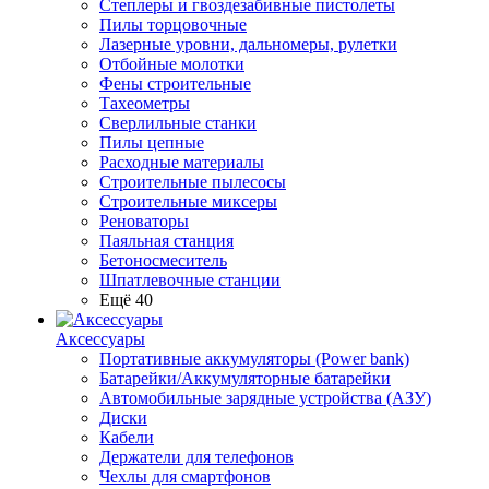
Степлеры и гвоздезабивные пистолеты
Пилы торцовочные
Лазерные уровни, дальномеры, рулетки
Отбойные молотки
Фены строительные
Тахеометры
Сверлильные станки
Пилы цепные
Расходные материалы
Строительные пылесосы
Строительные миксеры
Реноваторы
Паяльная станция
Бетоносмеситель
Шпатлевочные станции
Ещё 40
Аксессуары
Портативные аккумуляторы (Power bank)
Батарейки/Аккумуляторные батарейки
Автомобильные зарядные устройства (АЗУ)
Диски
Кабели
Держатели для телефонов
Чехлы для смартфонов