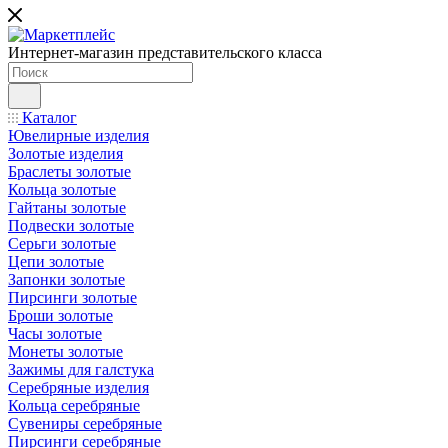
Интернет-магазин представительского класса
Каталог
Ювелирные изделия
Золотые изделия
Браслеты золотые
Кольца золотые
Гайтаны золотые
Подвески золотые
Серьги золотые
Цепи золотые
Запонки золотые
Пирсинги золотые
Броши золотые
Часы золотые
Монеты золотые
Зажимы для галстука
Серебряные изделия
Кольца серебряные
Сувениры серебряные
Пирсинги серебряные