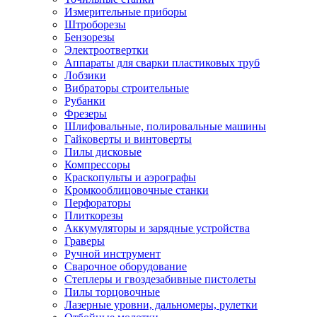
Измерительные приборы
Штроборезы
Бензорезы
Электроотвертки
Аппараты для сварки пластиковых труб
Лобзики
Вибраторы строительные
Рубанки
Фрезеры
Шлифовальные, полировальные машины
Гайковерты и винтоверты
Пилы дисковые
Компрессоры
Краскопульты и аэрографы
Кромкооблицовочные станки
Перфораторы
Плиткорезы
Аккумуляторы и зарядные устройства
Граверы
Ручной инструмент
Сварочное оборудование
Степлеры и гвоздезабивные пистолеты
Пилы торцовочные
Лазерные уровни, дальномеры, рулетки