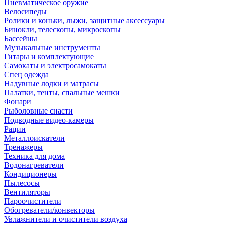
Пневматическое оружие
Велосипеды
Ролики и коньки, лыжи, защитные аксессуары
Бинокли, телескопы, микроскопы
Бассейны
Музыкальные инструменты
Гитары и комплектующие
Самокаты и электросамокаты
Спец одежда
Надувные лодки и матрасы
Палатки, тенты, спальные мешки
Фонари
Рыболовные снасти
Подводные видео-камеры
Рации
Металлоискатели
Тренажеры
Техника для дома
Водонагреватели
Кондиционеры
Пылесосы
Вентиляторы
Пароочистители
Обогреватели/конвекторы
Увлажнители и очистители воздуха