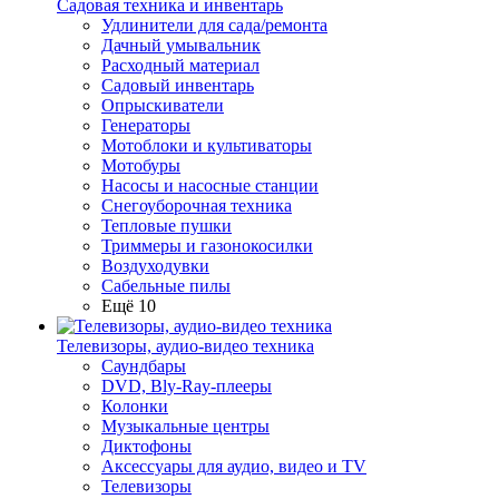
Садовая техника и инвентарь
Удлинители для сада/ремонта
Дачный умывальник
Расходный материал
Садовый инвентарь
Опрыскиватели
Генераторы
Мотоблоки и культиваторы
Мотобуры
Насосы и насосные станции
Снегоуборочная техника
Тепловые пушки
Триммеры и газонокосилки
Воздуходувки
Сабельные пилы
Ещё 10
Телевизоры, аудио-видео техника
Саундбары
DVD, Bly-Ray-плееры
Колонки
Музыкальные центры
Диктофоны
Аксессуары для аудио, видео и TV
Телевизоры