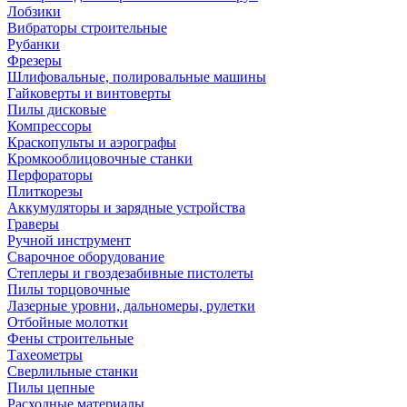
Лобзики
Вибраторы строительные
Рубанки
Фрезеры
Шлифовальные, полировальные машины
Гайковерты и винтоверты
Пилы дисковые
Компрессоры
Краскопульты и аэрографы
Кромкооблицовочные станки
Перфораторы
Плиткорезы
Аккумуляторы и зарядные устройства
Граверы
Ручной инструмент
Сварочное оборудование
Степлеры и гвоздезабивные пистолеты
Пилы торцовочные
Лазерные уровни, дальномеры, рулетки
Отбойные молотки
Фены строительные
Тахеометры
Сверлильные станки
Пилы цепные
Расходные материалы