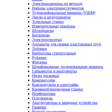
Электроножницы по металлу
Наборы электроинструментов
Углошлифовальные машины (УШМ)
Дрели и шуруповерты
Точильные станки
Измерительные приборы
Штроборезы
Бензорезы
Электроотвертки
Аппараты для сварки пластиковых труб
Лобзики
Вибраторы строительные
Рубанки
Фрезеры
Шлифовальные, полировальные машины
Гайковерты и винтоверты
Пилы дисковые
Компрессоры
Краскопульты и аэрографы
Кромкооблицовочные станки
Перфораторы
Плиткорезы
Аккумуляторы и зарядные устройства
Граверы
Ручной инструмент