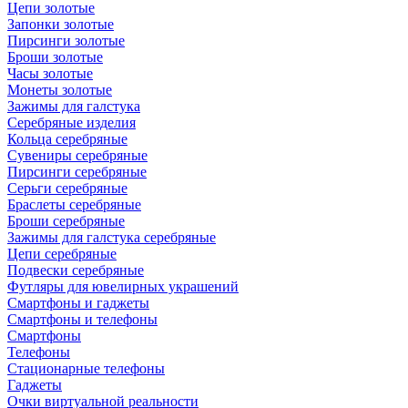
Цепи золотые
Запонки золотые
Пирсинги золотые
Броши золотые
Часы золотые
Монеты золотые
Зажимы для галстука
Серебряные изделия
Кольца серебряные
Сувениры серебряные
Пирсинги серебряные
Серьги серебряные
Браслеты серебряные
Броши серебряные
Зажимы для галстука серебряные
Цепи серебряные
Подвески серебряные
Футляры для ювелирных украшений
Смартфоны и гаджеты
Смартфоны и телефоны
Смартфоны
Телефоны
Стационарные телефоны
Гаджеты
Очки виртуальной реальности