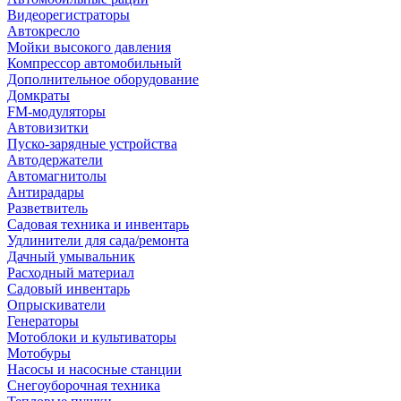
Видеорегистраторы
Автокресло
Мойки высокого давления
Компрессор автомобильный
Дополнительное оборудование
Домкраты
FM-модуляторы
Автовизитки
Пуско-зарядные устройства
Автодержатели
Автомагнитолы
Антирадары
Разветвитель
Садовая техника и инвентарь
Удлинители для сада/ремонта
Дачный умывальник
Расходный материал
Садовый инвентарь
Опрыскиватели
Генераторы
Мотоблоки и культиваторы
Мотобуры
Насосы и насосные станции
Снегоуборочная техника