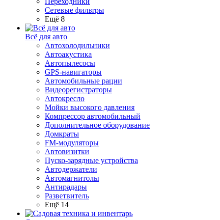
Переходники
Сетевые фильтры
Ещё 8
Всё для авто
Автохолодильники
Автоакустика
Автопылесосы
GPS-навигаторы
Автомобильные рации
Видеорегистраторы
Автокресло
Мойки высокого давления
Компрессор автомобильный
Дополнительное оборудование
Домкраты
FM-модуляторы
Автовизитки
Пуско-зарядные устройства
Автодержатели
Автомагнитолы
Антирадары
Разветвитель
Ещё 14