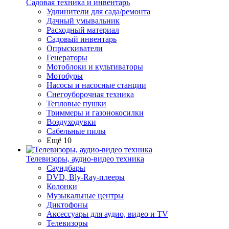
Садовая техника и инвентарь
Удлинители для сада/ремонта
Дачный умывальник
Расходный материал
Садовый инвентарь
Опрыскиватели
Генераторы
Мотоблоки и культиваторы
Мотобуры
Насосы и насосные станции
Снегоуборочная техника
Тепловые пушки
Триммеры и газонокосилки
Воздуходувки
Сабельные пилы
Ещё 10
Телевизоры, аудио-видео техника
Саундбары
DVD, Bly-Ray-плееры
Колонки
Музыкальные центры
Диктофоны
Аксессуары для аудио, видео и TV
Телевизоры