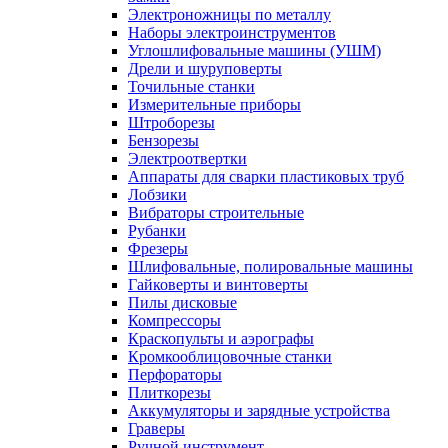
Электроножницы по металлу
Наборы электроинструментов
Углошлифовальные машины (УШМ)
Дрели и шуруповерты
Точильные станки
Измерительные приборы
Штроборезы
Бензорезы
Электроотвертки
Аппараты для сварки пластиковых труб
Лобзики
Вибраторы строительные
Рубанки
Фрезеры
Шлифовальные, полировальные машины
Гайковерты и винтоверты
Пилы дисковые
Компрессоры
Краскопульты и аэрографы
Кромкооблицовочные станки
Перфораторы
Плиткорезы
Аккумуляторы и зарядные устройства
Граверы
Ручной инструмент