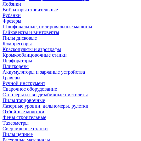
Лобзики
Вибраторы строительные
Рубанки
Фрезеры
Шлифовальные, полировальные машины
Гайковерты и винтоверты
Пилы дисковые
Компрессоры
Краскопульты и аэрографы
Кромкооблицовочные станки
Перфораторы
Плиткорезы
Аккумуляторы и зарядные устройства
Граверы
Ручной инструмент
Сварочное оборудование
Степлеры и гвоздезабивные пистолеты
Пилы торцовочные
Лазерные уровни, дальномеры, рулетки
Отбойные молотки
Фены строительные
Тахеометры
Сверлильные станки
Пилы цепные
Расходные материалы