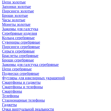
Цепи золотые
Запонки золотые
Пирсинги золотые
Броши золотые
Часы золотые
Монеты золотые
Зажимы для галстука
Серебряные изделия
Кольца серебряные
Сувениры серебряные
Пирсинги серебряные
Серьги серебряные
Браслеты серебряные
Броши серебряные
Зажимы для галстука серебряные
Цепи серебряные
Подвески серебряные
Футляры для ювелирных украшений
Смартфоны и гаджеты
Смартфоны и телефоны
Смартфоны
Телефоны
Стационарные телефоны
Гаджеты
Очки виртуальной реальности