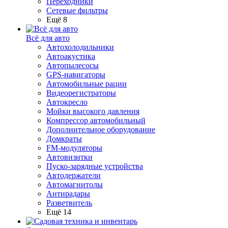
Переходники
Сетевые фильтры
Ещё 8
Всё для авто
Автохолодильники
Автоакустика
Автопылесосы
GPS-навигаторы
Автомобильные рации
Видеорегистраторы
Автокресло
Мойки высокого давления
Компрессор автомобильный
Дополнительное оборудование
Домкраты
FM-модуляторы
Автовизитки
Пуско-зарядные устройства
Автодержатели
Автомагнитолы
Антирадары
Разветвитель
Ещё 14