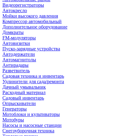
Видеорегистраторы
Автокресло
Мойки высокого давления
Компрессор автомобильный
Дополнительное оборудование
Домкраты
FM-модуляторы
Автовизитки
Пуско-зарядные устройства
Автодержатели
Автомагнитолы
Антирадары
Разветвитель
Садовая техника и инвентарь
Удлинители для сада/ремонта
Дачный умывальник
Расходный материал
Садовый инвентарь
Опрыскиватели
Генераторы
Мотоблоки и культиваторы
Мотобуры
Насосы и насосные станции
Снегоуборочная техника