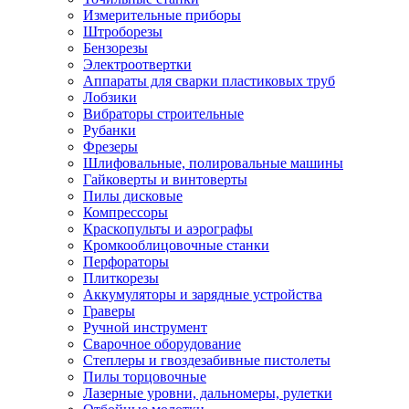
Измерительные приборы
Штроборезы
Бензорезы
Электроотвертки
Аппараты для сварки пластиковых труб
Лобзики
Вибраторы строительные
Рубанки
Фрезеры
Шлифовальные, полировальные машины
Гайковерты и винтоверты
Пилы дисковые
Компрессоры
Краскопульты и аэрографы
Кромкооблицовочные станки
Перфораторы
Плиткорезы
Аккумуляторы и зарядные устройства
Граверы
Ручной инструмент
Сварочное оборудование
Степлеры и гвоздезабивные пистолеты
Пилы торцовочные
Лазерные уровни, дальномеры, рулетки