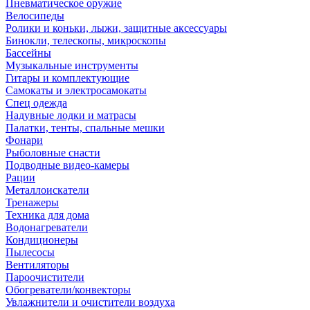
Пневматическое оружие
Велосипеды
Ролики и коньки, лыжи, защитные аксессуары
Бинокли, телескопы, микроскопы
Бассейны
Музыкальные инструменты
Гитары и комплектующие
Самокаты и электросамокаты
Спец одежда
Надувные лодки и матрасы
Палатки, тенты, спальные мешки
Фонари
Рыболовные снасти
Подводные видео-камеры
Рации
Металлоискатели
Тренажеры
Техника для дома
Водонагреватели
Кондиционеры
Пылесосы
Вентиляторы
Пароочистители
Обогреватели/конвекторы
Увлажнители и очистители воздуха