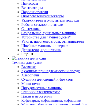
Пылесосы
Вентиляторы
Пароочистители
Обогреватели/конвекторы
Увлажнители и очистители воздуха
Роботы стеклоочистители
Сантехника
Стиральные, сушильные машины
Устройства для "Умного дома"
Утюги, парогенераторы, отпариватели
Швейные машины и оверлоки
Держатели, кронштейны
Ещё 10
Техника для кухни
Вытяжки
Кухонные принадлежности и посуда
Хлебопечи
Сушилка для овощей и фруктов
Мини-печи
Посудомоечные машины
Чайники электрические
Грили и аэрогрили
Кофеварки, кофемашины, кофемолки
Миксеры, блендеры, кухонные комбайны