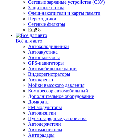
Сетевые зарядные устройства (СЗУ)
Защитные стекла
Флеш-накопители и карты памяти
Переходники
Сетевые фильтры
Ещё 8
Всё для авто
Автохолодильники
Автоакустика
Автопылесосы
GPS-навигаторы
Автомобильные рации
Видеорегистраторы
Автокресло
Мойки высокого давления
Компрессор автомобильный
Дополнительное оборудование
Домкраты
FM-модуляторы
Автовизитки
Пуско-зарядные устройства
Автодержатели
Автомагнитолы
Антирадары