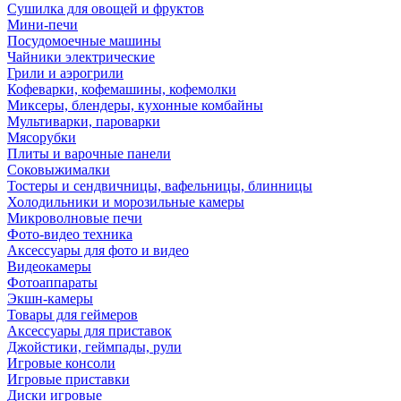
Сушилка для овощей и фруктов
Мини-печи
Посудомоечные машины
Чайники электрические
Грили и аэрогрили
Кофеварки, кофемашины, кофемолки
Миксеры, блендеры, кухонные комбайны
Мультиварки, пароварки
Мясорубки
Плиты и варочные панели
Соковыжималки
Тостеры и сендвичницы, вафельницы, блинницы
Холодильники и морозильные камеры
Микроволновые печи
Фото-видео техника
Аксессуары для фото и видео
Видеокамеры
Фотоаппараты
Экшн-камеры
Товары для геймеров
Аксессуары для приставок
Джойстики, геймпады, рули
Игровые консоли
Игровые приставки
Диски игровые