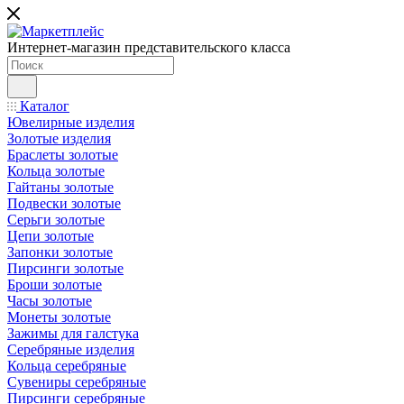
Интернет-магазин представительского класса
Каталог
Ювелирные изделия
Золотые изделия
Браслеты золотые
Кольца золотые
Гайтаны золотые
Подвески золотые
Серьги золотые
Цепи золотые
Запонки золотые
Пирсинги золотые
Броши золотые
Часы золотые
Монеты золотые
Зажимы для галстука
Серебряные изделия
Кольца серебряные
Сувениры серебряные
Пирсинги серебряные