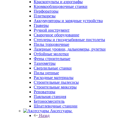
Краскопульты и аэрографы
Кромкооблицовочные станки
Перфораторы
Плиткорезы
Аккумуляторы и зарядные устройства
Граверы
Ручной инструмент
Сварочное оборудование
Степлеры и гвоздезабивные пистолеты
Пилы торцовочные
Лазерные уровни, дальномеры, рулетки
Отбойные молотки
Фены строительные
Тахеометры
Сверлильные станки
Пилы цепные
Расходные материалы
Строительные пылесосы
Строительные миксеры
Реноваторы
Паяльная станция
Бетоносмеситель
Шпатлевочные станции
Аксессуары
Назад