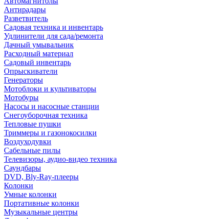
Автомагнитолы
Антирадары
Разветвитель
Садовая техника и инвентарь
Удлинители для сада/ремонта
Дачный умывальник
Расходный материал
Садовый инвентарь
Опрыскиватели
Генераторы
Мотоблоки и культиваторы
Мотобуры
Насосы и насосные станции
Снегоуборочная техника
Тепловые пушки
Триммеры и газонокосилки
Воздуходувки
Сабельные пилы
Телевизоры, аудио-видео техника
Саундбары
DVD, Bly-Ray-плееры
Колонки
Умные колонки
Портативные колонки
Музыкальные центры