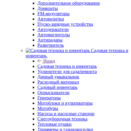
Дополнительное оборудование
Домкраты
FM-модуляторы
Автовизитки
Пуско-зарядные устройства
Автодержатели
Автомагнитолы
Антирадары
Разветвитель
Садовая техника и
инвентарь
Назад
Садовая техника и инвентарь
Удлинители для сада/ремонта
Дачный умывальник
Расходный материал
Садовый инвентарь
Опрыскиватели
Генераторы
Мотоблоки и культиваторы
Мотобуры
Насосы и насосные станции
Снегоуборочная техника
Тепловые пушки
Триммеры и газонокосилки