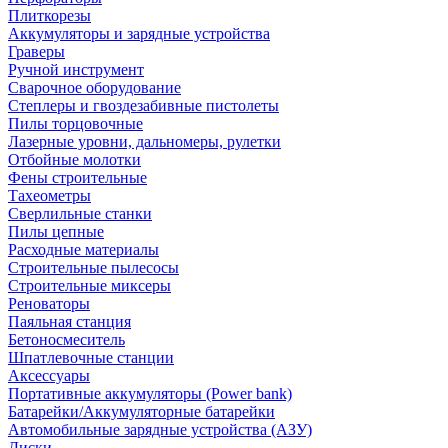
Плиткорезы
Аккумуляторы и зарядные устройства
Граверы
Ручной инструмент
Сварочное оборудование
Степлеры и гвоздезабивные пистолеты
Пилы торцовочные
Лазерные уровни, дальномеры, рулетки
Отбойные молотки
Фены строительные
Тахеометры
Сверлильные станки
Пилы цепные
Расходные материалы
Строительные пылесосы
Строительные миксеры
Реноваторы
Паяльная станция
Бетоносмеситель
Шпатлевочные станции
Аксессуары
Портативные аккумуляторы (Power bank)
Батарейки/Аккумуляторные батарейки
Автомобильные зарядные устройства (АЗУ)
Диски