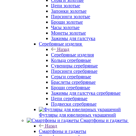
Серьги золотые
Цепи золотые
Запонки золотые
Пирсинги золотые
Броши золотые
Часы золотые
Монеты золотые
Зажимы для галстука
Серебряные изделия
Назад
Серебряные изделия
Кольца серебряные
Сувениры серебряные
Пирсинги серебряные
Серьги серебряные
Браслеты серебряные
Броши серебряные
Зажимы для галстука серебряные
Цепи серебряные
Подвески серебряные
Футляры для ювелирных украшений
Смартфоны и гаджеты
Назад
Смартфоны и гаджеты