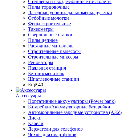
Степлеры и гвоздезабивные пистолеты
Пилы торцовочные
Лазерные уровни, дальномеры, рулетки
Отбойные молотки
Фены строительные
Тахеометры
Сверлильные станки
Пилы цепные
Расходные материалы
Строительные пылесосы
Строительные миксеры
Реноваторы
Паяльная станция
Бетоносмеситель
Шпатлевочные станции
Ещё 40
Аксессуары
Портативные аккумуляторы (Power bank)
Батарейки/Аккумуляторные батарейки
Автомобильные зарядные устройства (АЗУ)
Диски
Кабели
Держатели для телефонов
Чехлы для смартфонов