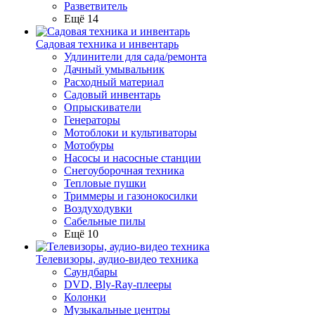
Разветвитель
Ещё 14
Садовая техника и инвентарь
Удлинители для сада/ремонта
Дачный умывальник
Расходный материал
Садовый инвентарь
Опрыскиватели
Генераторы
Мотоблоки и культиваторы
Мотобуры
Насосы и насосные станции
Снегоуборочная техника
Тепловые пушки
Триммеры и газонокосилки
Воздуходувки
Сабельные пилы
Ещё 10
Телевизоры, аудио-видео техника
Саундбары
DVD, Bly-Ray-плееры
Колонки
Музыкальные центры