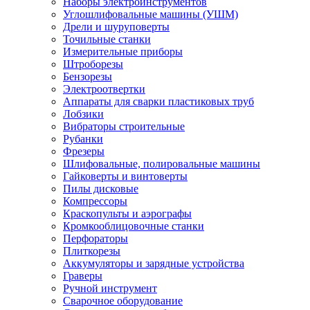
Наборы электроинструментов
Углошлифовальные машины (УШМ)
Дрели и шуруповерты
Точильные станки
Измерительные приборы
Штроборезы
Бензорезы
Электроотвертки
Аппараты для сварки пластиковых труб
Лобзики
Вибраторы строительные
Рубанки
Фрезеры
Шлифовальные, полировальные машины
Гайковерты и винтоверты
Пилы дисковые
Компрессоры
Краскопульты и аэрографы
Кромкооблицовочные станки
Перфораторы
Плиткорезы
Аккумуляторы и зарядные устройства
Граверы
Ручной инструмент
Сварочное оборудование