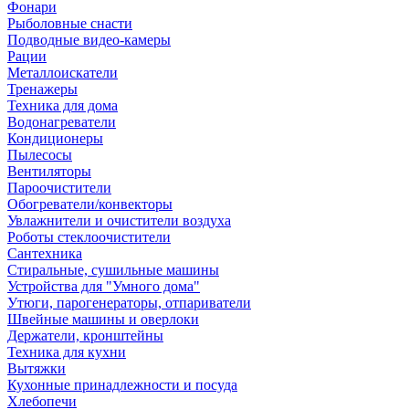
Фонари
Рыболовные снасти
Подводные видео-камеры
Рации
Металлоискатели
Тренажеры
Техника для дома
Водонагреватели
Кондиционеры
Пылесосы
Вентиляторы
Пароочистители
Обогреватели/конвекторы
Увлажнители и очистители воздуха
Роботы стеклоочистители
Сантехника
Стиральные, сушильные машины
Устройства для "Умного дома"
Утюги, парогенераторы, отпариватели
Швейные машины и оверлоки
Держатели, кронштейны
Техника для кухни
Вытяжки
Кухонные принадлежности и посуда
Хлебопечи