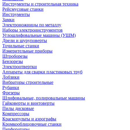
Инструменты и строительная техника
Рейсмусовые станки
Инструменты
Замки
Электроножницы по металлу
Наборы электроинструментов
Углошлифовальные машины (УШМ)
Дрели и шуруповерты
Точильные станки
Измерительные приборы
Штроборезы
Бензорезы
Электроотвертки
Аппараты для сварки пластиковых труб
Лобзики
Вибраторы строительные
Рубанки
Фрезеры
Шлифовальные, полировальные машины
Гайковерты и винтоверты
Пилы дисковые
Компрессоры
Краскопульты и аэрографы
Кромкооблицовочные станки
Перфораторы