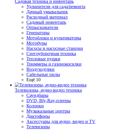
Садовая техника и инвентарь
Удлинители для сада/ремонта
Дачный умывальник
Расходный материал
Садовый инвентарь
Опрыскиватели
Генераторы
Мотоблоки и культиваторы
Мотобуры
Насосы и насосные станции
Снегоуборочная техника
Тепловые пушки
Триммеры и газонокосилки
Воздуходувки
Сабельные пилы
Ещё 10
Телевизоры, аудио-видео техника
Саундбары
DVD, Bly-Ray-плееры
Колонки
Музыкальные центры
Диктофоны
Аксессуары для аудио, видео и TV
Телевизоры