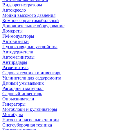
Видеорегистраторы
Автокресло
Мойки высокого давления
Компрессор автомобильный
Дополнительное оборудование
Домкраты
FM-модуляторы
Автовизитки
Пуско-зарядные устройства
Автодержатели
Автомагнитолы
Антирадары
Разветвитель
Садовая техника и инвентарь
Удлинители для сада/ремонта
Дачный умывальник
Расходный материал
Садовый инвентарь
Опрыскиватели
Генераторы
Мотоблоки и культиваторы
Мотобуры
Насосы и насосные станции
Снегоуборочная техника