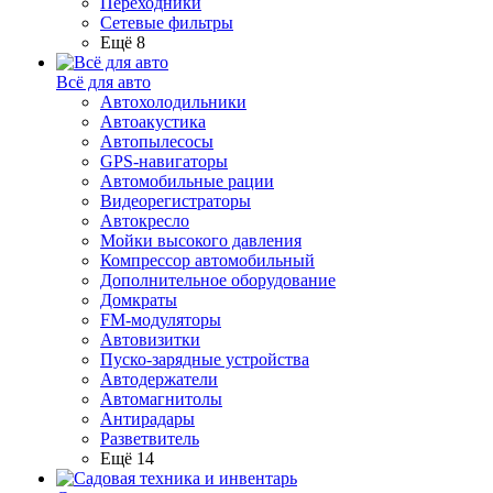
Переходники
Сетевые фильтры
Ещё 8
Всё для авто
Автохолодильники
Автоакустика
Автопылесосы
GPS-навигаторы
Автомобильные рации
Видеорегистраторы
Автокресло
Мойки высокого давления
Компрессор автомобильный
Дополнительное оборудование
Домкраты
FM-модуляторы
Автовизитки
Пуско-зарядные устройства
Автодержатели
Автомагнитолы
Антирадары
Разветвитель
Ещё 14