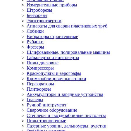
Измерительные приборы
Штроборезы
Бензорезы
Электроотвертки
Аппараты для сварки пластиковых труб
Лобзики
Вибраторы строительные
Рубанки
Фрезеры
Шлифовальные, полировальные машины
Гайковерты и винтоверты
Пилы дисковые
Компрессоры
Краскопульты и аэрографы
Кромкооблицовочные станки
Перфораторы
Плиткорезы
Аккумуляторы и зарядные устройства
Граверы
Ручной инструмент
Сварочное оборудование
Степлеры и гвоздезабивные пистолеты
Пилы торцовочные
Лазерные уровни, дальномеры, рулетки