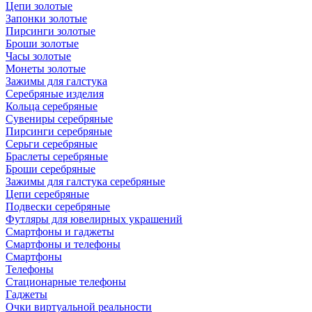
Цепи золотые
Запонки золотые
Пирсинги золотые
Броши золотые
Часы золотые
Монеты золотые
Зажимы для галстука
Серебряные изделия
Кольца серебряные
Сувениры серебряные
Пирсинги серебряные
Серьги серебряные
Браслеты серебряные
Броши серебряные
Зажимы для галстука серебряные
Цепи серебряные
Подвески серебряные
Футляры для ювелирных украшений
Смартфоны и гаджеты
Смартфоны и телефоны
Смартфоны
Телефоны
Стационарные телефоны
Гаджеты
Очки виртуальной реальности