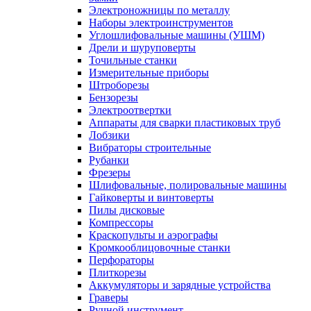
Электроножницы по металлу
Наборы электроинструментов
Углошлифовальные машины (УШМ)
Дрели и шуруповерты
Точильные станки
Измерительные приборы
Штроборезы
Бензорезы
Электроотвертки
Аппараты для сварки пластиковых труб
Лобзики
Вибраторы строительные
Рубанки
Фрезеры
Шлифовальные, полировальные машины
Гайковерты и винтоверты
Пилы дисковые
Компрессоры
Краскопульты и аэрографы
Кромкооблицовочные станки
Перфораторы
Плиткорезы
Аккумуляторы и зарядные устройства
Граверы
Ручной инструмент