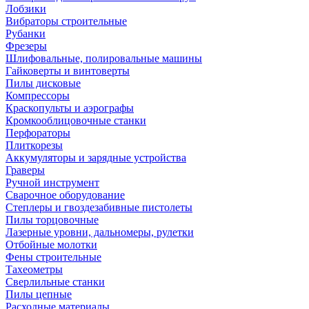
Лобзики
Вибраторы строительные
Рубанки
Фрезеры
Шлифовальные, полировальные машины
Гайковерты и винтоверты
Пилы дисковые
Компрессоры
Краскопульты и аэрографы
Кромкооблицовочные станки
Перфораторы
Плиткорезы
Аккумуляторы и зарядные устройства
Граверы
Ручной инструмент
Сварочное оборудование
Степлеры и гвоздезабивные пистолеты
Пилы торцовочные
Лазерные уровни, дальномеры, рулетки
Отбойные молотки
Фены строительные
Тахеометры
Сверлильные станки
Пилы цепные
Расходные материалы