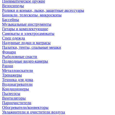
Пневматическое оружие
Велосипеды
Ролики и коньки, лыжи, защитные аксессуары
Бинокли, телескопы, микроскопы
Бассейны
Музыкальные инструменты
Гитары и комплектующие
Самокаты и электросамокаты
Спец одежда
Надувные лодки и матрасы
Палатки, тенты, спальные мешки
Фонари
Рыболовные снасти
Подводные видео-камеры
Рации
Металлоискатели
Тренажеры
Техника для дома
Водонагреватели
Кондиционеры
Пылесосы
Вентиляторы
Пароочистители
Обогреватели/конвекторы
Увлажнители и очистители воздуха