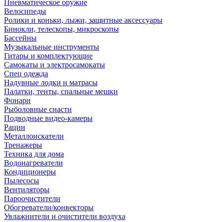
Пневматическое оружие
Велосипеды
Ролики и коньки, лыжи, защитные аксессуары
Бинокли, телескопы, микроскопы
Бассейны
Музыкальные инструменты
Гитары и комплектующие
Самокаты и электросамокаты
Спец одежда
Надувные лодки и матрасы
Палатки, тенты, спальные мешки
Фонари
Рыболовные снасти
Подводные видео-камеры
Рации
Металлоискатели
Тренажеры
Техника для дома
Водонагреватели
Кондиционеры
Пылесосы
Вентиляторы
Пароочистители
Обогреватели/конвекторы
Увлажнители и очистители воздуха