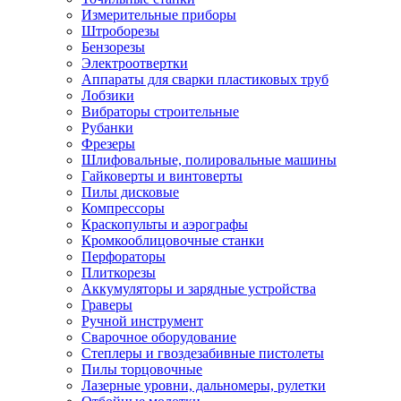
Измерительные приборы
Штроборезы
Бензорезы
Электроотвертки
Аппараты для сварки пластиковых труб
Лобзики
Вибраторы строительные
Рубанки
Фрезеры
Шлифовальные, полировальные машины
Гайковерты и винтоверты
Пилы дисковые
Компрессоры
Краскопульты и аэрографы
Кромкооблицовочные станки
Перфораторы
Плиткорезы
Аккумуляторы и зарядные устройства
Граверы
Ручной инструмент
Сварочное оборудование
Степлеры и гвоздезабивные пистолеты
Пилы торцовочные
Лазерные уровни, дальномеры, рулетки