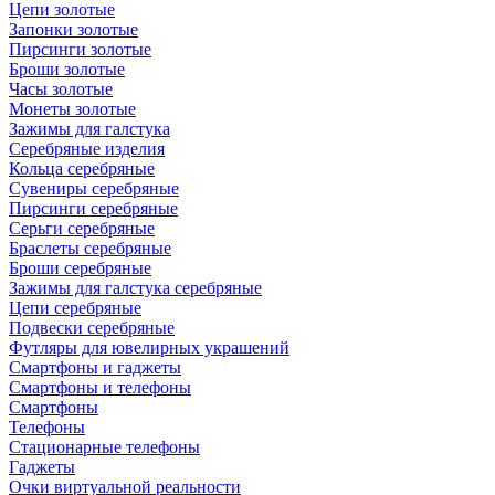
Цепи золотые
Запонки золотые
Пирсинги золотые
Броши золотые
Часы золотые
Монеты золотые
Зажимы для галстука
Серебряные изделия
Кольца серебряные
Сувениры серебряные
Пирсинги серебряные
Серьги серебряные
Браслеты серебряные
Броши серебряные
Зажимы для галстука серебряные
Цепи серебряные
Подвески серебряные
Футляры для ювелирных украшений
Смартфоны и гаджеты
Смартфоны и телефоны
Смартфоны
Телефоны
Стационарные телефоны
Гаджеты
Очки виртуальной реальности