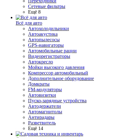
Переходники
Сетевые фильтры
Ещё 8
Всё для авто
Автохолодильники
Автоакустика
Автопылесосы
GPS-навигаторы
Автомобильные рации
Видеорегистраторы
Автокресло
Мойки высокого давления
Компрессор автомобильный
Дополнительное оборудование
Домкраты
FM-модуляторы
Автовизитки
Пуско-зарядные устройства
Автодержатели
Автомагнитолы
Антирадары
Разветвитель
Ещё 14