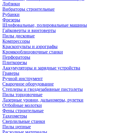
Лобзики
Вибраторы строительные
Рубанки
Фрезеры
Шлифовальные, полировальные машины
Гайковерты и винтоверты
Пилы дисковые
Компрессоры
Краскопульты и аэрографы
Кромкооблицовочные станки
Перфораторы
Плиткорезы
Аккумуляторы и зарядные устройства
Граверы
Ручной инструмент
Сварочное оборудование
Степлеры и гвоздезабивные пистолеты
Пилы торцовочные
Лазерные уровни, дальномеры, рулетки
Отбойные молотки
Фены строительные
Тахеометры
Сверлильные станки
Пилы цепные
Расходные материалы