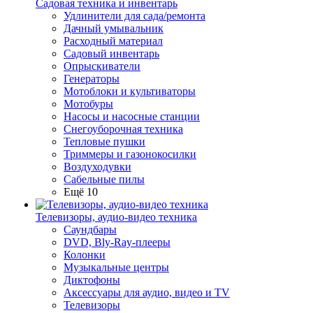
Садовая техника и инвентарь
Удлинители для сада/ремонта
Дачный умывальник
Расходный материал
Садовый инвентарь
Опрыскиватели
Генераторы
Мотоблоки и культиваторы
Мотобуры
Насосы и насосные станции
Снегоуборочная техника
Тепловые пушки
Триммеры и газонокосилки
Воздуходувки
Сабельные пилы
Ещё 10
Телевизоры, аудио-видео техника
Саундбары
DVD, Bly-Ray-плееры
Колонки
Музыкальные центры
Диктофоны
Аксессуары для аудио, видео и TV
Телевизоры