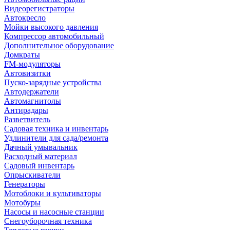
Видеорегистраторы
Автокресло
Мойки высокого давления
Компрессор автомобильный
Дополнительное оборудование
Домкраты
FM-модуляторы
Автовизитки
Пуско-зарядные устройства
Автодержатели
Автомагнитолы
Антирадары
Разветвитель
Садовая техника и инвентарь
Удлинители для сада/ремонта
Дачный умывальник
Расходный материал
Садовый инвентарь
Опрыскиватели
Генераторы
Мотоблоки и культиваторы
Мотобуры
Насосы и насосные станции
Снегоуборочная техника