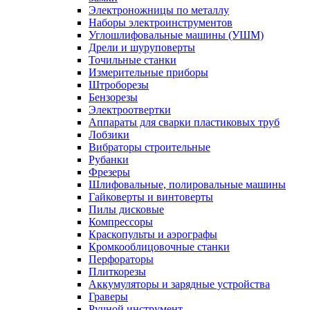
Электроножницы по металлу
Наборы электроинструментов
Углошлифовальные машины (УШМ)
Дрели и шуруповерты
Точильные станки
Измерительные приборы
Штроборезы
Бензорезы
Электроотвертки
Аппараты для сварки пластиковых труб
Лобзики
Вибраторы строительные
Рубанки
Фрезеры
Шлифовальные, полировальные машины
Гайковерты и винтоверты
Пилы дисковые
Компрессоры
Краскопульты и аэрографы
Кромкооблицовочные станки
Перфораторы
Плиткорезы
Аккумуляторы и зарядные устройства
Граверы
Ручной инструмент