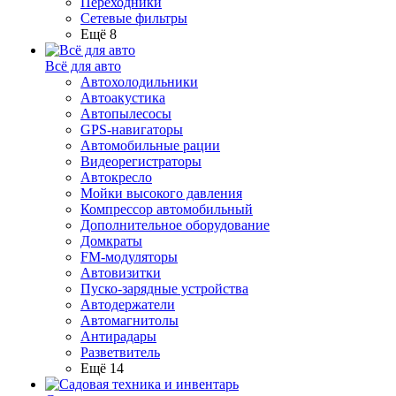
Переходники
Сетевые фильтры
Ещё 8
Всё для авто
Автохолодильники
Автоакустика
Автопылесосы
GPS-навигаторы
Автомобильные рации
Видеорегистраторы
Автокресло
Мойки высокого давления
Компрессор автомобильный
Дополнительное оборудование
Домкраты
FM-модуляторы
Автовизитки
Пуско-зарядные устройства
Автодержатели
Автомагнитолы
Антирадары
Разветвитель
Ещё 14