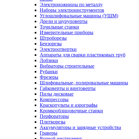
Электроножницы по металлу
Наборы электроинструментов
Углошлифовальные машины (УШМ)
Дрели и шуруповерты
Точильные станки
Измерительные приборы
Штроборезы
Бензорезы
Электроотвертки
Аппараты для сварки пластиковых труб
Лобзики
Вибраторы строительные
Рубанки
Фрезеры
Шлифовальные, полировальные машины
Гайковерты и винтоверты
Пилы дисковые
Компрессоры
Краскопульты и аэрографы
Кромкооблицовочные станки
Перфораторы
Плиткорезы
Аккумуляторы и зарядные устройства
Граверы
Ручной инструмент