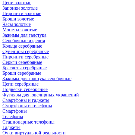
Цепи золотые
Запонки золотые
Пирсинги золотые
Броши золотые
Часы золотые
Монеты золотые
Зажимы для галстука
Серебряные изделия
Кольца серебряные
Сувениры серебряные
Пирсинги серебряные
Серьги серебряные
Браслеты серебряные
Броши серебряные
Зажимы для галстука серебряные
Цепи серебряные
Подвески серебряные
Футляры для ювелирных украшений
Смартфоны и гаджеты
Смартфоны и телефоны
Смартфоны
Телефоны
Стационарные телефоны
Гаджеты
Очки виртуальной реальности