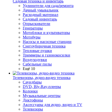
Садовая техника и инвентарь
Удлинители для сада/ремонта
Дачный умывальник
Расходный материал
Садовый инвентарь
Опрыскиватели
Генераторы
Мотоблоки и культиваторы
Мотобуры
Насосы и насосные станции
Снегоуборочная техника
Тепловые пушки
Триммеры и газонокосилки
Воздуходувки
Сабельные пилы
Ещё 10
Телевизоры, аудио-видео техника
Саундбары
DVD, Bly-Ray-плееры
Колонки
Музыкальные центры
Диктофоны
Аксессуары для аудио, видео и TV
Телевизоры