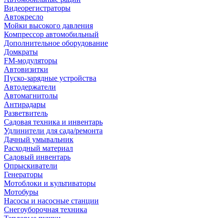
Видеорегистраторы
Автокресло
Мойки высокого давления
Компрессор автомобильный
Дополнительное оборудование
Домкраты
FM-модуляторы
Автовизитки
Пуско-зарядные устройства
Автодержатели
Автомагнитолы
Антирадары
Разветвитель
Садовая техника и инвентарь
Удлинители для сада/ремонта
Дачный умывальник
Расходный материал
Садовый инвентарь
Опрыскиватели
Генераторы
Мотоблоки и культиваторы
Мотобуры
Насосы и насосные станции
Снегоуборочная техника