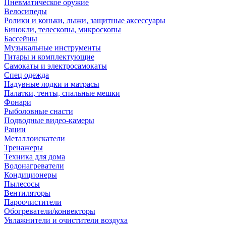
Пневматическое оружие
Велосипеды
Ролики и коньки, лыжи, защитные аксессуары
Бинокли, телескопы, микроскопы
Бассейны
Музыкальные инструменты
Гитары и комплектующие
Самокаты и электросамокаты
Спец одежда
Надувные лодки и матрасы
Палатки, тенты, спальные мешки
Фонари
Рыболовные снасти
Подводные видео-камеры
Рации
Металлоискатели
Тренажеры
Техника для дома
Водонагреватели
Кондиционеры
Пылесосы
Вентиляторы
Пароочистители
Обогреватели/конвекторы
Увлажнители и очистители воздуха