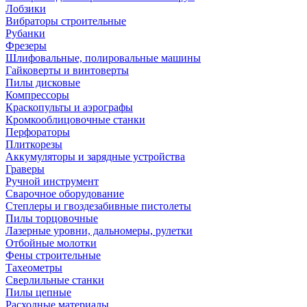
Лобзики
Вибраторы строительные
Рубанки
Фрезеры
Шлифовальные, полировальные машины
Гайковерты и винтоверты
Пилы дисковые
Компрессоры
Краскопульты и аэрографы
Кромкооблицовочные станки
Перфораторы
Плиткорезы
Аккумуляторы и зарядные устройства
Граверы
Ручной инструмент
Сварочное оборудование
Степлеры и гвоздезабивные пистолеты
Пилы торцовочные
Лазерные уровни, дальномеры, рулетки
Отбойные молотки
Фены строительные
Тахеометры
Сверлильные станки
Пилы цепные
Расходные материалы