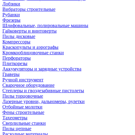
Лобзики
Вибраторы строительные
Рубанки
Фрезеры
Шлифовальные, полировальные машины
Гайковерты и винтоверты
Пилы дисковые
Компрессоры
Краскопульты и аэрографы
Кромкооблицовочные станки
Перфораторы
Плиткорезы
Аккумуляторы и зарядные устройства
Граверы
Ручной инструмент
Сварочное оборудование
Степлеры и гвоздезабивные пистолеты
Пилы торцовочные
Лазерные уровни, дальномеры, рулетки
Отбойные молотки
Фены строительные
Тахеометры
Сверлильные станки
Пилы цепные
Расходные материалы