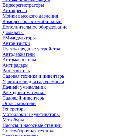
Видеорегистраторы
Автокресло
Мойки высокого давления
Компрессор автомобильный
Дополнительное оборудование
Домкраты
FM-модуляторы
Автовизитки
Пуско-зарядные устройства
Автодержатели
Автомагнитолы
Антирадары
Разветвитель
Садовая техника и инвентарь
Удлинители для сада/ремонта
Дачный умывальник
Расходный материал
Садовый инвентарь
Опрыскиватели
Генераторы
Мотоблоки и культиваторы
Мотобуры
Насосы и насосные станции
Снегоуборочная техника