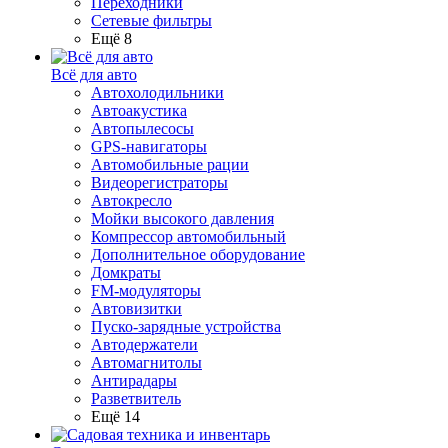
Переходники
Сетевые фильтры
Ещё 8
Всё для авто
Автохолодильники
Автоакустика
Автопылесосы
GPS-навигаторы
Автомобильные рации
Видеорегистраторы
Автокресло
Мойки высокого давления
Компрессор автомобильный
Дополнительное оборудование
Домкраты
FM-модуляторы
Автовизитки
Пуско-зарядные устройства
Автодержатели
Автомагнитолы
Антирадары
Разветвитель
Ещё 14