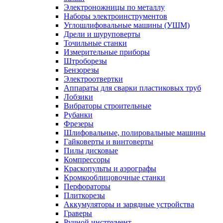
Электроножницы по металлу
Наборы электроинструментов
Углошлифовальные машины (УШМ)
Дрели и шуруповерты
Точильные станки
Измерительные приборы
Штроборезы
Бензорезы
Электроотвертки
Аппараты для сварки пластиковых труб
Лобзики
Вибраторы строительные
Рубанки
Фрезеры
Шлифовальные, полировальные машины
Гайковерты и винтоверты
Пилы дисковые
Компрессоры
Краскопульты и аэрографы
Кромкооблицовочные станки
Перфораторы
Плиткорезы
Аккумуляторы и зарядные устройства
Граверы
Ручной инструмент