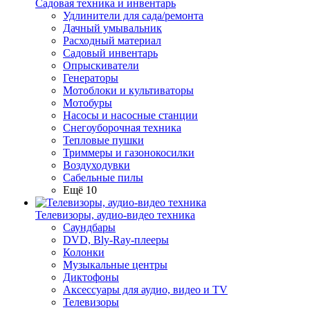
Садовая техника и инвентарь
Удлинители для сада/ремонта
Дачный умывальник
Расходный материал
Садовый инвентарь
Опрыскиватели
Генераторы
Мотоблоки и культиваторы
Мотобуры
Насосы и насосные станции
Снегоуборочная техника
Тепловые пушки
Триммеры и газонокосилки
Воздуходувки
Сабельные пилы
Ещё 10
Телевизоры, аудио-видео техника
Саундбары
DVD, Bly-Ray-плееры
Колонки
Музыкальные центры
Диктофоны
Аксессуары для аудио, видео и TV
Телевизоры