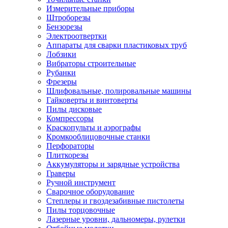
Измерительные приборы
Штроборезы
Бензорезы
Электроотвертки
Аппараты для сварки пластиковых труб
Лобзики
Вибраторы строительные
Рубанки
Фрезеры
Шлифовальные, полировальные машины
Гайковерты и винтоверты
Пилы дисковые
Компрессоры
Краскопульты и аэрографы
Кромкооблицовочные станки
Перфораторы
Плиткорезы
Аккумуляторы и зарядные устройства
Граверы
Ручной инструмент
Сварочное оборудование
Степлеры и гвоздезабивные пистолеты
Пилы торцовочные
Лазерные уровни, дальномеры, рулетки