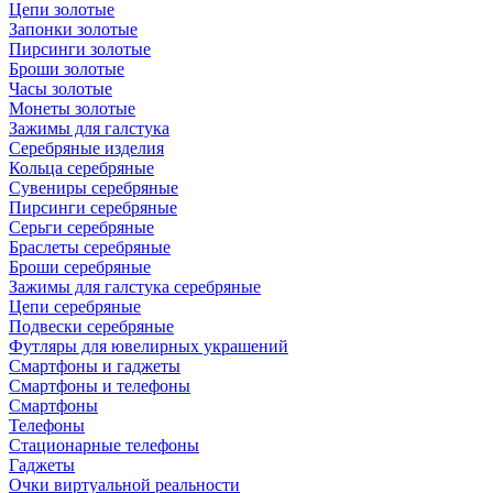
Цепи золотые
Запонки золотые
Пирсинги золотые
Броши золотые
Часы золотые
Монеты золотые
Зажимы для галстука
Серебряные изделия
Кольца серебряные
Сувениры серебряные
Пирсинги серебряные
Серьги серебряные
Браслеты серебряные
Броши серебряные
Зажимы для галстука серебряные
Цепи серебряные
Подвески серебряные
Футляры для ювелирных украшений
Смартфоны и гаджеты
Смартфоны и телефоны
Смартфоны
Телефоны
Стационарные телефоны
Гаджеты
Очки виртуальной реальности