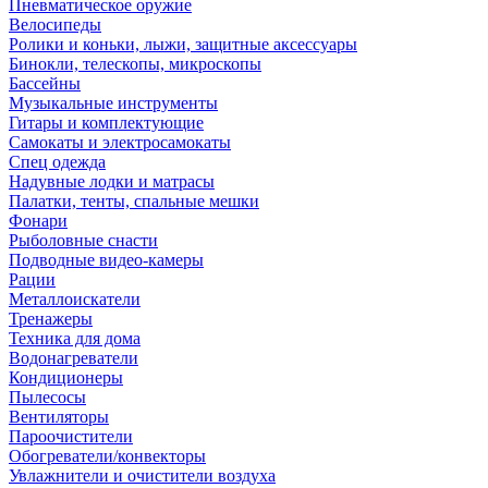
Пневматическое оружие
Велосипеды
Ролики и коньки, лыжи, защитные аксессуары
Бинокли, телескопы, микроскопы
Бассейны
Музыкальные инструменты
Гитары и комплектующие
Самокаты и электросамокаты
Спец одежда
Надувные лодки и матрасы
Палатки, тенты, спальные мешки
Фонари
Рыболовные снасти
Подводные видео-камеры
Рации
Металлоискатели
Тренажеры
Техника для дома
Водонагреватели
Кондиционеры
Пылесосы
Вентиляторы
Пароочистители
Обогреватели/конвекторы
Увлажнители и очистители воздуха