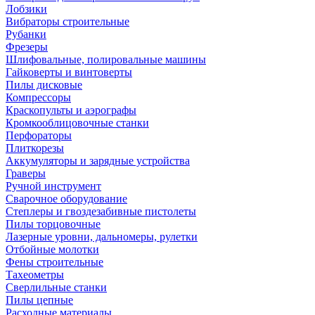
Лобзики
Вибраторы строительные
Рубанки
Фрезеры
Шлифовальные, полировальные машины
Гайковерты и винтоверты
Пилы дисковые
Компрессоры
Краскопульты и аэрографы
Кромкооблицовочные станки
Перфораторы
Плиткорезы
Аккумуляторы и зарядные устройства
Граверы
Ручной инструмент
Сварочное оборудование
Степлеры и гвоздезабивные пистолеты
Пилы торцовочные
Лазерные уровни, дальномеры, рулетки
Отбойные молотки
Фены строительные
Тахеометры
Сверлильные станки
Пилы цепные
Расходные материалы