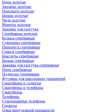
Цепи золотые
Запонки золотые
Пирсинги золотые
Броши золотые
Часы золотые
Монеты золотые
Зажимы для галстука
Серебряные изделия
Кольца серебряные
Сувениры серебряные
Пирсинги серебряные
Серьги серебряные
Браслеты серебряные
Броши серебряные
Зажимы для галстука серебряные
Цепи серебряные
Подвески серебряные
Футляры для ювелирных украшений
Смартфоны и гаджеты
Смартфоны и телефоны
Смартфоны
Телефоны
Стационарные телефоны
Гаджеты
Очки виртуальной реальности