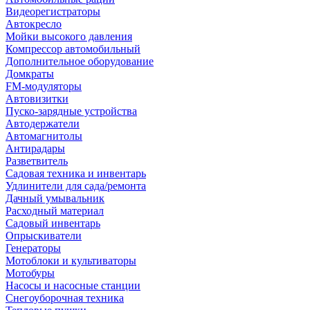
Видеорегистраторы
Автокресло
Мойки высокого давления
Компрессор автомобильный
Дополнительное оборудование
Домкраты
FM-модуляторы
Автовизитки
Пуско-зарядные устройства
Автодержатели
Автомагнитолы
Антирадары
Разветвитель
Садовая техника и инвентарь
Удлинители для сада/ремонта
Дачный умывальник
Расходный материал
Садовый инвентарь
Опрыскиватели
Генераторы
Мотоблоки и культиваторы
Мотобуры
Насосы и насосные станции
Снегоуборочная техника