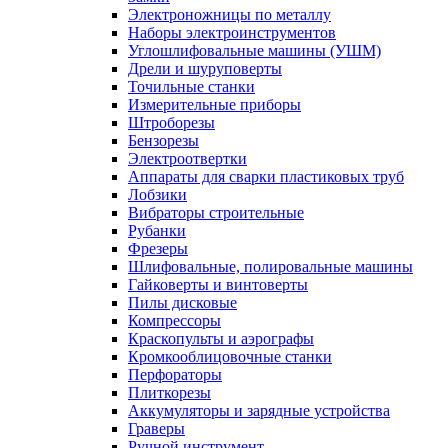
Электроножницы по металлу
Наборы электроинструментов
Углошлифовальные машины (УШМ)
Дрели и шуруповерты
Точильные станки
Измерительные приборы
Штроборезы
Бензорезы
Электроотвертки
Аппараты для сварки пластиковых труб
Лобзики
Вибраторы строительные
Рубанки
Фрезеры
Шлифовальные, полировальные машины
Гайковерты и винтоверты
Пилы дисковые
Компрессоры
Краскопульты и аэрографы
Кромкооблицовочные станки
Перфораторы
Плиткорезы
Аккумуляторы и зарядные устройства
Граверы
Ручной инструмент