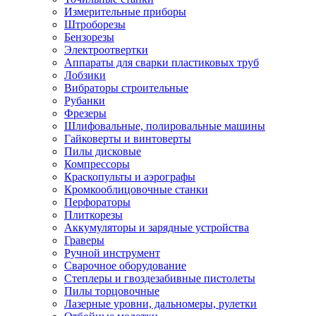
Измерительные приборы
Штроборезы
Бензорезы
Электроотвертки
Аппараты для сварки пластиковых труб
Лобзики
Вибраторы строительные
Рубанки
Фрезеры
Шлифовальные, полировальные машины
Гайковерты и винтоверты
Пилы дисковые
Компрессоры
Краскопульты и аэрографы
Кромкооблицовочные станки
Перфораторы
Плиткорезы
Аккумуляторы и зарядные устройства
Граверы
Ручной инструмент
Сварочное оборудование
Степлеры и гвоздезабивные пистолеты
Пилы торцовочные
Лазерные уровни, дальномеры, рулетки