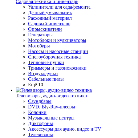
Садовая техника и инвентарь
Удлинители для сада/ремонта
Дачный умывальник
Расходный материал
Садовый инвентарь
Опрыскиватели
Генераторы
Мотоблоки и культиваторы
Мотобуры
Насосы и насосные станции
Снегоуборочная техника
Тепловые пушки
Триммеры и газонокосилки
Воздуходувки
Сабельные пилы
Ещё 10
Телевизоры, аудио-видео техника
Саундбары
DVD, Bly-Ray-плееры
Колонки
Музыкальные центры
Диктофоны
Аксессуары для аудио, видео и TV
Телевизоры