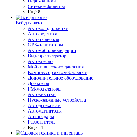
Переходники
Сетевые фильтры
Ещё 8
Всё для авто
Автохолодильники
Автоакустика
Автопылесосы
GPS-навигаторы
Автомобильные рации
Видеорегистраторы
Автокресло
Мойки высокого давления
Компрессор автомобильный
Дополнительное оборудование
Домкраты
FM-модуляторы
Автовизитки
Пуско-зарядные устройства
Автодержатели
Автомагнитолы
Антирадары
Разветвитель
Ещё 14