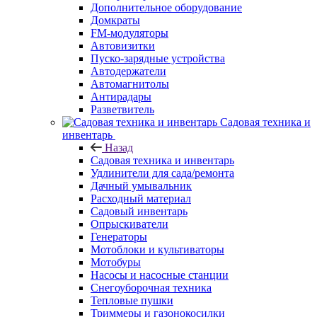
Дополнительное оборудование
Домкраты
FM-модуляторы
Автовизитки
Пуско-зарядные устройства
Автодержатели
Автомагнитолы
Антирадары
Разветвитель
Садовая техника и
инвентарь
Назад
Садовая техника и инвентарь
Удлинители для сада/ремонта
Дачный умывальник
Расходный материал
Садовый инвентарь
Опрыскиватели
Генераторы
Мотоблоки и культиваторы
Мотобуры
Насосы и насосные станции
Снегоуборочная техника
Тепловые пушки
Триммеры и газонокосилки