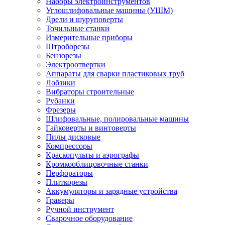
Наборы электроинструментов
Углошлифовальные машины (УШМ)
Дрели и шуруповерты
Точильные станки
Измерительные приборы
Штроборезы
Бензорезы
Электроотвертки
Аппараты для сварки пластиковых труб
Лобзики
Вибраторы строительные
Рубанки
Фрезеры
Шлифовальные, полировальные машины
Гайковерты и винтоверты
Пилы дисковые
Компрессоры
Краскопульты и аэрографы
Кромкооблицовочные станки
Перфораторы
Плиткорезы
Аккумуляторы и зарядные устройства
Граверы
Ручной инструмент
Сварочное оборудование