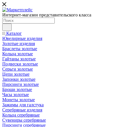
Интернет-магазин представительского класса
Каталог
Ювелирные изделия
Золотые изделия
Браслеты золотые
Кольца золотые
Гайтаны золотые
Подвески золотые
Серьги золотые
Цепи золотые
Запонки золотые
Пирсинги золотые
Броши золотые
Часы золотые
Монеты золотые
Зажимы для галстука
Серебряные изделия
Кольца серебряные
Сувениры серебряные
Пирсинги серебряные