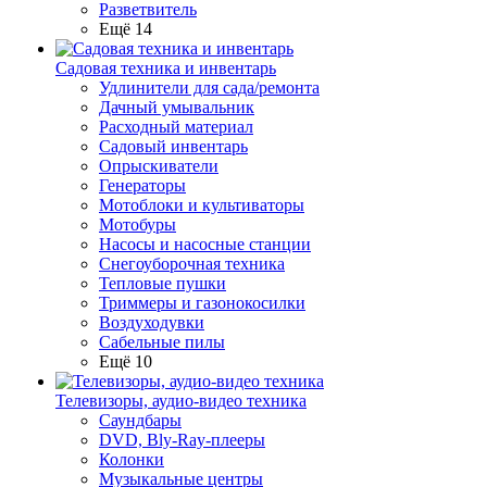
Разветвитель
Ещё 14
Садовая техника и инвентарь
Удлинители для сада/ремонта
Дачный умывальник
Расходный материал
Садовый инвентарь
Опрыскиватели
Генераторы
Мотоблоки и культиваторы
Мотобуры
Насосы и насосные станции
Снегоуборочная техника
Тепловые пушки
Триммеры и газонокосилки
Воздуходувки
Сабельные пилы
Ещё 10
Телевизоры, аудио-видео техника
Саундбары
DVD, Bly-Ray-плееры
Колонки
Музыкальные центры