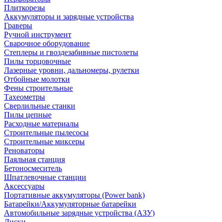
Плиткорезы
Аккумуляторы и зарядные устройства
Граверы
Ручной инструмент
Сварочное оборудование
Степлеры и гвоздезабивные пистолеты
Пилы торцовочные
Лазерные уровни, дальномеры, рулетки
Отбойные молотки
Фены строительные
Тахеометры
Сверлильные станки
Пилы цепные
Расходные материалы
Строительные пылесосы
Строительные миксеры
Реноваторы
Паяльная станция
Бетоносмеситель
Шпатлевочные станции
Аксессуары
Портативные аккумуляторы (Power bank)
Батарейки/Аккумуляторные батарейки
Автомобильные зарядные устройства (АЗУ)
Диски