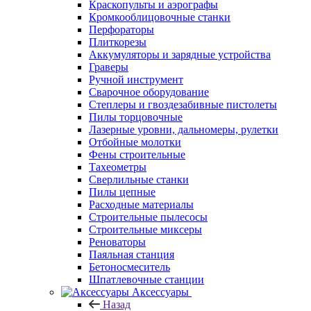
Краскопульты и аэрографы
Кромкооблицовочные станки
Перфораторы
Плиткорезы
Аккумуляторы и зарядные устройства
Граверы
Ручной инструмент
Сварочное оборудование
Степлеры и гвоздезабивные пистолеты
Пилы торцовочные
Лазерные уровни, дальномеры, рулетки
Отбойные молотки
Фены строительные
Тахеометры
Сверлильные станки
Пилы цепные
Расходные материалы
Строительные пылесосы
Строительные миксеры
Реноваторы
Паяльная станция
Бетоносмеситель
Шпатлевочные станции
Аксессуары
Назад