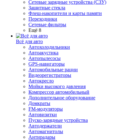
Сетевые зарядные устройства (СЗУ)
Защитные стекла
Флеш-накопители и карты памяти
Переходники
Сетевые фильтры
Ещё 8
Всё для авто
Автохолодильники
Автоакустика
Автопылесосы
GPS-навигаторы
Автомобильные рации
Видеорегистраторы
Автокресло
Мойки высокого давления
Компрессор автомобильный
Дополнительное оборудование
Домкраты
FM-модуляторы
Автовизитки
Пуско-зарядные устройства
Автодержатели
Автомагнитолы
Антирадары