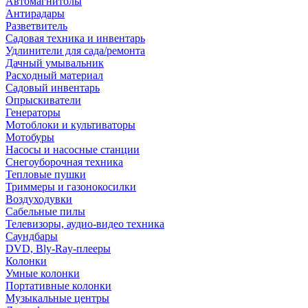
Автомагнитолы
Антирадары
Разветвитель
Садовая техника и инвентарь
Удлинители для сада/ремонта
Дачный умывальник
Расходный материал
Садовый инвентарь
Опрыскиватели
Генераторы
Мотоблоки и культиваторы
Мотобуры
Насосы и насосные станции
Снегоуборочная техника
Тепловые пушки
Триммеры и газонокосилки
Воздуходувки
Сабельные пилы
Телевизоры, аудио-видео техника
Саундбары
DVD, Bly-Ray-плееры
Колонки
Умные колонки
Портативные колонки
Музыкальные центры