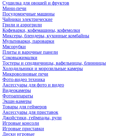
Сушилка для овощей и фруктов
Мини-печи
Посудомоечные машины
Чайники электрические
Грили и аэрогрили
Кофеварки, кофемашины, кофемолки
Миксеры, блендеры, кухонные комбайны
Мультиварки, пароварки
Мясорубки
Плиты и варочные панели
Соковыжималки
Тостеры и сендвичницы, вафельницы, блинницы
Холодильники и морозильные камеры
Микроволновые печи
Фото-видео техника
Аксессуары для фото и видео
Видеокамеры
Фотоаппараты
Экшн-камеры
Товары для геймеров
Аксессуары для приставок
Джойстики, геймпады, рули
Игровые консоли
Игровые приставки
Диски игровые