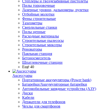
Степлеры и гвоздезабивные пистолеты
Пилы торцовочные
Лазерные уровни, дальномеры, рулетки
Отбойные молотки
Фены строительные
Тахеометры
Сверлильные станки
Пилы цепные
Расходные материалы
Строительные пылесосы
Строительные миксеры
Реноваторы
Паяльная станция
Бетоносмеситель
Шпатлевочные станции
Ещё 40
Аксессуары
Портативные аккумуляторы (Power bank)
Батарейки/Аккумуляторные батарейки
Автомобильные зарядные устройства (АЗУ)
Диски
Кабели
Держатели для телефонов
Чехлы для смартфонов