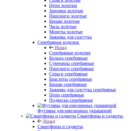
Серьги золотые
Цепи золотые
Запонки золотые
Пирсинги золотые
Броши золотые
Часы золотые
Монеты золотые
Зажимы для галстука
Серебряные изделия
Назад
Серебряные изделия
Кольца серебряные
Сувениры серебряные
Пирсинги серебряные
Серьги серебряные
Браслеты серебряные
Броши серебряные
Зажимы для галстука серебряные
Цепи серебряные
Подвески серебряные
Футляры для ювелирных украшений
Смартфоны и гаджеты
Назад
Смартфоны и гаджеты