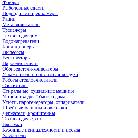
Фонари
Рыболовные снасти
Подводные видео-камеры
Рации
Металлоискатели
Тренажеры
Техника для дома
Водонагреватели
Кондиционеры
Пылесосы
Вентиляторы
Пароочистители
Обогреватели/конвекторы
Увлажнители и очистители воздуха
Роботы стеклоочистители
Сантехника
Стиральные, сушильные машины
Устройства для "Умного дома"
Утюги, парогенераторы, отпариватели
Швейные машины и оверлоки
Держатели, кронштейны
Техника для кухни
Вытяжки
Кухонные принадлежности и посуда
Хлебопечи