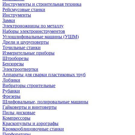
Инструменты и строительная техника
Рейсмусовые станки
Инструменты
Замки
Электроножницы по металлу
Наборы электроинструментов
Углошлифовальные машины (УШМ)
Дрели и шуруповерты
Точильные станки
Измерительные приборы
Штроборезы
Бензорезы
Электроотвертки
Аппараты для сварки пластиковых труб
Лобзики
Вибраторы строительные
Рубанки
Фрезеры
Шлифовальные, полировальные машины
Гайковерты и винтоверты
Пилы дисковые
Компрессоры
Краскопульты и аэрографы
Кромкооблицовочные станки
Перфораторы