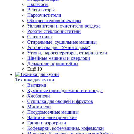
Пылесосы
Вентиляторы
Пароочистители
Обогреватели/конвекторы
Увлажнители и очистители воздуха
Роботы стеклоочистители
Сантехника
Стиральные, сушильные машины
Устройства для "Умного дома"
Утюги, парогенераторы, отпариватели
Швейные машины и оверлоки
Держатели, кронштейны
Ещё 10
Техника для кухни
Вытяжки
Кухонные принадлежности и посуда
Хлебопечи
Сушилка для овощей и фруктов
Мини-печи
Посудомоечные машины
Чайники электрические
Грили и аэрогрили
Кофеварки, кофемашины, кофемолки
Миксеры, блендеры, кухонные комбайны