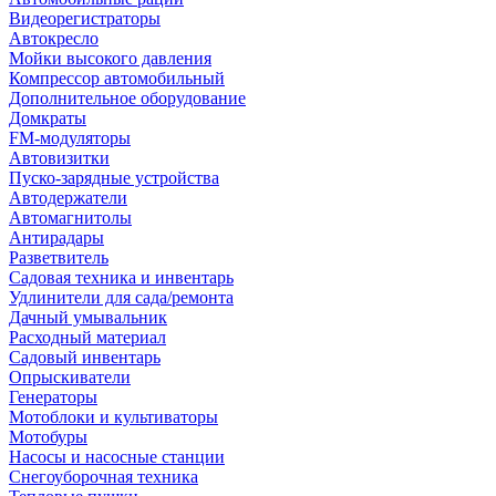
Видеорегистраторы
Автокресло
Мойки высокого давления
Компрессор автомобильный
Дополнительное оборудование
Домкраты
FM-модуляторы
Автовизитки
Пуско-зарядные устройства
Автодержатели
Автомагнитолы
Антирадары
Разветвитель
Садовая техника и инвентарь
Удлинители для сада/ремонта
Дачный умывальник
Расходный материал
Садовый инвентарь
Опрыскиватели
Генераторы
Мотоблоки и культиваторы
Мотобуры
Насосы и насосные станции
Снегоуборочная техника