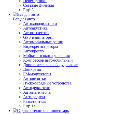
Переходники
Сетевые фильтры
Ещё 8
Всё для авто
Автохолодильники
Автоакустика
Автопылесосы
GPS-навигаторы
Автомобильные рации
Видеорегистраторы
Автокресло
Мойки высокого давления
Компрессор автомобильный
Дополнительное оборудование
Домкраты
FM-модуляторы
Автовизитки
Пуско-зарядные устройства
Автодержатели
Автомагнитолы
Антирадары
Разветвитель
Ещё 14