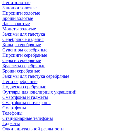
Цепи золотые
Запонки золотые
Пирсинги золотые
Броши золотые
Часы золотые
Монеты золотые
Зажимы для галстука
Серебряные изделия
Кольца серебряные
Сувениры серебряные
Пирсинги серебряные
Серьги серебряные
Браслеты серебряные
Броши серебряные
Зажимы для галстука серебряные
Цепи серебряные
Подвески серебряные
Футляры для ювелирных украшений
Смартфоны и гаджеты
Смартфоны и телефоны
Смартфоны
Телефоны
Стационарные телефоны
Гаджеты
Очки виртуальной реальности