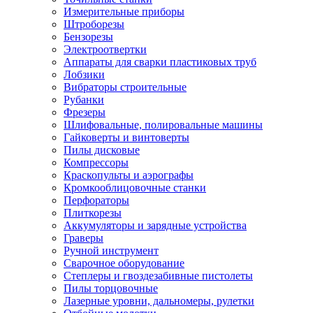
Измерительные приборы
Штроборезы
Бензорезы
Электроотвертки
Аппараты для сварки пластиковых труб
Лобзики
Вибраторы строительные
Рубанки
Фрезеры
Шлифовальные, полировальные машины
Гайковерты и винтоверты
Пилы дисковые
Компрессоры
Краскопульты и аэрографы
Кромкооблицовочные станки
Перфораторы
Плиткорезы
Аккумуляторы и зарядные устройства
Граверы
Ручной инструмент
Сварочное оборудование
Степлеры и гвоздезабивные пистолеты
Пилы торцовочные
Лазерные уровни, дальномеры, рулетки