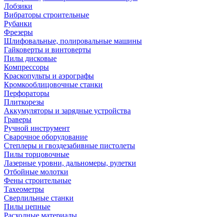
Лобзики
Вибраторы строительные
Рубанки
Фрезеры
Шлифовальные, полировальные машины
Гайковерты и винтоверты
Пилы дисковые
Компрессоры
Краскопульты и аэрографы
Кромкооблицовочные станки
Перфораторы
Плиткорезы
Аккумуляторы и зарядные устройства
Граверы
Ручной инструмент
Сварочное оборудование
Степлеры и гвоздезабивные пистолеты
Пилы торцовочные
Лазерные уровни, дальномеры, рулетки
Отбойные молотки
Фены строительные
Тахеометры
Сверлильные станки
Пилы цепные
Расходные материалы