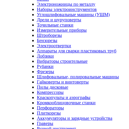
Электроножницы по металлу
Наборы электроинструментов
Углошлифовальные машины (УШМ)
Дрели и шуруповерты
Точильные станки
Измерительные приборы
Штроборезы
Бензорезы
Электроотвертки
Аппараты для сварки пластиковых труб
Лобзики
Вибраторы строительные
Рубанки
Фрезеры
Шлифовальные, полировальные машины
Гайковерты и винтоверты
Пилы дисковые
Компрессоры
Краскопульты и аэрографы
Кромкооблицовочные станки
Перфораторы
Плиткорезы
Аккумуляторы и зарядные устройства
Граверы
Ручной инструмент