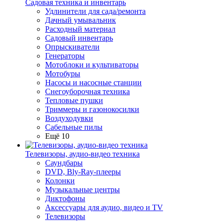
Садовая техника и инвентарь
Удлинители для сада/ремонта
Дачный умывальник
Расходный материал
Садовый инвентарь
Опрыскиватели
Генераторы
Мотоблоки и культиваторы
Мотобуры
Насосы и насосные станции
Снегоуборочная техника
Тепловые пушки
Триммеры и газонокосилки
Воздуходувки
Сабельные пилы
Ещё 10
Телевизоры, аудио-видео техника
Саундбары
DVD, Bly-Ray-плееры
Колонки
Музыкальные центры
Диктофоны
Аксессуары для аудио, видео и TV
Телевизоры