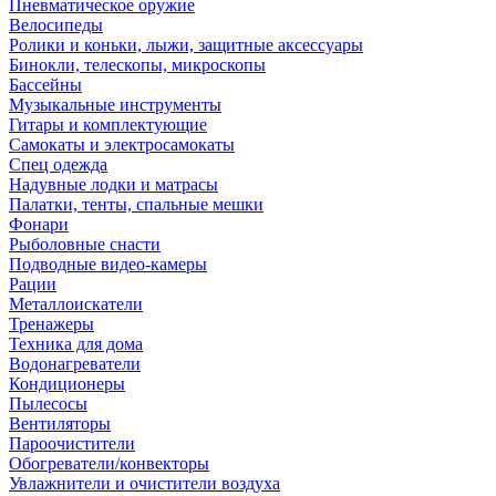
Пневматическое оружие
Велосипеды
Ролики и коньки, лыжи, защитные аксессуары
Бинокли, телескопы, микроскопы
Бассейны
Музыкальные инструменты
Гитары и комплектующие
Самокаты и электросамокаты
Спец одежда
Надувные лодки и матрасы
Палатки, тенты, спальные мешки
Фонари
Рыболовные снасти
Подводные видео-камеры
Рации
Металлоискатели
Тренажеры
Техника для дома
Водонагреватели
Кондиционеры
Пылесосы
Вентиляторы
Пароочистители
Обогреватели/конвекторы
Увлажнители и очистители воздуха