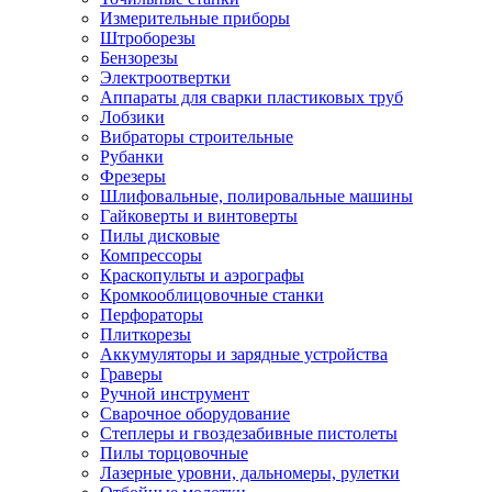
Измерительные приборы
Штроборезы
Бензорезы
Электроотвертки
Аппараты для сварки пластиковых труб
Лобзики
Вибраторы строительные
Рубанки
Фрезеры
Шлифовальные, полировальные машины
Гайковерты и винтоверты
Пилы дисковые
Компрессоры
Краскопульты и аэрографы
Кромкооблицовочные станки
Перфораторы
Плиткорезы
Аккумуляторы и зарядные устройства
Граверы
Ручной инструмент
Сварочное оборудование
Степлеры и гвоздезабивные пистолеты
Пилы торцовочные
Лазерные уровни, дальномеры, рулетки