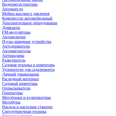
Видеорегистраторы
Автокресло
Мойки высокого давления
Компрессор автомобильный
Дополнительное оборудование
Домкраты
FM-модуляторы
Автовизитки
Пуско-зарядные устройства
Автодержатели
Автомагнитолы
Антирадары
Разветвитель
Садовая техника и инвентарь
Удлинители для сада/ремонта
Дачный умывальник
Расходный материал
Садовый инвентарь
Опрыскиватели
Генераторы
Мотоблоки и культиваторы
Мотобуры
Насосы и насосные станции
Снегоуборочная техника