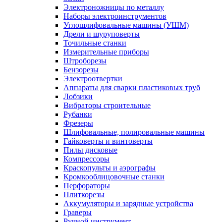
Электроножницы по металлу
Наборы электроинструментов
Углошлифовальные машины (УШМ)
Дрели и шуруповерты
Точильные станки
Измерительные приборы
Штроборезы
Бензорезы
Электроотвертки
Аппараты для сварки пластиковых труб
Лобзики
Вибраторы строительные
Рубанки
Фрезеры
Шлифовальные, полировальные машины
Гайковерты и винтоверты
Пилы дисковые
Компрессоры
Краскопульты и аэрографы
Кромкооблицовочные станки
Перфораторы
Плиткорезы
Аккумуляторы и зарядные устройства
Граверы
Ручной инструмент