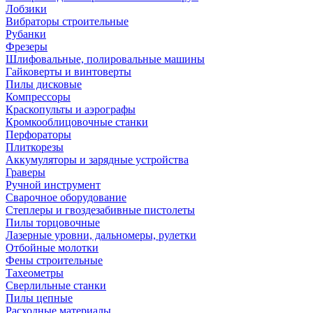
Лобзики
Вибраторы строительные
Рубанки
Фрезеры
Шлифовальные, полировальные машины
Гайковерты и винтоверты
Пилы дисковые
Компрессоры
Краскопульты и аэрографы
Кромкооблицовочные станки
Перфораторы
Плиткорезы
Аккумуляторы и зарядные устройства
Граверы
Ручной инструмент
Сварочное оборудование
Степлеры и гвоздезабивные пистолеты
Пилы торцовочные
Лазерные уровни, дальномеры, рулетки
Отбойные молотки
Фены строительные
Тахеометры
Сверлильные станки
Пилы цепные
Расходные материалы