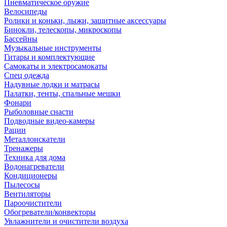
Пневматическое оружие
Велосипеды
Ролики и коньки, лыжи, защитные аксессуары
Бинокли, телескопы, микроскопы
Бассейны
Музыкальные инструменты
Гитары и комплектующие
Самокаты и электросамокаты
Спец одежда
Надувные лодки и матрасы
Палатки, тенты, спальные мешки
Фонари
Рыболовные снасти
Подводные видео-камеры
Рации
Металлоискатели
Тренажеры
Техника для дома
Водонагреватели
Кондиционеры
Пылесосы
Вентиляторы
Пароочистители
Обогреватели/конвекторы
Увлажнители и очистители воздуха