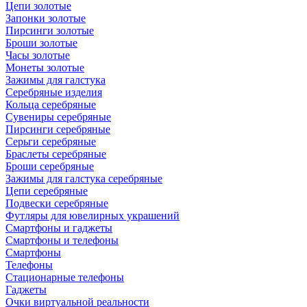
Цепи золотые
Запонки золотые
Пирсинги золотые
Броши золотые
Часы золотые
Монеты золотые
Зажимы для галстука
Серебряные изделия
Кольца серебряные
Сувениры серебряные
Пирсинги серебряные
Серьги серебряные
Браслеты серебряные
Броши серебряные
Зажимы для галстука серебряные
Цепи серебряные
Подвески серебряные
Футляры для ювелирных украшений
Смартфоны и гаджеты
Смартфоны и телефоны
Смартфоны
Телефоны
Стационарные телефоны
Гаджеты
Очки виртуальной реальности