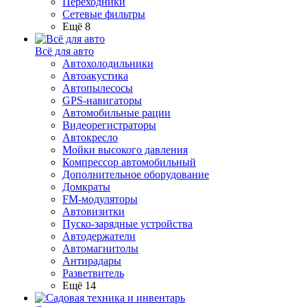
Переходники
Сетевые фильтры
Ещё 8
Всё для авто
Автохолодильники
Автоакустика
Автопылесосы
GPS-навигаторы
Автомобильные рации
Видеорегистраторы
Автокресло
Мойки высокого давления
Компрессор автомобильный
Дополнительное оборудование
Домкраты
FM-модуляторы
Автовизитки
Пуско-зарядные устройства
Автодержатели
Автомагнитолы
Антирадары
Разветвитель
Ещё 14