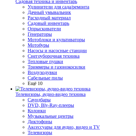
Садовая техника и инвентарь
Удлинители для сада/ремонта
Дачный умывальник
Расходный материал
Садовый инвентарь
Опрыскиватели
Генераторы
Мотоблоки и культиваторы
Мотобуры
Насосы и насосные станции
Снегоуборочная техника
Тепловые пушки
Триммеры и газонокосилки
Воздуходувки
Сабельные пилы
Ещё 10
Телевизоры, аудио-видео техника
Саундбары
DVD, Bly-Ray-плееры
Колонки
Музыкальные центры
Диктофоны
Аксессуары для аудио, видео и TV
Телевизоры