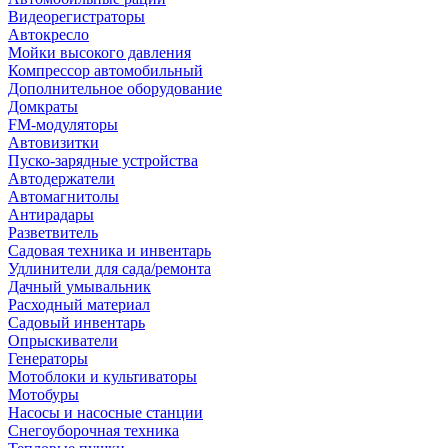
Видеорегистраторы
Автокресло
Мойки высокого давления
Компрессор автомобильный
Дополнительное оборудование
Домкраты
FM-модуляторы
Автовизитки
Пуско-зарядные устройства
Автодержатели
Автомагнитолы
Антирадары
Разветвитель
Садовая техника и инвентарь
Удлинители для сада/ремонта
Дачный умывальник
Расходный материал
Садовый инвентарь
Опрыскиватели
Генераторы
Мотоблоки и культиваторы
Мотобуры
Насосы и насосные станции
Снегоуборочная техника