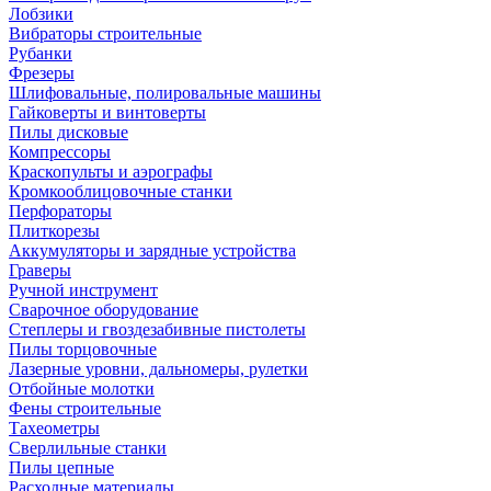
Лобзики
Вибраторы строительные
Рубанки
Фрезеры
Шлифовальные, полировальные машины
Гайковерты и винтоверты
Пилы дисковые
Компрессоры
Краскопульты и аэрографы
Кромкооблицовочные станки
Перфораторы
Плиткорезы
Аккумуляторы и зарядные устройства
Граверы
Ручной инструмент
Сварочное оборудование
Степлеры и гвоздезабивные пистолеты
Пилы торцовочные
Лазерные уровни, дальномеры, рулетки
Отбойные молотки
Фены строительные
Тахеометры
Сверлильные станки
Пилы цепные
Расходные материалы