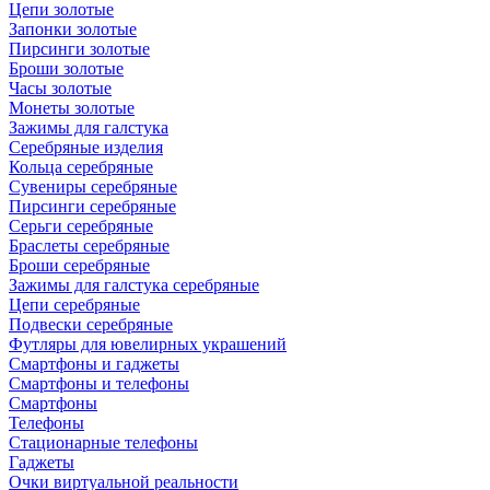
Цепи золотые
Запонки золотые
Пирсинги золотые
Броши золотые
Часы золотые
Монеты золотые
Зажимы для галстука
Серебряные изделия
Кольца серебряные
Сувениры серебряные
Пирсинги серебряные
Серьги серебряные
Браслеты серебряные
Броши серебряные
Зажимы для галстука серебряные
Цепи серебряные
Подвески серебряные
Футляры для ювелирных украшений
Смартфоны и гаджеты
Смартфоны и телефоны
Смартфоны
Телефоны
Стационарные телефоны
Гаджеты
Очки виртуальной реальности