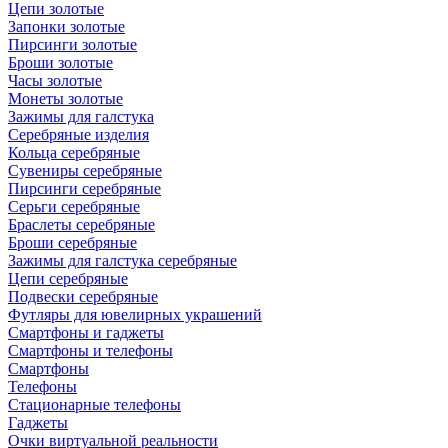
Цепи золотые
Запонки золотые
Пирсинги золотые
Броши золотые
Часы золотые
Монеты золотые
Зажимы для галстука
Серебряные изделия
Кольца серебряные
Сувениры серебряные
Пирсинги серебряные
Серьги серебряные
Браслеты серебряные
Броши серебряные
Зажимы для галстука серебряные
Цепи серебряные
Подвески серебряные
Футляры для ювелирных украшений
Смартфоны и гаджеты
Смартфоны и телефоны
Смартфоны
Телефоны
Стационарные телефоны
Гаджеты
Очки виртуальной реальности