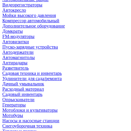
Видеорегистраторы
Автокресло
Мойки высокого давления
Компрессор автомобильный
Дополнительное оборудование
Домкраты
FM-модуляторы
Автовизитки
Пуско-зарядные устройства
Автодержатели
Автомагнитолы
Антирадары
Разветвитель
Садовая техника и инвентарь
Удлинители для сада/ремонта
Дачный умывальник
Расходный материал
Садовый инвентарь
Опрыскиватели
Генераторы
Мотоблоки и культиваторы
Мотобуры
Насосы и насосные станции
Снегоуборочная техника