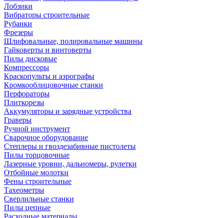
Лобзики
Вибраторы строительные
Рубанки
Фрезеры
Шлифовальные, полировальные машины
Гайковерты и винтоверты
Пилы дисковые
Компрессоры
Краскопульты и аэрографы
Кромкооблицовочные станки
Перфораторы
Плиткорезы
Аккумуляторы и зарядные устройства
Граверы
Ручной инструмент
Сварочное оборудование
Степлеры и гвоздезабивные пистолеты
Пилы торцовочные
Лазерные уровни, дальномеры, рулетки
Отбойные молотки
Фены строительные
Тахеометры
Сверлильные станки
Пилы цепные
Расходные материалы