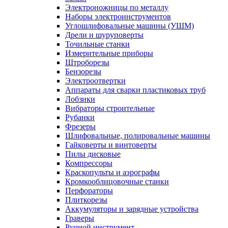
Электроножницы по металлу
Наборы электроинструментов
Углошлифовальные машины (УШМ)
Дрели и шуруповерты
Точильные станки
Измерительные приборы
Штроборезы
Бензорезы
Электроотвертки
Аппараты для сварки пластиковых труб
Лобзики
Вибраторы строительные
Рубанки
Фрезеры
Шлифовальные, полировальные машины
Гайковерты и винтоверты
Пилы дисковые
Компрессоры
Краскопульты и аэрографы
Кромкооблицовочные станки
Перфораторы
Плиткорезы
Аккумуляторы и зарядные устройства
Граверы
Ручной инструмент