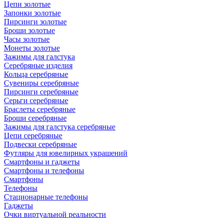
Цепи золотые
Запонки золотые
Пирсинги золотые
Броши золотые
Часы золотые
Монеты золотые
Зажимы для галстука
Серебряные изделия
Кольца серебряные
Сувениры серебряные
Пирсинги серебряные
Серьги серебряные
Браслеты серебряные
Броши серебряные
Зажимы для галстука серебряные
Цепи серебряные
Подвески серебряные
Футляры для ювелирных украшений
Смартфоны и гаджеты
Смартфоны и телефоны
Смартфоны
Телефоны
Стационарные телефоны
Гаджеты
Очки виртуальной реальности