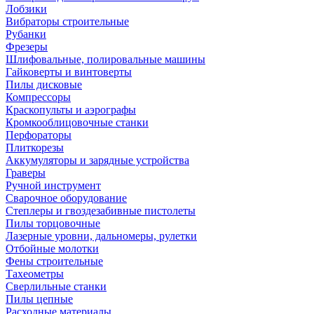
Лобзики
Вибраторы строительные
Рубанки
Фрезеры
Шлифовальные, полировальные машины
Гайковерты и винтоверты
Пилы дисковые
Компрессоры
Краскопульты и аэрографы
Кромкооблицовочные станки
Перфораторы
Плиткорезы
Аккумуляторы и зарядные устройства
Граверы
Ручной инструмент
Сварочное оборудование
Степлеры и гвоздезабивные пистолеты
Пилы торцовочные
Лазерные уровни, дальномеры, рулетки
Отбойные молотки
Фены строительные
Тахеометры
Сверлильные станки
Пилы цепные
Расходные материалы