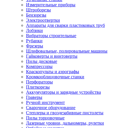
Измерительные приборы
Штроборезы
Бензорезы
Электроотвертки
Аппараты для сварки пластиковых труб
Лобзики
Вибраторы строительные
Рубанки
Фрезеры
Шлифовальные, полировальные машины
Гайковерты и винтоверты
Пилы дисковые
Компрессоры
Краскопульты и аэрографы
Кромкооблицовочные станки
Перфораторы
Плиткорезы
Аккумуляторы и зарядные устройства
Граверы
Ручной инструмент
Сварочное оборудование
Степлеры и гвоздезабивные пистолеты
Пилы торцовочные
Лазерные уровни, дальномеры, рулетки