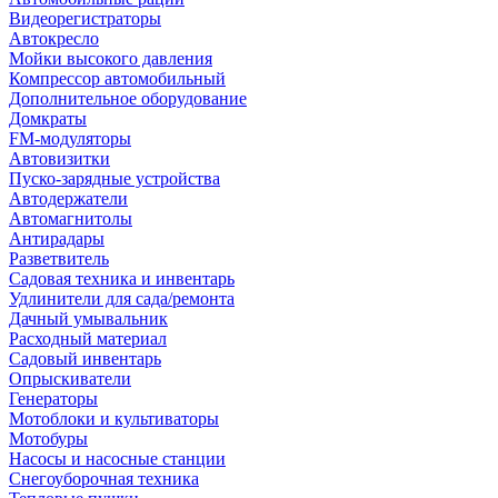
Видеорегистраторы
Автокресло
Мойки высокого давления
Компрессор автомобильный
Дополнительное оборудование
Домкраты
FM-модуляторы
Автовизитки
Пуско-зарядные устройства
Автодержатели
Автомагнитолы
Антирадары
Разветвитель
Садовая техника и инвентарь
Удлинители для сада/ремонта
Дачный умывальник
Расходный материал
Садовый инвентарь
Опрыскиватели
Генераторы
Мотоблоки и культиваторы
Мотобуры
Насосы и насосные станции
Снегоуборочная техника