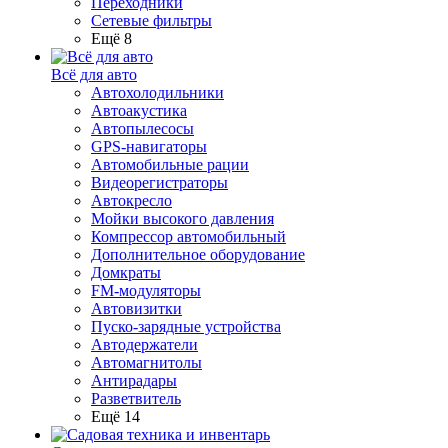
Переходники
Сетевые фильтры
Ещё 8
Всё для авто
Автохолодильники
Автоакустика
Автопылесосы
GPS-навигаторы
Автомобильные рации
Видеорегистраторы
Автокресло
Мойки высокого давления
Компрессор автомобильный
Дополнительное оборудование
Домкраты
FM-модуляторы
Автовизитки
Пуско-зарядные устройства
Автодержатели
Автомагнитолы
Антирадары
Разветвитель
Ещё 14