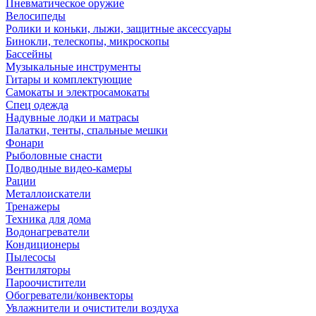
Пневматическое оружие
Велосипеды
Ролики и коньки, лыжи, защитные аксессуары
Бинокли, телескопы, микроскопы
Бассейны
Музыкальные инструменты
Гитары и комплектующие
Самокаты и электросамокаты
Спец одежда
Надувные лодки и матрасы
Палатки, тенты, спальные мешки
Фонари
Рыболовные снасти
Подводные видео-камеры
Рации
Металлоискатели
Тренажеры
Техника для дома
Водонагреватели
Кондиционеры
Пылесосы
Вентиляторы
Пароочистители
Обогреватели/конвекторы
Увлажнители и очистители воздуха