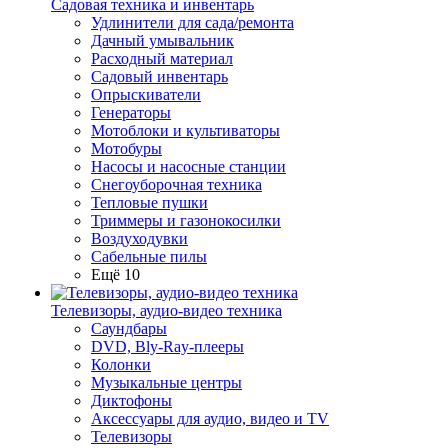
Садовая техника и инвентарь
Удлинители для сада/ремонта
Дачный умывальник
Расходный материал
Садовый инвентарь
Опрыскиватели
Генераторы
Мотоблоки и культиваторы
Мотобуры
Насосы и насосные станции
Снегоуборочная техника
Тепловые пушки
Триммеры и газонокосилки
Воздуходувки
Сабельные пилы
Ещё 10
Телевизоры, аудио-видео техника
Саундбары
DVD, Bly-Ray-плееры
Колонки
Музыкальные центры
Диктофоны
Аксессуары для аудио, видео и TV
Телевизоры