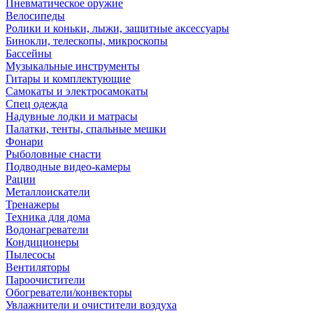
Пневматическое оружие
Велосипеды
Ролики и коньки, лыжи, защитные аксессуары
Бинокли, телескопы, микроскопы
Бассейны
Музыкальные инструменты
Гитары и комплектующие
Самокаты и электросамокаты
Спец одежда
Надувные лодки и матрасы
Палатки, тенты, спальные мешки
Фонари
Рыболовные снасти
Подводные видео-камеры
Рации
Металлоискатели
Тренажеры
Техника для дома
Водонагреватели
Кондиционеры
Пылесосы
Вентиляторы
Пароочистители
Обогреватели/конвекторы
Увлажнители и очистители воздуха