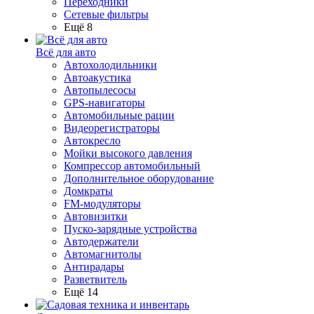
Переходники
Сетевые фильтры
Ещё 8
Всё для авто
Автохолодильники
Автоакустика
Автопылесосы
GPS-навигаторы
Автомобильные рации
Видеорегистраторы
Автокресло
Мойки высокого давления
Компрессор автомобильный
Дополнительное оборудование
Домкраты
FM-модуляторы
Автовизитки
Пуско-зарядные устройства
Автодержатели
Автомагнитолы
Антирадары
Разветвитель
Ещё 14