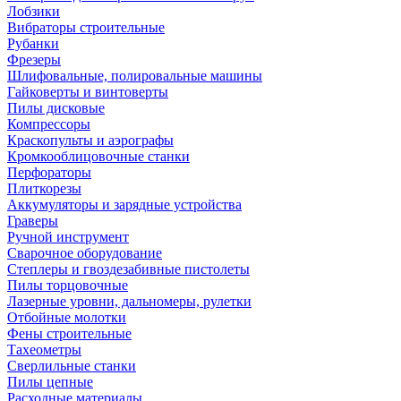
Лобзики
Вибраторы строительные
Рубанки
Фрезеры
Шлифовальные, полировальные машины
Гайковерты и винтоверты
Пилы дисковые
Компрессоры
Краскопульты и аэрографы
Кромкооблицовочные станки
Перфораторы
Плиткорезы
Аккумуляторы и зарядные устройства
Граверы
Ручной инструмент
Сварочное оборудование
Степлеры и гвоздезабивные пистолеты
Пилы торцовочные
Лазерные уровни, дальномеры, рулетки
Отбойные молотки
Фены строительные
Тахеометры
Сверлильные станки
Пилы цепные
Расходные материалы