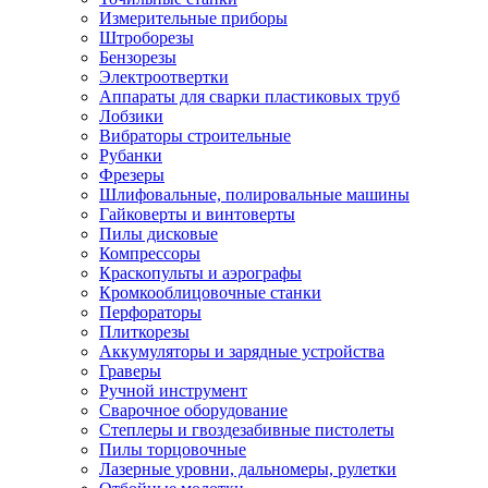
Измерительные приборы
Штроборезы
Бензорезы
Электроотвертки
Аппараты для сварки пластиковых труб
Лобзики
Вибраторы строительные
Рубанки
Фрезеры
Шлифовальные, полировальные машины
Гайковерты и винтоверты
Пилы дисковые
Компрессоры
Краскопульты и аэрографы
Кромкооблицовочные станки
Перфораторы
Плиткорезы
Аккумуляторы и зарядные устройства
Граверы
Ручной инструмент
Сварочное оборудование
Степлеры и гвоздезабивные пистолеты
Пилы торцовочные
Лазерные уровни, дальномеры, рулетки