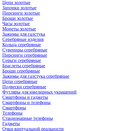
Цепи золотые
Запонки золотые
Пирсинги золотые
Броши золотые
Часы золотые
Монеты золотые
Зажимы для галстука
Серебряные изделия
Кольца серебряные
Сувениры серебряные
Пирсинги серебряные
Серьги серебряные
Браслеты серебряные
Броши серебряные
Зажимы для галстука серебряные
Цепи серебряные
Подвески серебряные
Футляры для ювелирных украшений
Смартфоны и гаджеты
Смартфоны и телефоны
Смартфоны
Телефоны
Стационарные телефоны
Гаджеты
Очки виртуальной реальности