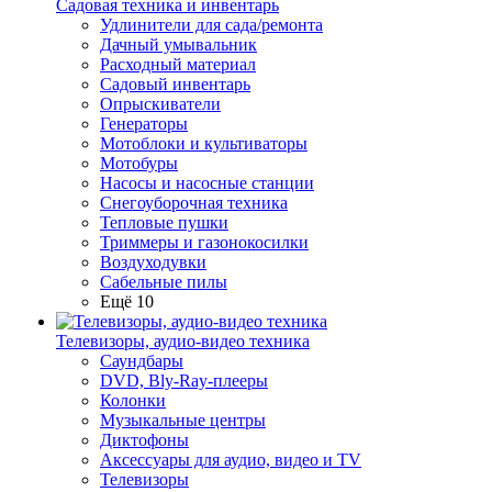
Садовая техника и инвентарь
Удлинители для сада/ремонта
Дачный умывальник
Расходный материал
Садовый инвентарь
Опрыскиватели
Генераторы
Мотоблоки и культиваторы
Мотобуры
Насосы и насосные станции
Снегоуборочная техника
Тепловые пушки
Триммеры и газонокосилки
Воздуходувки
Сабельные пилы
Ещё 10
Телевизоры, аудио-видео техника
Саундбары
DVD, Bly-Ray-плееры
Колонки
Музыкальные центры
Диктофоны
Аксессуары для аудио, видео и TV
Телевизоры