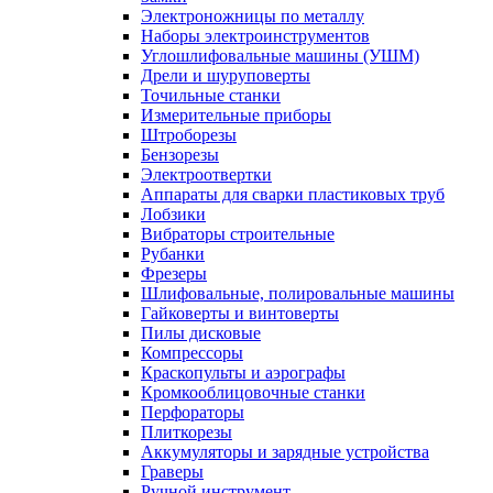
Электроножницы по металлу
Наборы электроинструментов
Углошлифовальные машины (УШМ)
Дрели и шуруповерты
Точильные станки
Измерительные приборы
Штроборезы
Бензорезы
Электроотвертки
Аппараты для сварки пластиковых труб
Лобзики
Вибраторы строительные
Рубанки
Фрезеры
Шлифовальные, полировальные машины
Гайковерты и винтоверты
Пилы дисковые
Компрессоры
Краскопульты и аэрографы
Кромкооблицовочные станки
Перфораторы
Плиткорезы
Аккумуляторы и зарядные устройства
Граверы
Ручной инструмент