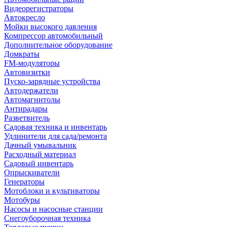
Видеорегистраторы
Автокресло
Мойки высокого давления
Компрессор автомобильный
Дополнительное оборудование
Домкраты
FM-модуляторы
Автовизитки
Пуско-зарядные устройства
Автодержатели
Автомагнитолы
Антирадары
Разветвитель
Садовая техника и инвентарь
Удлинители для сада/ремонта
Дачный умывальник
Расходный материал
Садовый инвентарь
Опрыскиватели
Генераторы
Мотоблоки и культиваторы
Мотобуры
Насосы и насосные станции
Снегоуборочная техника