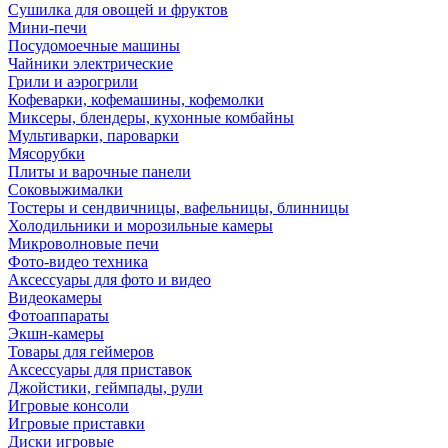
Сушилка для овощей и фруктов
Мини-печи
Посудомоечные машины
Чайники электрические
Грили и аэрогрили
Кофеварки, кофемашины, кофемолки
Миксеры, блендеры, кухонные комбайны
Мультиварки, пароварки
Мясорубки
Плиты и варочные панели
Соковыжималки
Тостеры и сендвичницы, вафельницы, блинницы
Холодильники и морозильные камеры
Микроволновые печи
Фото-видео техника
Аксессуары для фото и видео
Видеокамеры
Фотоаппараты
Экшн-камеры
Товары для геймеров
Аксессуары для приставок
Джойстики, геймпады, рули
Игровые консоли
Игровые приставки
Диски игровые