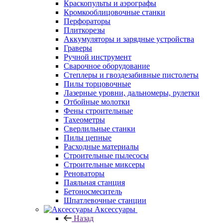
Краскопульты и аэрографы
Кромкооблицовочные станки
Перфораторы
Плиткорезы
Аккумуляторы и зарядные устройства
Граверы
Ручной инструмент
Сварочное оборудование
Степлеры и гвоздезабивные пистолеты
Пилы торцовочные
Лазерные уровни, дальномеры, рулетки
Отбойные молотки
Фены строительные
Тахеометры
Сверлильные станки
Пилы цепные
Расходные материалы
Строительные пылесосы
Строительные миксеры
Реноваторы
Паяльная станция
Бетоносмеситель
Шпатлевочные станции
Аксессуары
Назад