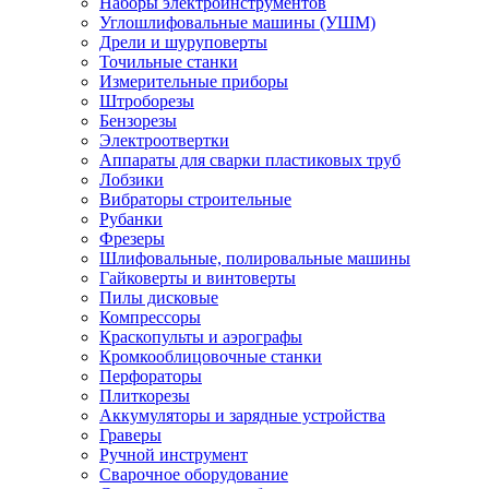
Наборы электроинструментов
Углошлифовальные машины (УШМ)
Дрели и шуруповерты
Точильные станки
Измерительные приборы
Штроборезы
Бензорезы
Электроотвертки
Аппараты для сварки пластиковых труб
Лобзики
Вибраторы строительные
Рубанки
Фрезеры
Шлифовальные, полировальные машины
Гайковерты и винтоверты
Пилы дисковые
Компрессоры
Краскопульты и аэрографы
Кромкооблицовочные станки
Перфораторы
Плиткорезы
Аккумуляторы и зарядные устройства
Граверы
Ручной инструмент
Сварочное оборудование