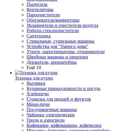
Пылесосы
Вентиляторы
Пароочистители
Обогреватели/конвекторы
Увлажнители и очистители воздуха
Роботы стеклоочистители
Сантехника
Стиральные, сушильные машины
Устройства для "Умного дома"
Утюги, парогенераторы, отпариватели
Швейные машины и оверлоки
Держатели, кронштейны
Ещё 10
Техника для кухни
Вытяжки
Кухонные принадлежности и посуда
Хлебопечи
Сушилка для овощей и фруктов
Мини-печи
Посудомоечные машины
Чайники электрические
Грили и аэрогрили
Кофеварки, кофемашины, кофемолки
Миксеры, блендеры, кухонные комбайны