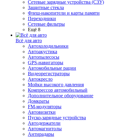
Сетевые зарядные устройства (СЗУ)
Защитные стекла
Флеш-накопители и карты памяти
Переходники
Сетевые фильтры
Ещё 8
Всё для авто
Автохолодильники
Автоакустика
Автопылесосы
GPS-навигаторы
Автомобильные рации
Видеорегистраторы
Автокресло
Мойки высокого давления
Компрессор автомобильный
Дополнительное оборудование
Домкраты
FM-модуляторы
Автовизитки
Пуско-зарядные устройства
Автодержатели
Автомагнитолы
Антирадары