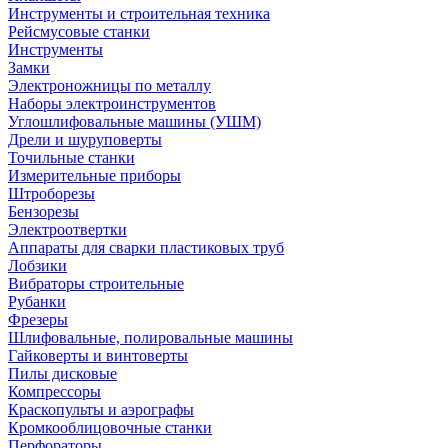
Инструменты и строительная техника
Рейсмусовые станки
Инструменты
Замки
Электроножницы по металлу
Наборы электроинструментов
Углошлифовальные машины (УШМ)
Дрели и шуруповерты
Точильные станки
Измерительные приборы
Штроборезы
Бензорезы
Электроотвертки
Аппараты для сварки пластиковых труб
Лобзики
Вибраторы строительные
Рубанки
Фрезеры
Шлифовальные, полировальные машины
Гайковерты и винтоверты
Пилы дисковые
Компрессоры
Краскопульты и аэрографы
Кромкооблицовочные станки
Перфораторы