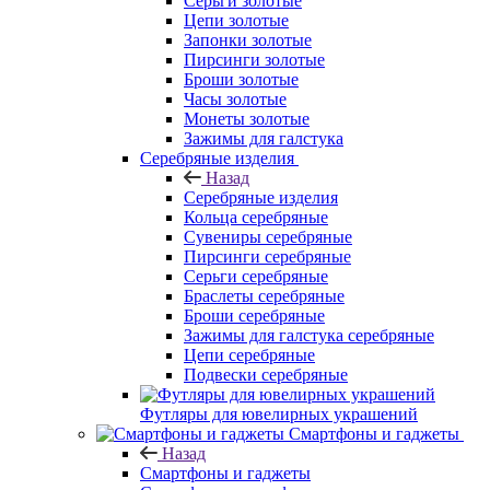
Серьги золотые
Цепи золотые
Запонки золотые
Пирсинги золотые
Броши золотые
Часы золотые
Монеты золотые
Зажимы для галстука
Серебряные изделия
Назад
Серебряные изделия
Кольца серебряные
Сувениры серебряные
Пирсинги серебряные
Серьги серебряные
Браслеты серебряные
Броши серебряные
Зажимы для галстука серебряные
Цепи серебряные
Подвески серебряные
Футляры для ювелирных украшений
Смартфоны и гаджеты
Назад
Смартфоны и гаджеты