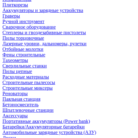
Плиткорезы
Аккумуляторы и зарядные устройства
Граверы
Ручной инструмент
Сварочное оборудование
Степлеры и гвоздезабивные пистолеты
Пилы торцовочные
Лазерные уровни, дальномеры, рулетки
Отбойные молотки
Фены строительные
Тахеометры
Сверлильные станки
Пилы цепные
Расходные материалы
Строительные пылесосы
Строительные миксеры
Реноваторы
Паяльная станция
Бетоносмеситель
Шпатлевочные станции
Аксессуары
Портативные аккумуляторы (Power bank)
Батарейки/Аккумуляторные батарейки
Автомобильные зарядные устройства (АЗУ)
Диски