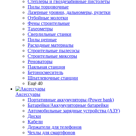
Степлеры и гвоздезабивные пистолеты
Пилы торцовочные
Лазерные уровни, дальномеры, рулетки
Отбойные молотки
Фены строительные
Тахеометры
Сверлильные станки
Пилы цепные
Расходные материалы
Строительные пылесосы
Строительные миксеры
Реноваторы
Паяльная станция
Бетоносмеситель
Шпатлевочные станции
Ещё 40
Аксессуары
Портативные аккумуляторы (Power bank)
Батарейки/Аккумуляторные батарейки
Автомобильные зарядные устройства (АЗУ)
Диски
Кабели
Держатели для телефонов
Чехлы для смартфонов