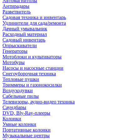
Автомагнитолы
Антирадары
Разветвитель
Садовая техника и инвентарь
Удлинители для сада/ремонта
Дачный умывальник
Расходный материал
Садовый инвентарь
Опрыскиватели
Генераторы
Мотоблоки и культиваторы
Мотобуры
Насосы и насосные станции
Снегоуборочная техника
Тепловые пушки
Триммеры и газонокосилки
Воздуходувки
Сабельные пилы
Телевизоры, аудио-видео техника
Саундбары
DVD, Bly-Ray-плееры
Колонки
Умные колонки
Портативные колонки
Музыкальные центры