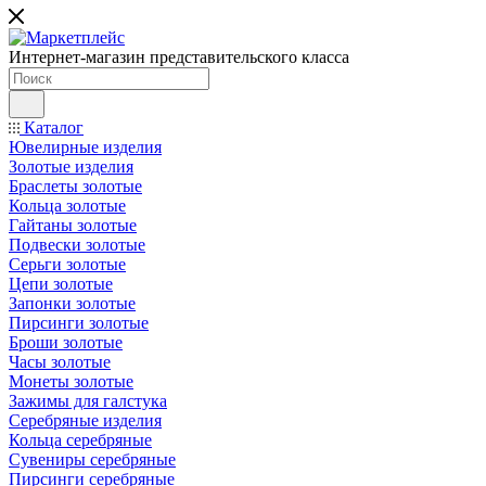
Интернет-магазин представительского класса
Каталог
Ювелирные изделия
Золотые изделия
Браслеты золотые
Кольца золотые
Гайтаны золотые
Подвески золотые
Серьги золотые
Цепи золотые
Запонки золотые
Пирсинги золотые
Броши золотые
Часы золотые
Монеты золотые
Зажимы для галстука
Серебряные изделия
Кольца серебряные
Сувениры серебряные
Пирсинги серебряные