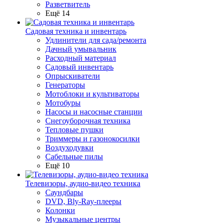
Разветвитель
Ещё 14
Садовая техника и инвентарь
Удлинители для сада/ремонта
Дачный умывальник
Расходный материал
Садовый инвентарь
Опрыскиватели
Генераторы
Мотоблоки и культиваторы
Мотобуры
Насосы и насосные станции
Снегоуборочная техника
Тепловые пушки
Триммеры и газонокосилки
Воздуходувки
Сабельные пилы
Ещё 10
Телевизоры, аудио-видео техника
Саундбары
DVD, Bly-Ray-плееры
Колонки
Музыкальные центры