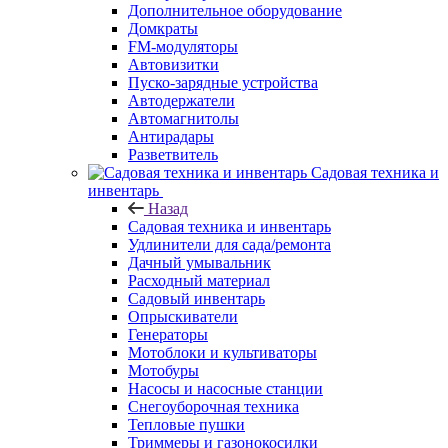
Дополнительное оборудование
Домкраты
FM-модуляторы
Автовизитки
Пуско-зарядные устройства
Автодержатели
Автомагнитолы
Антирадары
Разветвитель
Садовая техника и
инвентарь
Назад
Садовая техника и инвентарь
Удлинители для сада/ремонта
Дачный умывальник
Расходный материал
Садовый инвентарь
Опрыскиватели
Генераторы
Мотоблоки и культиваторы
Мотобуры
Насосы и насосные станции
Снегоуборочная техника
Тепловые пушки
Триммеры и газонокосилки