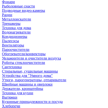
Фонари
Рыболовные снасти
Подводные видео-камеры
Рации
Металлоискатели
Тренажеры
Техника для дома
Водонагреватели
Кондиционеры
Пылесосы
Вентиляторы
Пароочистители
Обогреватели/конвекторы
Увлажнители и очистители воздуха
Роботы стеклоочистители
Сантехника
Стиральные, сушильные машины
Устройства для "Умного дома"
Утюги, парогенераторы, отпариватели
Швейные машины и оверлоки
Держатели, кронштейны
Техника для кухни
Вытяжки
Кухонные принадлежности и посуда
Хлебопечи