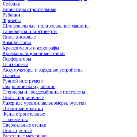
Лобзики
Вибраторы строительные
Рубанки
Фрезеры
Шлифовальные, полировальные машины
Гайковерты и винтоверты
Пилы дисковые
Компрессоры
Краскопульты и аэрографы
Кромкооблицовочные станки
Перфораторы
Плиткорезы
Аккумуляторы и зарядные устройства
Граверы
Ручной инструмент
Сварочное оборудование
Степлеры и гвоздезабивные пистолеты
Пилы торцовочные
Лазерные уровни, дальномеры, рулетки
Отбойные молотки
Фены строительные
Тахеометры
Сверлильные станки
Пилы цепные
Расходные материалы