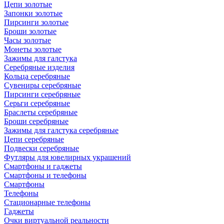
Цепи золотые
Запонки золотые
Пирсинги золотые
Броши золотые
Часы золотые
Монеты золотые
Зажимы для галстука
Серебряные изделия
Кольца серебряные
Сувениры серебряные
Пирсинги серебряные
Серьги серебряные
Браслеты серебряные
Броши серебряные
Зажимы для галстука серебряные
Цепи серебряные
Подвески серебряные
Футляры для ювелирных украшений
Смартфоны и гаджеты
Смартфоны и телефоны
Смартфоны
Телефоны
Стационарные телефоны
Гаджеты
Очки виртуальной реальности