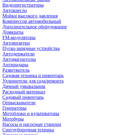
Видеорегистраторы
Автокресло
Мойки высокого давления
Компрессор автомобильный
Дополнительное оборудование
Домкраты
FM-модуляторы
Автовизитки
Пуско-зарядные устройства
Автодержатели
Автомагнитолы
Антирадары
Разветвитель
Садовая техника и инвентарь
Удлинители для сада/ремонта
Дачный умывальник
Расходный материал
Садовый инвентарь
Опрыскиватели
Генераторы
Мотоблоки и культиваторы
Мотобуры
Насосы и насосные станции
Снегоуборочная техника