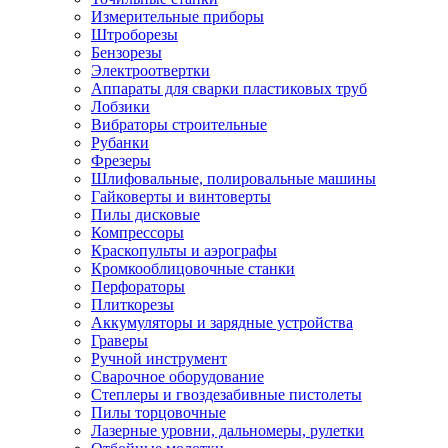
Измерительные приборы
Штроборезы
Бензорезы
Электроотвертки
Аппараты для сварки пластиковых труб
Лобзики
Вибраторы строительные
Рубанки
Фрезеры
Шлифовальные, полировальные машины
Гайковерты и винтоверты
Пилы дисковые
Компрессоры
Краскопульты и аэрографы
Кромкооблицовочные станки
Перфораторы
Плиткорезы
Аккумуляторы и зарядные устройства
Граверы
Ручной инструмент
Сварочное оборудование
Степлеры и гвоздезабивные пистолеты
Пилы торцовочные
Лазерные уровни, дальномеры, рулетки