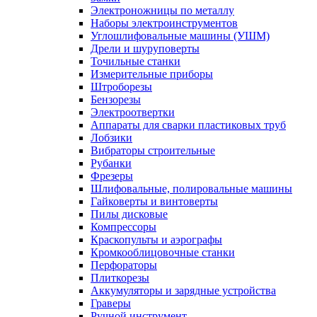
Электроножницы по металлу
Наборы электроинструментов
Углошлифовальные машины (УШМ)
Дрели и шуруповерты
Точильные станки
Измерительные приборы
Штроборезы
Бензорезы
Электроотвертки
Аппараты для сварки пластиковых труб
Лобзики
Вибраторы строительные
Рубанки
Фрезеры
Шлифовальные, полировальные машины
Гайковерты и винтоверты
Пилы дисковые
Компрессоры
Краскопульты и аэрографы
Кромкооблицовочные станки
Перфораторы
Плиткорезы
Аккумуляторы и зарядные устройства
Граверы
Ручной инструмент