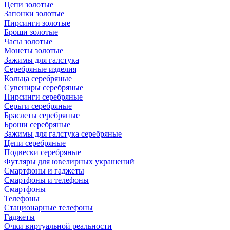
Цепи золотые
Запонки золотые
Пирсинги золотые
Броши золотые
Часы золотые
Монеты золотые
Зажимы для галстука
Серебряные изделия
Кольца серебряные
Сувениры серебряные
Пирсинги серебряные
Серьги серебряные
Браслеты серебряные
Броши серебряные
Зажимы для галстука серебряные
Цепи серебряные
Подвески серебряные
Футляры для ювелирных украшений
Смартфоны и гаджеты
Смартфоны и телефоны
Смартфоны
Телефоны
Стационарные телефоны
Гаджеты
Очки виртуальной реальности