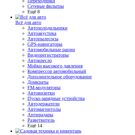
Переходники
Сетевые фильтры
Ещё 8
Всё для авто
Автохолодильники
Автоакустика
Автопылесосы
GPS-навигаторы
Автомобильные рации
Видеорегистраторы
Автокресло
Мойки высокого давления
Компрессор автомобильный
Дополнительное оборудование
Домкраты
FM-модуляторы
Автовизитки
Пуско-зарядные устройства
Автодержатели
Автомагнитолы
Антирадары
Разветвитель
Ещё 14