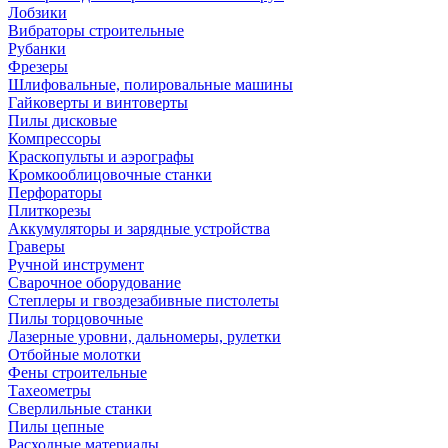
Лобзики
Вибраторы строительные
Рубанки
Фрезеры
Шлифовальные, полировальные машины
Гайковерты и винтоверты
Пилы дисковые
Компрессоры
Краскопульты и аэрографы
Кромкооблицовочные станки
Перфораторы
Плиткорезы
Аккумуляторы и зарядные устройства
Граверы
Ручной инструмент
Сварочное оборудование
Степлеры и гвоздезабивные пистолеты
Пилы торцовочные
Лазерные уровни, дальномеры, рулетки
Отбойные молотки
Фены строительные
Тахеометры
Сверлильные станки
Пилы цепные
Расходные материалы