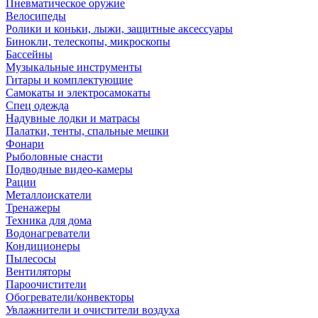
Пневматическое оружие
Велосипеды
Ролики и коньки, лыжи, защитные аксессуары
Бинокли, телескопы, микроскопы
Бассейны
Музыкальные инструменты
Гитары и комплектующие
Самокаты и электросамокаты
Спец одежда
Надувные лодки и матрасы
Палатки, тенты, спальные мешки
Фонари
Рыболовные снасти
Подводные видео-камеры
Рации
Металлоискатели
Тренажеры
Техника для дома
Водонагреватели
Кондиционеры
Пылесосы
Вентиляторы
Пароочистители
Обогреватели/конвекторы
Увлажнители и очистители воздуха