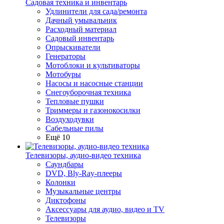
Садовая техника и инвентарь
Удлинители для сада/ремонта
Дачный умывальник
Расходный материал
Садовый инвентарь
Опрыскиватели
Генераторы
Мотоблоки и культиваторы
Мотобуры
Насосы и насосные станции
Снегоуборочная техника
Тепловые пушки
Триммеры и газонокосилки
Воздуходувки
Сабельные пилы
Ещё 10
Телевизоры, аудио-видео техника
Саундбары
DVD, Bly-Ray-плееры
Колонки
Музыкальные центры
Диктофоны
Аксессуары для аудио, видео и TV
Телевизоры