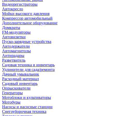
Видеорегистраторы
Автокресло
Мойки высокого давления
Компрессор автомобильный
Дополнительное оборудование
Домкраты
FM-модуляторы
Автовизитки
Пуско-зарядные устройства
Автодержатели
Автомагнитолы
Антирадары
Разветвитель
Садовая техника и инвентарь
Удлинители для сада/ремонта
Дачный умывальник
Расходный материал
Садовый инвентарь
Опрыскиватели
Генераторы
Мотоблоки и культиваторы
Мотобуры
Насосы и насосные станции
Снегоуборочная техника