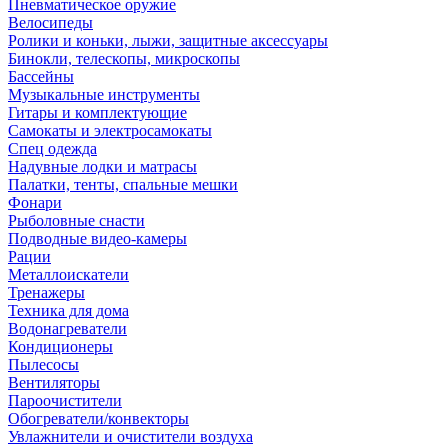
Пневматическое оружие
Велосипеды
Ролики и коньки, лыжи, защитные аксессуары
Бинокли, телескопы, микроскопы
Бассейны
Музыкальные инструменты
Гитары и комплектующие
Самокаты и электросамокаты
Спец одежда
Надувные лодки и матрасы
Палатки, тенты, спальные мешки
Фонари
Рыболовные снасти
Подводные видео-камеры
Рации
Металлоискатели
Тренажеры
Техника для дома
Водонагреватели
Кондиционеры
Пылесосы
Вентиляторы
Пароочистители
Обогреватели/конвекторы
Увлажнители и очистители воздуха