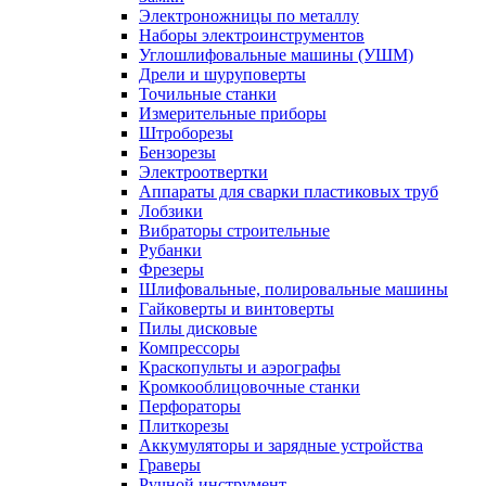
Электроножницы по металлу
Наборы электроинструментов
Углошлифовальные машины (УШМ)
Дрели и шуруповерты
Точильные станки
Измерительные приборы
Штроборезы
Бензорезы
Электроотвертки
Аппараты для сварки пластиковых труб
Лобзики
Вибраторы строительные
Рубанки
Фрезеры
Шлифовальные, полировальные машины
Гайковерты и винтоверты
Пилы дисковые
Компрессоры
Краскопульты и аэрографы
Кромкооблицовочные станки
Перфораторы
Плиткорезы
Аккумуляторы и зарядные устройства
Граверы
Ручной инструмент