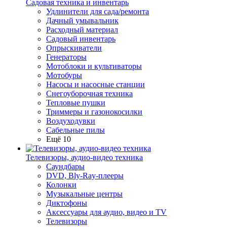
Садовая техника и инвентарь
Удлинители для сада/ремонта
Дачный умывальник
Расходный материал
Садовый инвентарь
Опрыскиватели
Генераторы
Мотоблоки и культиваторы
Мотобуры
Насосы и насосные станции
Снегоуборочная техника
Тепловые пушки
Триммеры и газонокосилки
Воздуходувки
Сабельные пилы
Ещё 10
Телевизоры, аудио-видео техника
Саундбары
DVD, Bly-Ray-плееры
Колонки
Музыкальные центры
Диктофоны
Аксессуары для аудио, видео и TV
Телевизоры