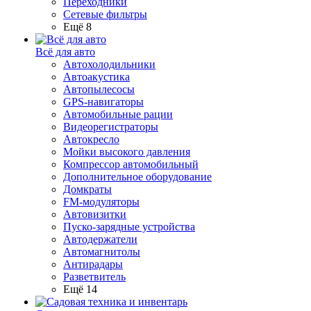
Переходники
Сетевые фильтры
Ещё 8
Всё для авто
Автохолодильники
Автоакустика
Автопылесосы
GPS-навигаторы
Автомобильные рации
Видеорегистраторы
Автокресло
Мойки высокого давления
Компрессор автомобильный
Дополнительное оборудование
Домкраты
FM-модуляторы
Автовизитки
Пуско-зарядные устройства
Автодержатели
Автомагнитолы
Антирадары
Разветвитель
Ещё 14