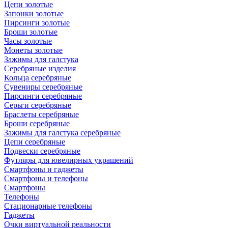
Цепи золотые
Запонки золотые
Пирсинги золотые
Броши золотые
Часы золотые
Монеты золотые
Зажимы для галстука
Серебряные изделия
Кольца серебряные
Сувениры серебряные
Пирсинги серебряные
Серьги серебряные
Браслеты серебряные
Броши серебряные
Зажимы для галстука серебряные
Цепи серебряные
Подвески серебряные
Футляры для ювелирных украшений
Смартфоны и гаджеты
Смартфоны и телефоны
Смартфоны
Телефоны
Стационарные телефоны
Гаджеты
Очки виртуальной реальности