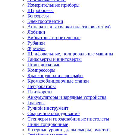
Измерительные приборы
Штроборезы
Бензорезы
Электроотвертки
Аппараты для сварки пластиковых труб
Лобзики
Вибраторы строительные
Рубанки
Фрезеры
Шлифовальные, полировальные машины
Гайковерты и винтоверты
Пилы дисковые
Компрессоры
Краскопульты и аэрографы
Кромкооблицовочные станки
Перфораторы
Плиткорезы
Аккумуляторы и зарядные устройства
Граверы
Ручной инструмент
Сварочное оборудование
Степлеры и гвоздезабивные пистолеты
Пилы торцовочные
Лазерные уровни, дальномеры, рулетки