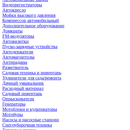
Видеорегистраторы
Автокресло
Мойки высокого давления
Компрессор автомобильный
Дополнительное оборудование
Домкраты
FM-модуляторы
Автовизитки
Пуско-зарядные устройства
Автодержатели
Автомагнитолы
Антирадары
Разветвитель
Садовая техника и инвентарь
Удлинители для сада/ремонта
Дачный умывальник
Расходный материал
Садовый инвентарь
Опрыскиватели
Генераторы
Мотоблоки и культиваторы
Мотобуры
Насосы и насосные станции
Снегоуборочная техника