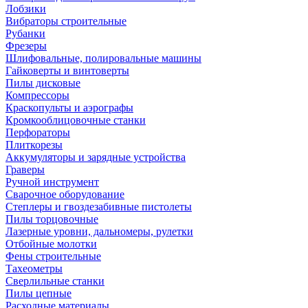
Лобзики
Вибраторы строительные
Рубанки
Фрезеры
Шлифовальные, полировальные машины
Гайковерты и винтоверты
Пилы дисковые
Компрессоры
Краскопульты и аэрографы
Кромкооблицовочные станки
Перфораторы
Плиткорезы
Аккумуляторы и зарядные устройства
Граверы
Ручной инструмент
Сварочное оборудование
Степлеры и гвоздезабивные пистолеты
Пилы торцовочные
Лазерные уровни, дальномеры, рулетки
Отбойные молотки
Фены строительные
Тахеометры
Сверлильные станки
Пилы цепные
Расходные материалы