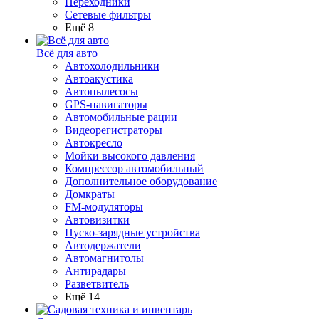
Переходники
Сетевые фильтры
Ещё 8
Всё для авто
Автохолодильники
Автоакустика
Автопылесосы
GPS-навигаторы
Автомобильные рации
Видеорегистраторы
Автокресло
Мойки высокого давления
Компрессор автомобильный
Дополнительное оборудование
Домкраты
FM-модуляторы
Автовизитки
Пуско-зарядные устройства
Автодержатели
Автомагнитолы
Антирадары
Разветвитель
Ещё 14