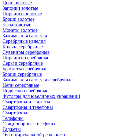
Цепи золотые
Запонки золотые
Пирсинги золотые
Броши золотые
Часы золотые
Монеты золотые
Зажимы для галстука
Серебряные изделия
Кольца серебряные
Сувениры серебряные
Пирсинги серебряные
Серьги серебряные
Браслеты серебряные
Броши серебряные
Зажимы для галстука серебряные
Цепи серебряные
Подвески серебряные
Футляры для ювелирных украшений
Смартфоны и гаджеты
Смартфоны и телефоны
Смартфоны
Телефоны
Стационарные телефоны
Гаджеты
Очки виртуальной реальности