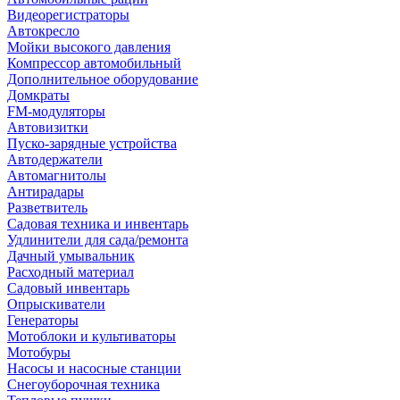
Видеорегистраторы
Автокресло
Мойки высокого давления
Компрессор автомобильный
Дополнительное оборудование
Домкраты
FM-модуляторы
Автовизитки
Пуско-зарядные устройства
Автодержатели
Автомагнитолы
Антирадары
Разветвитель
Садовая техника и инвентарь
Удлинители для сада/ремонта
Дачный умывальник
Расходный материал
Садовый инвентарь
Опрыскиватели
Генераторы
Мотоблоки и культиваторы
Мотобуры
Насосы и насосные станции
Снегоуборочная техника