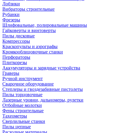
Лобзики
Вибраторы строительные
Рубанки
Фрезеры
Шлифовальные, полировальные машины
Гайковерты и винтоверты
Пилы дисковые
Компрессоры
Краскопульты и аэрографы
Кромкооблицовочные станки
Перфораторы
Плиткорезы
Аккумуляторы и зарядные устройства
Граверы
Ручной инструмент
Сварочное оборудование
Степлеры и гвоздезабивные пистолеты
Пилы торцовочные
Лазерные уровни, дальномеры, рулетки
Отбойные молотки
Фены строительные
Тахеометры
Сверлильные станки
Пилы цепные
Расходные материалы