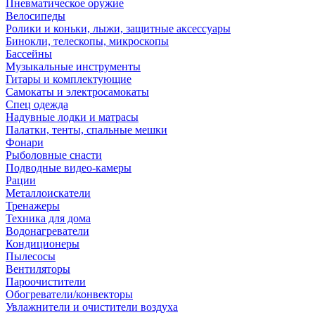
Пневматическое оружие
Велосипеды
Ролики и коньки, лыжи, защитные аксессуары
Бинокли, телескопы, микроскопы
Бассейны
Музыкальные инструменты
Гитары и комплектующие
Самокаты и электросамокаты
Спец одежда
Надувные лодки и матрасы
Палатки, тенты, спальные мешки
Фонари
Рыболовные снасти
Подводные видео-камеры
Рации
Металлоискатели
Тренажеры
Техника для дома
Водонагреватели
Кондиционеры
Пылесосы
Вентиляторы
Пароочистители
Обогреватели/конвекторы
Увлажнители и очистители воздуха