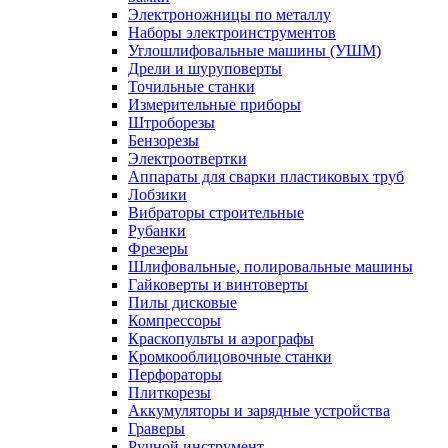
Электроножницы по металлу
Наборы электроинструментов
Углошлифовальные машины (УШМ)
Дрели и шуруповерты
Точильные станки
Измерительные приборы
Штроборезы
Бензорезы
Электроотвертки
Аппараты для сварки пластиковых труб
Лобзики
Вибраторы строительные
Рубанки
Фрезеры
Шлифовальные, полировальные машины
Гайковерты и винтоверты
Пилы дисковые
Компрессоры
Краскопульты и аэрографы
Кромкооблицовочные станки
Перфораторы
Плиткорезы
Аккумуляторы и зарядные устройства
Граверы
Ручной инструмент