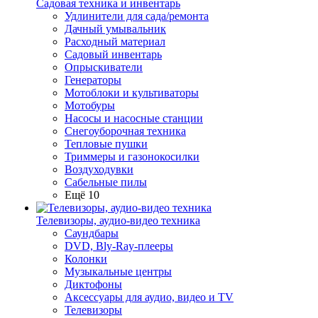
Садовая техника и инвентарь
Удлинители для сада/ремонта
Дачный умывальник
Расходный материал
Садовый инвентарь
Опрыскиватели
Генераторы
Мотоблоки и культиваторы
Мотобуры
Насосы и насосные станции
Снегоуборочная техника
Тепловые пушки
Триммеры и газонокосилки
Воздуходувки
Сабельные пилы
Ещё 10
Телевизоры, аудио-видео техника
Саундбары
DVD, Bly-Ray-плееры
Колонки
Музыкальные центры
Диктофоны
Аксессуары для аудио, видео и TV
Телевизоры