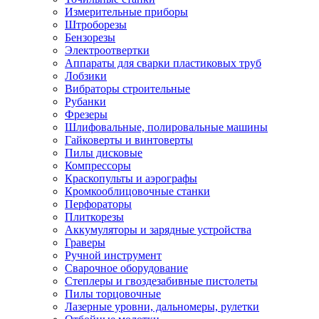
Измерительные приборы
Штроборезы
Бензорезы
Электроотвертки
Аппараты для сварки пластиковых труб
Лобзики
Вибраторы строительные
Рубанки
Фрезеры
Шлифовальные, полировальные машины
Гайковерты и винтоверты
Пилы дисковые
Компрессоры
Краскопульты и аэрографы
Кромкооблицовочные станки
Перфораторы
Плиткорезы
Аккумуляторы и зарядные устройства
Граверы
Ручной инструмент
Сварочное оборудование
Степлеры и гвоздезабивные пистолеты
Пилы торцовочные
Лазерные уровни, дальномеры, рулетки