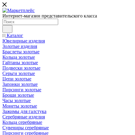
Интернет-магазин представительского класса
Каталог
Ювелирные изделия
Золотые изделия
Браслеты золотые
Кольца золотые
Гайтаны золотые
Подвески золотые
Серьги золотые
Цепи золотые
Запонки золотые
Пирсинги золотые
Броши золотые
Часы золотые
Монеты золотые
Зажимы для галстука
Серебряные изделия
Кольца серебряные
Сувениры серебряные
Пирсинги серебряные