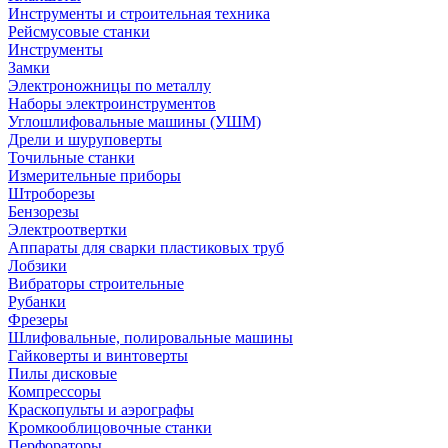
Инструменты и строительная техника
Рейсмусовые станки
Инструменты
Замки
Электроножницы по металлу
Наборы электроинструментов
Углошлифовальные машины (УШМ)
Дрели и шуруповерты
Точильные станки
Измерительные приборы
Штроборезы
Бензорезы
Электроотвертки
Аппараты для сварки пластиковых труб
Лобзики
Вибраторы строительные
Рубанки
Фрезеры
Шлифовальные, полировальные машины
Гайковерты и винтоверты
Пилы дисковые
Компрессоры
Краскопульты и аэрографы
Кромкооблицовочные станки
Перфораторы