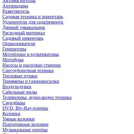
Автомагнитолы
Антирадары
Разветвитель
Садовая техника и инвентарь
Удлинители для сада/ремонта
Дачный умывальник
Расходный материал
Садовый инвентарь
Опрыскиватели
Генераторы
Мотоблоки и культиваторы
Мотобуры
Насосы и насосные станции
Снегоуборочная техника
Тепловые пушки
Триммеры и газонокосилки
Воздуходувки
Сабельные пилы
Телевизоры, аудио-видео техника
Саундбары
DVD, Bly-Ray-плееры
Колонки
Умные колонки
Портативные колонки
Музыкальные центры