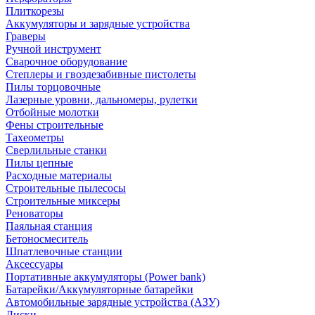
Плиткорезы
Аккумуляторы и зарядные устройства
Граверы
Ручной инструмент
Сварочное оборудование
Степлеры и гвоздезабивные пистолеты
Пилы торцовочные
Лазерные уровни, дальномеры, рулетки
Отбойные молотки
Фены строительные
Тахеометры
Сверлильные станки
Пилы цепные
Расходные материалы
Строительные пылесосы
Строительные миксеры
Реноваторы
Паяльная станция
Бетоносмеситель
Шпатлевочные станции
Аксессуары
Портативные аккумуляторы (Power bank)
Батарейки/Аккумуляторные батарейки
Автомобильные зарядные устройства (АЗУ)
Диски