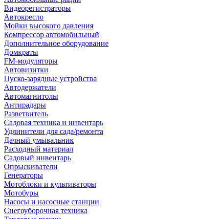
Видеорегистраторы
Автокресло
Мойки высокого давления
Компрессор автомобильный
Дополнительное оборудование
Домкраты
FM-модуляторы
Автовизитки
Пуско-зарядные устройства
Автодержатели
Автомагнитолы
Антирадары
Разветвитель
Садовая техника и инвентарь
Удлинители для сада/ремонта
Дачный умывальник
Расходный материал
Садовый инвентарь
Опрыскиватели
Генераторы
Мотоблоки и культиваторы
Мотобуры
Насосы и насосные станции
Снегоуборочная техника