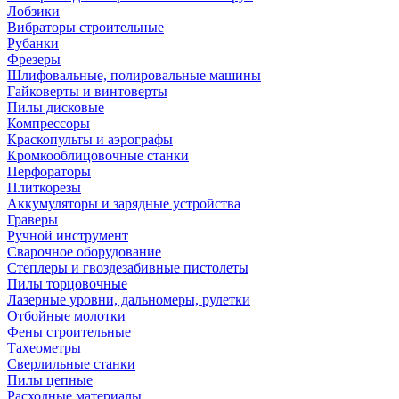
Лобзики
Вибраторы строительные
Рубанки
Фрезеры
Шлифовальные, полировальные машины
Гайковерты и винтоверты
Пилы дисковые
Компрессоры
Краскопульты и аэрографы
Кромкооблицовочные станки
Перфораторы
Плиткорезы
Аккумуляторы и зарядные устройства
Граверы
Ручной инструмент
Сварочное оборудование
Степлеры и гвоздезабивные пистолеты
Пилы торцовочные
Лазерные уровни, дальномеры, рулетки
Отбойные молотки
Фены строительные
Тахеометры
Сверлильные станки
Пилы цепные
Расходные материалы