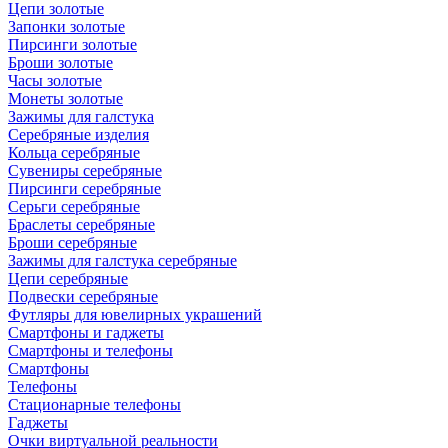
Цепи золотые
Запонки золотые
Пирсинги золотые
Броши золотые
Часы золотые
Монеты золотые
Зажимы для галстука
Серебряные изделия
Кольца серебряные
Сувениры серебряные
Пирсинги серебряные
Серьги серебряные
Браслеты серебряные
Броши серебряные
Зажимы для галстука серебряные
Цепи серебряные
Подвески серебряные
Футляры для ювелирных украшений
Смартфоны и гаджеты
Смартфоны и телефоны
Смартфоны
Телефоны
Стационарные телефоны
Гаджеты
Очки виртуальной реальности