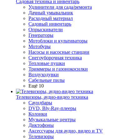
Садовая техника и инвентарь
Удлинители для сада/ремонта
Дачный умывальник
Расходный материал
Садовый инвентарь
Опрыскиватели
Генераторы
Мотоблоки и культиваторы
Мотобуры
Насосы и насосные станции
Снегоуборочная техника
Тепловые пушки
Триммеры и газонокосилки
Воздуходувки
Сабельные пилы
Ещё 10
Телевизоры, аудио-видео техника
Саундбары
DVD, Bly-Ray-плееры
Колонки
Музыкальные центры
Диктофоны
Аксессуары для аудио, видео и TV
Телевизоры