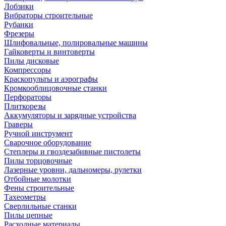
Лобзики
Вибраторы строительные
Рубанки
Фрезеры
Шлифовальные, полировальные машины
Гайковерты и винтоверты
Пилы дисковые
Компрессоры
Краскопульты и аэрографы
Кромкооблицовочные станки
Перфораторы
Плиткорезы
Аккумуляторы и зарядные устройства
Граверы
Ручной инструмент
Сварочное оборудование
Степлеры и гвоздезабивные пистолеты
Пилы торцовочные
Лазерные уровни, дальномеры, рулетки
Отбойные молотки
Фены строительные
Тахеометры
Сверлильные станки
Пилы цепные
Расходные материалы