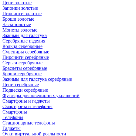
Цепи золотые
Запонки золотые
Пирсинги золотые
Броши золотые
Часы золотые
Монеты золотые
Зажимы для галстука
Серебряные изделия
Кольца серебряные
Сувениры серебряные
Пирсинги серебряные
Серьги серебряные
Браслеты серебряные
Броши серебряные
Зажимы для галстука серебряные
Цепи серебряные
Подвески серебряные
Футляры для ювелирных украшений
Смартфоны и гаджеты
Смартфоны и телефоны
Смартфоны
Телефоны
Стационарные телефоны
Гаджеты
Очки виртуальной реальности