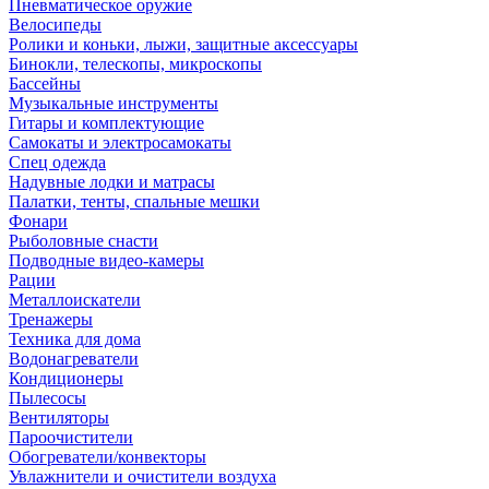
Пневматическое оружие
Велосипеды
Ролики и коньки, лыжи, защитные аксессуары
Бинокли, телескопы, микроскопы
Бассейны
Музыкальные инструменты
Гитары и комплектующие
Самокаты и электросамокаты
Спец одежда
Надувные лодки и матрасы
Палатки, тенты, спальные мешки
Фонари
Рыболовные снасти
Подводные видео-камеры
Рации
Металлоискатели
Тренажеры
Техника для дома
Водонагреватели
Кондиционеры
Пылесосы
Вентиляторы
Пароочистители
Обогреватели/конвекторы
Увлажнители и очистители воздуха