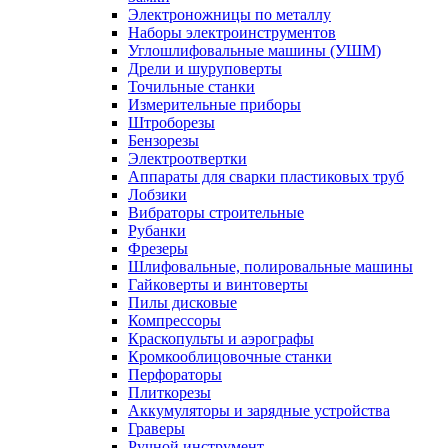
Электроножницы по металлу
Наборы электроинструментов
Углошлифовальные машины (УШМ)
Дрели и шуруповерты
Точильные станки
Измерительные приборы
Штроборезы
Бензорезы
Электроотвертки
Аппараты для сварки пластиковых труб
Лобзики
Вибраторы строительные
Рубанки
Фрезеры
Шлифовальные, полировальные машины
Гайковерты и винтоверты
Пилы дисковые
Компрессоры
Краскопульты и аэрографы
Кромкооблицовочные станки
Перфораторы
Плиткорезы
Аккумуляторы и зарядные устройства
Граверы
Ручной инструмент