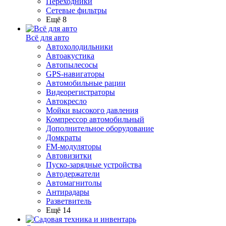
Переходники
Сетевые фильтры
Ещё 8
Всё для авто
Автохолодильники
Автоакустика
Автопылесосы
GPS-навигаторы
Автомобильные рации
Видеорегистраторы
Автокресло
Мойки высокого давления
Компрессор автомобильный
Дополнительное оборудование
Домкраты
FM-модуляторы
Автовизитки
Пуско-зарядные устройства
Автодержатели
Автомагнитолы
Антирадары
Разветвитель
Ещё 14