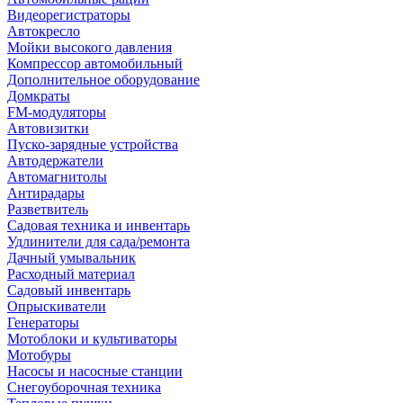
Видеорегистраторы
Автокресло
Мойки высокого давления
Компрессор автомобильный
Дополнительное оборудование
Домкраты
FM-модуляторы
Автовизитки
Пуско-зарядные устройства
Автодержатели
Автомагнитолы
Антирадары
Разветвитель
Садовая техника и инвентарь
Удлинители для сада/ремонта
Дачный умывальник
Расходный материал
Садовый инвентарь
Опрыскиватели
Генераторы
Мотоблоки и культиваторы
Мотобуры
Насосы и насосные станции
Снегоуборочная техника