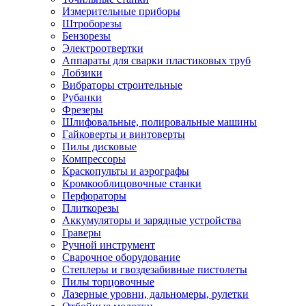
Измерительные приборы
Штроборезы
Бензорезы
Электроотвертки
Аппараты для сварки пластиковых труб
Лобзики
Вибраторы строительные
Рубанки
Фрезеры
Шлифовальные, полировальные машины
Гайковерты и винтоверты
Пилы дисковые
Компрессоры
Краскопульты и аэрографы
Кромкооблицовочные станки
Перфораторы
Плиткорезы
Аккумуляторы и зарядные устройства
Граверы
Ручной инструмент
Сварочное оборудование
Степлеры и гвоздезабивные пистолеты
Пилы торцовочные
Лазерные уровни, дальномеры, рулетки