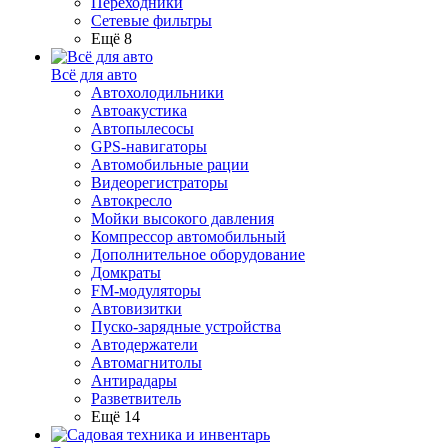
Переходники
Сетевые фильтры
Ещё 8
Всё для авто
Автохолодильники
Автоакустика
Автопылесосы
GPS-навигаторы
Автомобильные рации
Видеорегистраторы
Автокресло
Мойки высокого давления
Компрессор автомобильный
Дополнительное оборудование
Домкраты
FM-модуляторы
Автовизитки
Пуско-зарядные устройства
Автодержатели
Автомагнитолы
Антирадары
Разветвитель
Ещё 14