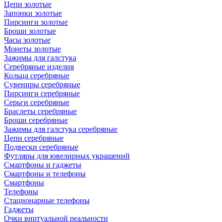
Цепи золотые
Запонки золотые
Пирсинги золотые
Броши золотые
Часы золотые
Монеты золотые
Зажимы для галстука
Серебряные изделия
Кольца серебряные
Сувениры серебряные
Пирсинги серебряные
Серьги серебряные
Браслеты серебряные
Броши серебряные
Зажимы для галстука серебряные
Цепи серебряные
Подвески серебряные
Футляры для ювелирных украшений
Смартфоны и гаджеты
Смартфоны и телефоны
Смартфоны
Телефоны
Стационарные телефоны
Гаджеты
Очки виртуальной реальности