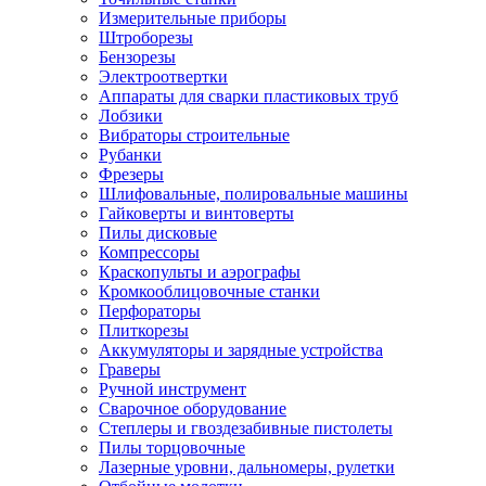
Измерительные приборы
Штроборезы
Бензорезы
Электроотвертки
Аппараты для сварки пластиковых труб
Лобзики
Вибраторы строительные
Рубанки
Фрезеры
Шлифовальные, полировальные машины
Гайковерты и винтоверты
Пилы дисковые
Компрессоры
Краскопульты и аэрографы
Кромкооблицовочные станки
Перфораторы
Плиткорезы
Аккумуляторы и зарядные устройства
Граверы
Ручной инструмент
Сварочное оборудование
Степлеры и гвоздезабивные пистолеты
Пилы торцовочные
Лазерные уровни, дальномеры, рулетки