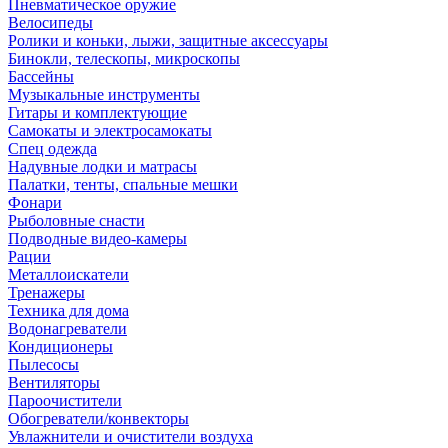
Пневматическое оружие
Велосипеды
Ролики и коньки, лыжи, защитные аксессуары
Бинокли, телескопы, микроскопы
Бассейны
Музыкальные инструменты
Гитары и комплектующие
Самокаты и электросамокаты
Спец одежда
Надувные лодки и матрасы
Палатки, тенты, спальные мешки
Фонари
Рыболовные снасти
Подводные видео-камеры
Рации
Металлоискатели
Тренажеры
Техника для дома
Водонагреватели
Кондиционеры
Пылесосы
Вентиляторы
Пароочистители
Обогреватели/конвекторы
Увлажнители и очистители воздуха