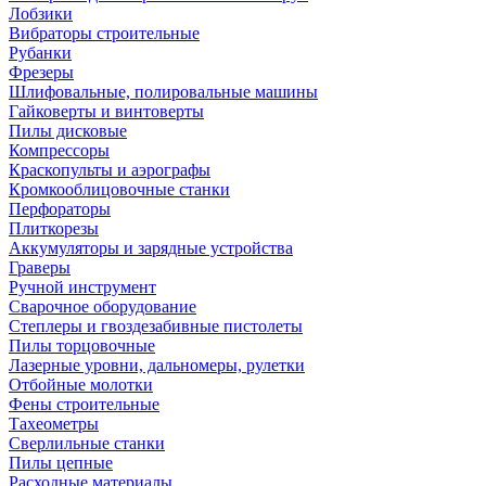
Лобзики
Вибраторы строительные
Рубанки
Фрезеры
Шлифовальные, полировальные машины
Гайковерты и винтоверты
Пилы дисковые
Компрессоры
Краскопульты и аэрографы
Кромкооблицовочные станки
Перфораторы
Плиткорезы
Аккумуляторы и зарядные устройства
Граверы
Ручной инструмент
Сварочное оборудование
Степлеры и гвоздезабивные пистолеты
Пилы торцовочные
Лазерные уровни, дальномеры, рулетки
Отбойные молотки
Фены строительные
Тахеометры
Сверлильные станки
Пилы цепные
Расходные материалы