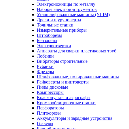
Электроножницы по металлу
Наборы электроинструментов
Углошлифовальные машины (УШМ)
Дрели и шуруповерты
Точильные станки
Измерительные приборы
Штроборезы
Бензорезы
Электроотвертки
Аппараты для сварки пластиковых труб
Лобзики
Вибраторы строительные
Рубанки
Фрезеры
Шлифовальные, полировальные машины
Гайковерты и винтоверты
Пилы дисковые
Компрессоры
Краскопульты и аэрографы
Кромкооблицовочные станки
Перфораторы
Плиткорезы
Аккумуляторы и зарядные устройства
Граверы
Ручной инструмент