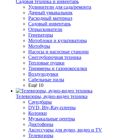
Садовая техника и инвентарь
Удлинители для сада/ремонта
Дачный умывальник
Расходный материал
Садовый инвентарь
Опрыскиватели
Генераторы
Мотоблоки и культиваторы
Мотобуры
Насосы и насосные станции
Снегоуборочная техника
Тепловые пушки
Триммеры и газонокосилки
Воздуходувки
Сабельные пилы
Ещё 10
Телевизоры, аудио-видео техника
Саундбары
DVD, Bly-Ray-плееры
Колонки
Музыкальные центры
Диктофоны
Аксессуары для аудио, видео и TV
Телевизоры