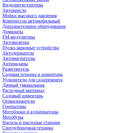
Видеорегистраторы
Автокресло
Мойки высокого давления
Компрессор автомобильный
Дополнительное оборудование
Домкраты
FM-модуляторы
Автовизитки
Пуско-зарядные устройства
Автодержатели
Автомагнитолы
Антирадары
Разветвитель
Садовая техника и инвентарь
Удлинители для сада/ремонта
Дачный умывальник
Расходный материал
Садовый инвентарь
Опрыскиватели
Генераторы
Мотоблоки и культиваторы
Мотобуры
Насосы и насосные станции
Снегоуборочная техника