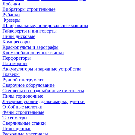
Лобзики
Вибраторы строительные
Рубанки
Фрезеры
Шлифовальные, полировальные машины
Гайковерты и винтоверты
Пилы дисковые
Компрессоры
Краскопульты и аэрографы
Кромкооблицовочные станки
Перфораторы
Плиткорезы
Аккумуляторы и зарядные устройства
Граверы
Ручной инструмент
Сварочное оборудование
Степлеры и гвоздезабивные пистолеты
Пилы торцовочные
Лазерные уровни, дальномеры, рулетки
Отбойные молотки
Фены строительные
Тахеометры
Сверлильные станки
Пилы цепные
Расходные материалы