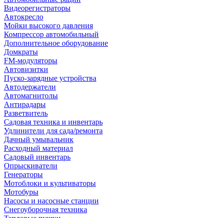
Видеорегистраторы
Автокресло
Мойки высокого давления
Компрессор автомобильный
Дополнительное оборудование
Домкраты
FM-модуляторы
Автовизитки
Пуско-зарядные устройства
Автодержатели
Автомагнитолы
Антирадары
Разветвитель
Садовая техника и инвентарь
Удлинители для сада/ремонта
Дачный умывальник
Расходный материал
Садовый инвентарь
Опрыскиватели
Генераторы
Мотоблоки и культиваторы
Мотобуры
Насосы и насосные станции
Снегоуборочная техника