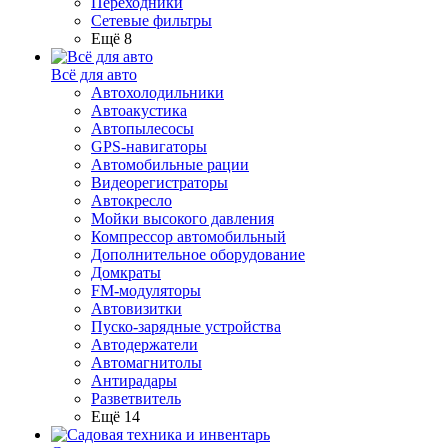
Переходники
Сетевые фильтры
Ещё 8
Всё для авто
Автохолодильники
Автоакустика
Автопылесосы
GPS-навигаторы
Автомобильные рации
Видеорегистраторы
Автокресло
Мойки высокого давления
Компрессор автомобильный
Дополнительное оборудование
Домкраты
FM-модуляторы
Автовизитки
Пуско-зарядные устройства
Автодержатели
Автомагнитолы
Антирадары
Разветвитель
Ещё 14