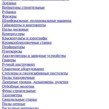
Лобзики
Вибраторы строительные
Рубанки
Фрезеры
Шлифовальные, полировальные машины
Гайковерты и винтоверты
Пилы дисковые
Компрессоры
Краскопульты и аэрографы
Кромкооблицовочные станки
Перфораторы
Плиткорезы
Аккумуляторы и зарядные устройства
Граверы
Ручной инструмент
Сварочное оборудование
Степлеры и гвоздезабивные пистолеты
Пилы торцовочные
Лазерные уровни, дальномеры, рулетки
Отбойные молотки
Фены строительные
Тахеометры
Сверлильные станки
Пилы цепные
Расходные материалы