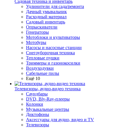
Садовая техника и инвентарь
Удлинители для сада/ремонта
Дачный умывальник
Расходный материал
Садовый инвентарь
Опрыскиватели
Генераторы
Мотоблоки и культиваторы
Мотобуры
Насосы и насосные станции
Снегоуборочная техника
Тепловые пушки
Триммеры и газонокосилки
Воздуходувки
Сабельные пилы
Ещё 10
Телевизоры, аудио-видео техника
Саундбары
DVD, Bly-Ray-плееры
Колонки
Музыкальные центры
Диктофоны
Аксессуары для аудио, видео и TV
Телевизоры