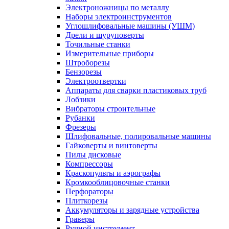
Электроножницы по металлу
Наборы электроинструментов
Углошлифовальные машины (УШМ)
Дрели и шуруповерты
Точильные станки
Измерительные приборы
Штроборезы
Бензорезы
Электроотвертки
Аппараты для сварки пластиковых труб
Лобзики
Вибраторы строительные
Рубанки
Фрезеры
Шлифовальные, полировальные машины
Гайковерты и винтоверты
Пилы дисковые
Компрессоры
Краскопульты и аэрографы
Кромкооблицовочные станки
Перфораторы
Плиткорезы
Аккумуляторы и зарядные устройства
Граверы
Ручной инструмент