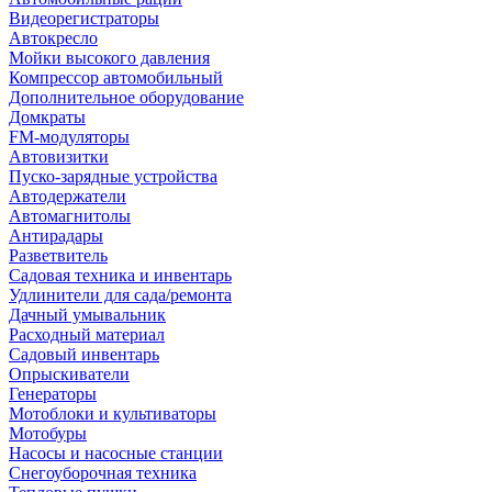
Видеорегистраторы
Автокресло
Мойки высокого давления
Компрессор автомобильный
Дополнительное оборудование
Домкраты
FM-модуляторы
Автовизитки
Пуско-зарядные устройства
Автодержатели
Автомагнитолы
Антирадары
Разветвитель
Садовая техника и инвентарь
Удлинители для сада/ремонта
Дачный умывальник
Расходный материал
Садовый инвентарь
Опрыскиватели
Генераторы
Мотоблоки и культиваторы
Мотобуры
Насосы и насосные станции
Снегоуборочная техника