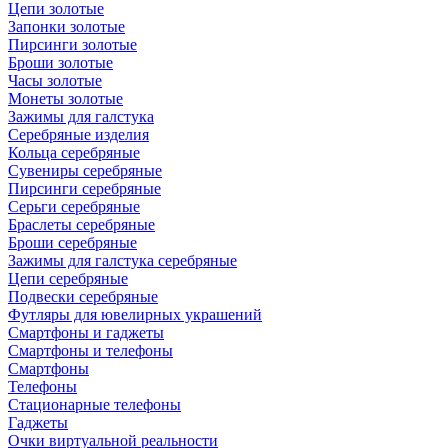
Цепи золотые
Запонки золотые
Пирсинги золотые
Броши золотые
Часы золотые
Монеты золотые
Зажимы для галстука
Серебряные изделия
Кольца серебряные
Сувениры серебряные
Пирсинги серебряные
Серьги серебряные
Браслеты серебряные
Броши серебряные
Зажимы для галстука серебряные
Цепи серебряные
Подвески серебряные
Футляры для ювелирных украшений
Смартфоны и гаджеты
Смартфоны и телефоны
Смартфоны
Телефоны
Стационарные телефоны
Гаджеты
Очки виртуальной реальности