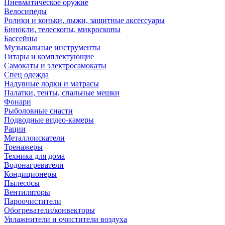
Пневматическое оружие
Велосипеды
Ролики и коньки, лыжи, защитные аксессуары
Бинокли, телескопы, микроскопы
Бассейны
Музыкальные инструменты
Гитары и комплектующие
Самокаты и электросамокаты
Спец одежда
Надувные лодки и матрасы
Палатки, тенты, спальные мешки
Фонари
Рыболовные снасти
Подводные видео-камеры
Рации
Металлоискатели
Тренажеры
Техника для дома
Водонагреватели
Кондиционеры
Пылесосы
Вентиляторы
Пароочистители
Обогреватели/конвекторы
Увлажнители и очистители воздуха