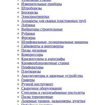
Измерительные приборы
Штроборезы
Бензорезы
Электроотвертки
Аппараты для сварки пластиковых труб
Лобзики
Вибраторы строительные
Рубанки
Фрезеры
Шлифовальные, полировальные машины
Гайковерты и винтоверты
Пилы дисковые
Компрессоры
Краскопульты и аэрографы
Кромкооблицовочные станки
Перфораторы
Плиткорезы
Аккумуляторы и зарядные устройства
Граверы
Ручной инструмент
Сварочное оборудование
Степлеры и гвоздезабивные пистолеты
Пилы торцовочные
Лазерные уровни, дальномеры, рулетки