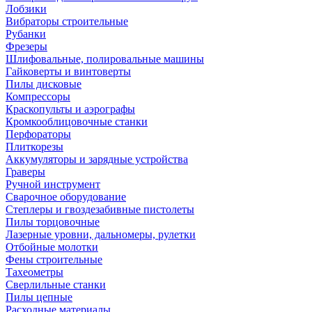
Лобзики
Вибраторы строительные
Рубанки
Фрезеры
Шлифовальные, полировальные машины
Гайковерты и винтоверты
Пилы дисковые
Компрессоры
Краскопульты и аэрографы
Кромкооблицовочные станки
Перфораторы
Плиткорезы
Аккумуляторы и зарядные устройства
Граверы
Ручной инструмент
Сварочное оборудование
Степлеры и гвоздезабивные пистолеты
Пилы торцовочные
Лазерные уровни, дальномеры, рулетки
Отбойные молотки
Фены строительные
Тахеометры
Сверлильные станки
Пилы цепные
Расходные материалы