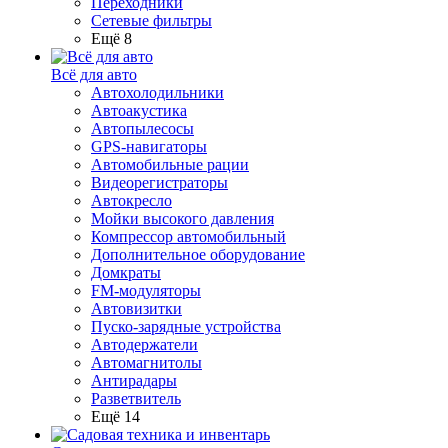
Переходники
Сетевые фильтры
Ещё 8
Всё для авто
Автохолодильники
Автоакустика
Автопылесосы
GPS-навигаторы
Автомобильные рации
Видеорегистраторы
Автокресло
Мойки высокого давления
Компрессор автомобильный
Дополнительное оборудование
Домкраты
FM-модуляторы
Автовизитки
Пуско-зарядные устройства
Автодержатели
Автомагнитолы
Антирадары
Разветвитель
Ещё 14