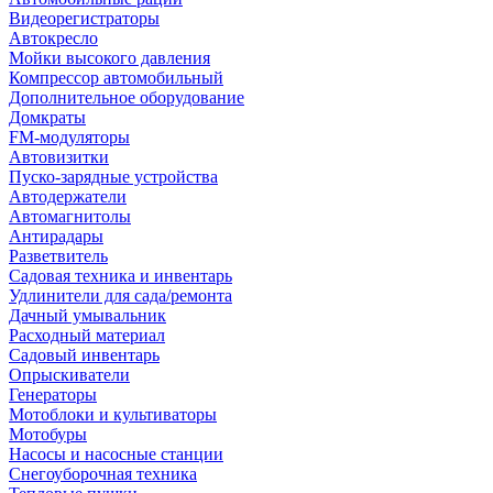
Видеорегистраторы
Автокресло
Мойки высокого давления
Компрессор автомобильный
Дополнительное оборудование
Домкраты
FM-модуляторы
Автовизитки
Пуско-зарядные устройства
Автодержатели
Автомагнитолы
Антирадары
Разветвитель
Садовая техника и инвентарь
Удлинители для сада/ремонта
Дачный умывальник
Расходный материал
Садовый инвентарь
Опрыскиватели
Генераторы
Мотоблоки и культиваторы
Мотобуры
Насосы и насосные станции
Снегоуборочная техника