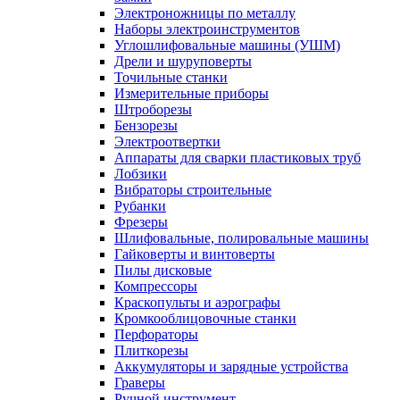
Электроножницы по металлу
Наборы электроинструментов
Углошлифовальные машины (УШМ)
Дрели и шуруповерты
Точильные станки
Измерительные приборы
Штроборезы
Бензорезы
Электроотвертки
Аппараты для сварки пластиковых труб
Лобзики
Вибраторы строительные
Рубанки
Фрезеры
Шлифовальные, полировальные машины
Гайковерты и винтоверты
Пилы дисковые
Компрессоры
Краскопульты и аэрографы
Кромкооблицовочные станки
Перфораторы
Плиткорезы
Аккумуляторы и зарядные устройства
Граверы
Ручной инструмент