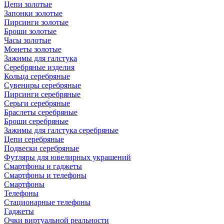
Цепи золотые
Запонки золотые
Пирсинги золотые
Броши золотые
Часы золотые
Монеты золотые
Зажимы для галстука
Серебряные изделия
Кольца серебряные
Сувениры серебряные
Пирсинги серебряные
Серьги серебряные
Браслеты серебряные
Броши серебряные
Зажимы для галстука серебряные
Цепи серебряные
Подвески серебряные
Футляры для ювелирных украшений
Смартфоны и гаджеты
Смартфоны и телефоны
Смартфоны
Телефоны
Стационарные телефоны
Гаджеты
Очки виртуальной реальности