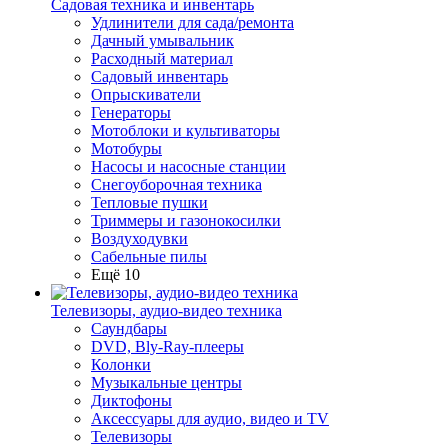
Садовая техника и инвентарь
Удлинители для сада/ремонта
Дачный умывальник
Расходный материал
Садовый инвентарь
Опрыскиватели
Генераторы
Мотоблоки и культиваторы
Мотобуры
Насосы и насосные станции
Снегоуборочная техника
Тепловые пушки
Триммеры и газонокосилки
Воздуходувки
Сабельные пилы
Ещё 10
Телевизоры, аудио-видео техника
Саундбары
DVD, Bly-Ray-плееры
Колонки
Музыкальные центры
Диктофоны
Аксессуары для аудио, видео и TV
Телевизоры