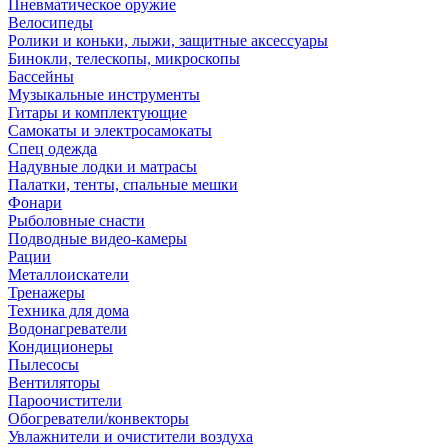
Пневматическое оружие
Велосипеды
Ролики и коньки, лыжи, защитные аксессуары
Бинокли, телескопы, микроскопы
Бассейны
Музыкальные инструменты
Гитары и комплектующие
Самокаты и электросамокаты
Спец одежда
Надувные лодки и матрасы
Палатки, тенты, спальные мешки
Фонари
Рыболовные снасти
Подводные видео-камеры
Рации
Металлоискатели
Тренажеры
Техника для дома
Водонагреватели
Кондиционеры
Пылесосы
Вентиляторы
Пароочистители
Обогреватели/конвекторы
Увлажнители и очистители воздуха