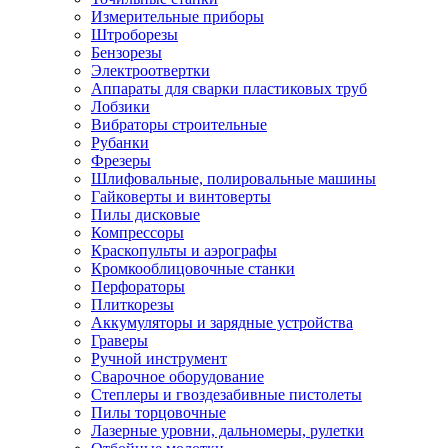
Измерительные приборы
Штроборезы
Бензорезы
Электроотвертки
Аппараты для сварки пластиковых труб
Лобзики
Вибраторы строительные
Рубанки
Фрезеры
Шлифовальные, полировальные машины
Гайковерты и винтоверты
Пилы дисковые
Компрессоры
Краскопульты и аэрографы
Кромкооблицовочные станки
Перфораторы
Плиткорезы
Аккумуляторы и зарядные устройства
Граверы
Ручной инструмент
Сварочное оборудование
Степлеры и гвоздезабивные пистолеты
Пилы торцовочные
Лазерные уровни, дальномеры, рулетки