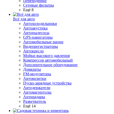
Переходники
Сетевые фильтры
Ещё 8
Всё для авто
Автохолодильники
Автоакустика
Автопылесосы
GPS-навигаторы
Автомобильные рации
Видеорегистраторы
Автокресло
Мойки высокого давления
Компрессор автомобильный
Дополнительное оборудование
Домкраты
FM-модуляторы
Автовизитки
Пуско-зарядные устройства
Автодержатели
Автомагнитолы
Антирадары
Разветвитель
Ещё 14