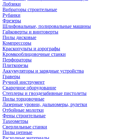
Лобзики
Вибраторы строительные
Рубанки
Фрезеры
Шлифовальные, полировальные машины
Гайковерты и винтоверты
Пилы дисковые
Компрессоры
Краскопульты и аэрографы
Кромкооблицовочные станки
Перфораторы
Плиткорезы
Аккумуляторы и зарядные устройства
Граверы
Ручной инструмент
Сварочное оборудование
Степлеры и гвоздезабивные пистолеты
Пилы торцовочные
Лазерные уровни, дальномеры, рулетки
Отбойные молотки
Фены строительные
Тахеометры
Сверлильные станки
Пилы цепные
Расходные материалы