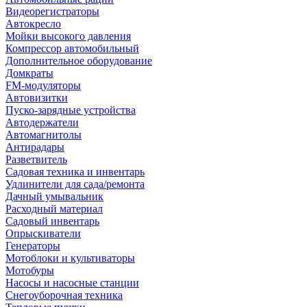
Видеорегистраторы
Автокресло
Мойки высокого давления
Компрессор автомобильный
Дополнительное оборудование
Домкраты
FM-модуляторы
Автовизитки
Пуско-зарядные устройства
Автодержатели
Автомагнитолы
Антирадары
Разветвитель
Садовая техника и инвентарь
Удлинители для сада/ремонта
Дачный умывальник
Расходный материал
Садовый инвентарь
Опрыскиватели
Генераторы
Мотоблоки и культиваторы
Мотобуры
Насосы и насосные станции
Снегоуборочная техника