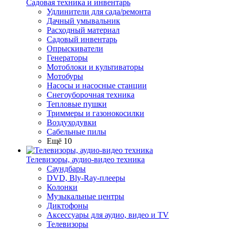
Садовая техника и инвентарь
Удлинители для сада/ремонта
Дачный умывальник
Расходный материал
Садовый инвентарь
Опрыскиватели
Генераторы
Мотоблоки и культиваторы
Мотобуры
Насосы и насосные станции
Снегоуборочная техника
Тепловые пушки
Триммеры и газонокосилки
Воздуходувки
Сабельные пилы
Ещё 10
Телевизоры, аудио-видео техника
Саундбары
DVD, Bly-Ray-плееры
Колонки
Музыкальные центры
Диктофоны
Аксессуары для аудио, видео и TV
Телевизоры