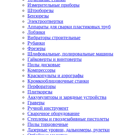
Измерительные приборы
Штроборезы
Бензорезы
Электроотвертки
Аппараты для сварки пластиковых труб
Лобзики
Вибраторы строительные
Рубанки
Фрезеры
Шлифовальные, полировальные машины
Гайковерты и винтоверты
Пилы дисковые
Компрессоры
Краскопульты и аэрографы
Кромкооблицовочные станки
Перфораторы
Плиткорезы
Аккумуляторы и зарядные устройства
Граверы
Ручной инструмент
Сварочное оборудование
Степлеры и гвоздезабивные пистолеты
Пилы торцовочные
Лазерные уровни, дальномеры, рулетки