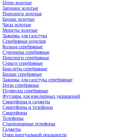
Цепи золотые
Запонки золотые
Пирсинги золотые
Броши золотые
Часы золотые
Монеты золотые
Зажимы для галстука
Серебряные изделия
Кольца серебряные
Сувениры серебряные
Пирсинги серебряные
Серьги серебряные
Браслеты серебряные
Броши серебряные
Зажимы для галстука серебряные
Цепи серебряные
Подвески серебряные
Футляры для ювелирных украшений
Смартфоны и гаджеты
Смартфоны и телефоны
Смартфоны
Телефоны
Стационарные телефоны
Гаджеты
Очки виртуальной реальности