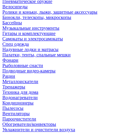
Пневматическое оружие
Велосипеды
Ролики и коньки, лыжи, защитные аксессуары
Бинокли, телескопы, микроскопы
Бассейны
Музыкальные инструменты
Гитары и комплектующие
Самокаты и электросамокаты
Спец одежда
Надувные лодки и матрасы
Палатки, тенты, спальные мешки
Фонари
Рыболовные снасти
Подводные видео-камеры
Рации
Металлоискатели
Тренажеры
Техника для дома
Водонагреватели
Кондиционеры
Пылесосы
Вентиляторы
Пароочистители
Обогреватели/конвекторы
Увлажнители и очистители воздуха