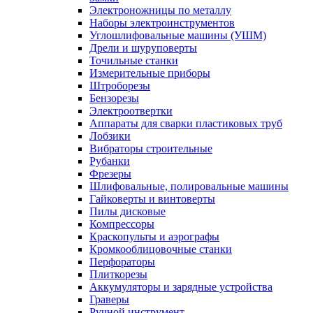
Электроножницы по металлу
Наборы электроинструментов
Углошлифовальные машины (УШМ)
Дрели и шуруповерты
Точильные станки
Измерительные приборы
Штроборезы
Бензорезы
Электроотвертки
Аппараты для сварки пластиковых труб
Лобзики
Вибраторы строительные
Рубанки
Фрезеры
Шлифовальные, полировальные машины
Гайковерты и винтоверты
Пилы дисковые
Компрессоры
Краскопульты и аэрографы
Кромкооблицовочные станки
Перфораторы
Плиткорезы
Аккумуляторы и зарядные устройства
Граверы
Ручной инструмент