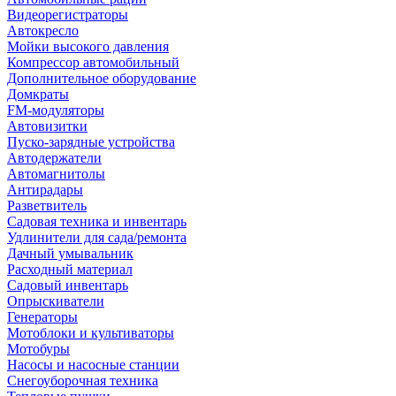
Видеорегистраторы
Автокресло
Мойки высокого давления
Компрессор автомобильный
Дополнительное оборудование
Домкраты
FM-модуляторы
Автовизитки
Пуско-зарядные устройства
Автодержатели
Автомагнитолы
Антирадары
Разветвитель
Садовая техника и инвентарь
Удлинители для сада/ремонта
Дачный умывальник
Расходный материал
Садовый инвентарь
Опрыскиватели
Генераторы
Мотоблоки и культиваторы
Мотобуры
Насосы и насосные станции
Снегоуборочная техника