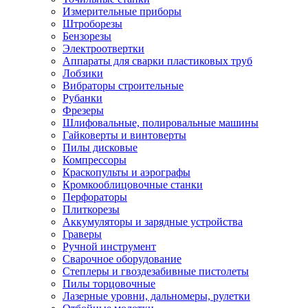
Измерительные приборы
Штроборезы
Бензорезы
Электроотвертки
Аппараты для сварки пластиковых труб
Лобзики
Вибраторы строительные
Рубанки
Фрезеры
Шлифовальные, полировальные машины
Гайковерты и винтоверты
Пилы дисковые
Компрессоры
Краскопульты и аэрографы
Кромкооблицовочные станки
Перфораторы
Плиткорезы
Аккумуляторы и зарядные устройства
Граверы
Ручной инструмент
Сварочное оборудование
Степлеры и гвоздезабивные пистолеты
Пилы торцовочные
Лазерные уровни, дальномеры, рулетки