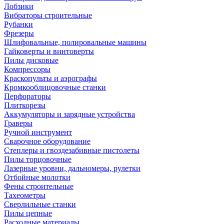
Лобзики
Вибраторы строительные
Рубанки
Фрезеры
Шлифовальные, полировальные машины
Гайковерты и винтоверты
Пилы дисковые
Компрессоры
Краскопульты и аэрографы
Кромкооблицовочные станки
Перфораторы
Плиткорезы
Аккумуляторы и зарядные устройства
Граверы
Ручной инструмент
Сварочное оборудование
Степлеры и гвоздезабивные пистолеты
Пилы торцовочные
Лазерные уровни, дальномеры, рулетки
Отбойные молотки
Фены строительные
Тахеометры
Сверлильные станки
Пилы цепные
Расходные материалы