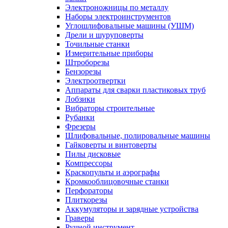
Электроножницы по металлу
Наборы электроинструментов
Углошлифовальные машины (УШМ)
Дрели и шуруповерты
Точильные станки
Измерительные приборы
Штроборезы
Бензорезы
Электроотвертки
Аппараты для сварки пластиковых труб
Лобзики
Вибраторы строительные
Рубанки
Фрезеры
Шлифовальные, полировальные машины
Гайковерты и винтоверты
Пилы дисковые
Компрессоры
Краскопульты и аэрографы
Кромкооблицовочные станки
Перфораторы
Плиткорезы
Аккумуляторы и зарядные устройства
Граверы
Ручной инструмент