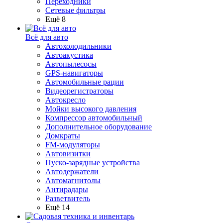
Переходники
Сетевые фильтры
Ещё 8
Всё для авто
Автохолодильники
Автоакустика
Автопылесосы
GPS-навигаторы
Автомобильные рации
Видеорегистраторы
Автокресло
Мойки высокого давления
Компрессор автомобильный
Дополнительное оборудование
Домкраты
FM-модуляторы
Автовизитки
Пуско-зарядные устройства
Автодержатели
Автомагнитолы
Антирадары
Разветвитель
Ещё 14