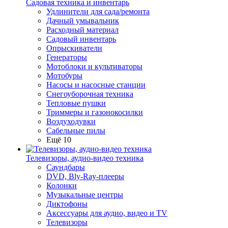
Садовая техника и инвентарь
Удлинители для сада/ремонта
Дачный умывальник
Расходный материал
Садовый инвентарь
Опрыскиватели
Генераторы
Мотоблоки и культиваторы
Мотобуры
Насосы и насосные станции
Снегоуборочная техника
Тепловые пушки
Триммеры и газонокосилки
Воздуходувки
Сабельные пилы
Ещё 10
Телевизоры, аудио-видео техника
Саундбары
DVD, Bly-Ray-плееры
Колонки
Музыкальные центры
Диктофоны
Аксессуары для аудио, видео и TV
Телевизоры