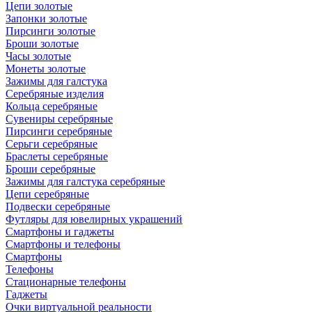
Цепи золотые
Запонки золотые
Пирсинги золотые
Броши золотые
Часы золотые
Монеты золотые
Зажимы для галстука
Серебряные изделия
Кольца серебряные
Сувениры серебряные
Пирсинги серебряные
Серьги серебряные
Браслеты серебряные
Броши серебряные
Зажимы для галстука серебряные
Цепи серебряные
Подвески серебряные
Футляры для ювелирных украшений
Смартфоны и гаджеты
Смартфоны и телефоны
Смартфоны
Телефоны
Стационарные телефоны
Гаджеты
Очки виртуальной реальности