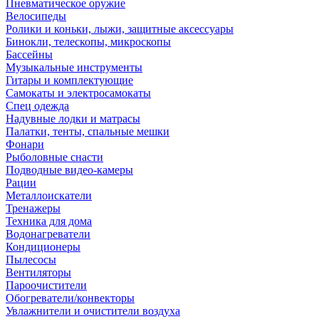
Пневматическое оружие
Велосипеды
Ролики и коньки, лыжи, защитные аксессуары
Бинокли, телескопы, микроскопы
Бассейны
Музыкальные инструменты
Гитары и комплектующие
Самокаты и электросамокаты
Спец одежда
Надувные лодки и матрасы
Палатки, тенты, спальные мешки
Фонари
Рыболовные снасти
Подводные видео-камеры
Рации
Металлоискатели
Тренажеры
Техника для дома
Водонагреватели
Кондиционеры
Пылесосы
Вентиляторы
Пароочистители
Обогреватели/конвекторы
Увлажнители и очистители воздуха