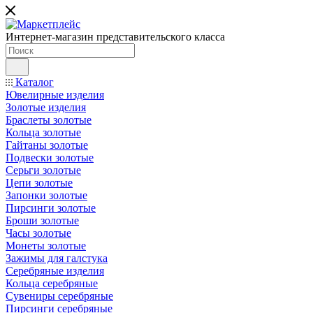
Интернет-магазин представительского класса
Каталог
Ювелирные изделия
Золотые изделия
Браслеты золотые
Кольца золотые
Гайтаны золотые
Подвески золотые
Серьги золотые
Цепи золотые
Запонки золотые
Пирсинги золотые
Броши золотые
Часы золотые
Монеты золотые
Зажимы для галстука
Серебряные изделия
Кольца серебряные
Сувениры серебряные
Пирсинги серебряные