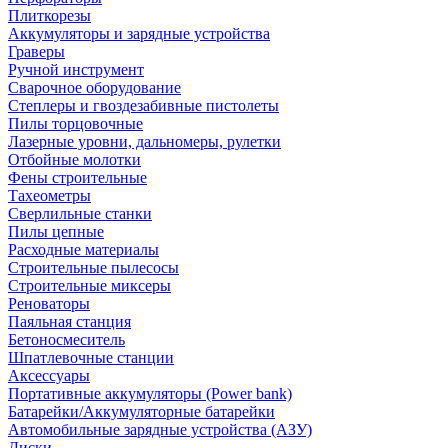
Плиткорезы
Аккумуляторы и зарядные устройства
Граверы
Ручной инструмент
Сварочное оборудование
Степлеры и гвоздезабивные пистолеты
Пилы торцовочные
Лазерные уровни, дальномеры, рулетки
Отбойные молотки
Фены строительные
Тахеометры
Сверлильные станки
Пилы цепные
Расходные материалы
Строительные пылесосы
Строительные миксеры
Реноваторы
Паяльная станция
Бетоносмеситель
Шпатлевочные станции
Аксессуары
Портативные аккумуляторы (Power bank)
Батарейки/Аккумуляторные батарейки
Автомобильные зарядные устройства (АЗУ)
Диски