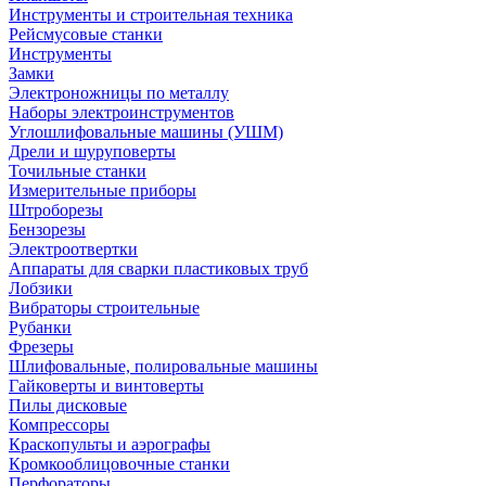
Инструменты и строительная техника
Рейсмусовые станки
Инструменты
Замки
Электроножницы по металлу
Наборы электроинструментов
Углошлифовальные машины (УШМ)
Дрели и шуруповерты
Точильные станки
Измерительные приборы
Штроборезы
Бензорезы
Электроотвертки
Аппараты для сварки пластиковых труб
Лобзики
Вибраторы строительные
Рубанки
Фрезеры
Шлифовальные, полировальные машины
Гайковерты и винтоверты
Пилы дисковые
Компрессоры
Краскопульты и аэрографы
Кромкооблицовочные станки
Перфораторы