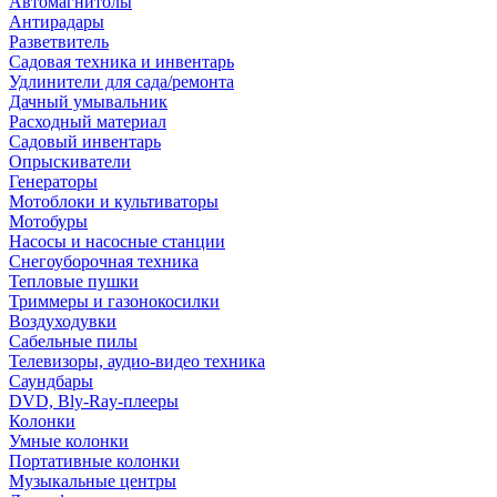
Автомагнитолы
Антирадары
Разветвитель
Садовая техника и инвентарь
Удлинители для сада/ремонта
Дачный умывальник
Расходный материал
Садовый инвентарь
Опрыскиватели
Генераторы
Мотоблоки и культиваторы
Мотобуры
Насосы и насосные станции
Снегоуборочная техника
Тепловые пушки
Триммеры и газонокосилки
Воздуходувки
Сабельные пилы
Телевизоры, аудио-видео техника
Саундбары
DVD, Bly-Ray-плееры
Колонки
Умные колонки
Портативные колонки
Музыкальные центры