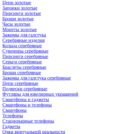
Цепи золотые
Запонки золотые
Пирсинги золотые
Броши золотые
Часы золотые
Монеты золотые
Зажимы для галстука
Серебряные изделия
Кольца серебряные
Сувениры серебряные
Пирсинги серебряные
Серьги серебряные
Браслеты серебряные
Броши серебряные
Зажимы для галстука серебряные
Цепи серебряные
Подвески серебряные
Футляры для ювелирных украшений
Смартфоны и гаджеты
Смартфоны и телефоны
Смартфоны
Телефоны
Стационарные телефоны
Гаджеты
Очки виртуальной реальности