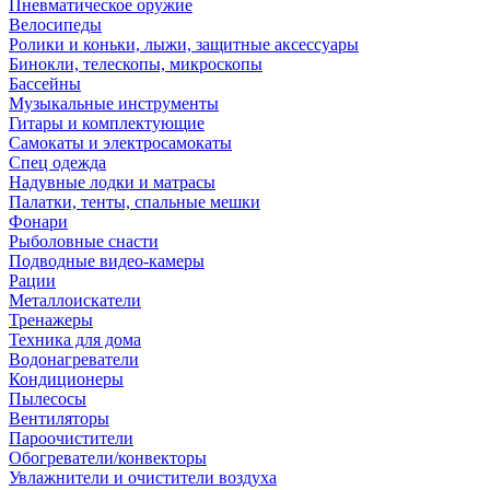
Пневматическое оружие
Велосипеды
Ролики и коньки, лыжи, защитные аксессуары
Бинокли, телескопы, микроскопы
Бассейны
Музыкальные инструменты
Гитары и комплектующие
Самокаты и электросамокаты
Спец одежда
Надувные лодки и матрасы
Палатки, тенты, спальные мешки
Фонари
Рыболовные снасти
Подводные видео-камеры
Рации
Металлоискатели
Тренажеры
Техника для дома
Водонагреватели
Кондиционеры
Пылесосы
Вентиляторы
Пароочистители
Обогреватели/конвекторы
Увлажнители и очистители воздуха