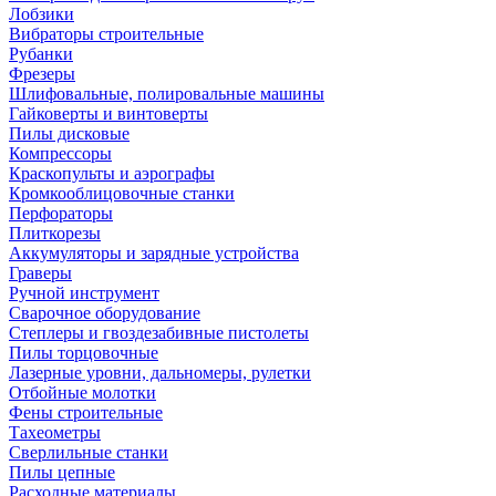
Лобзики
Вибраторы строительные
Рубанки
Фрезеры
Шлифовальные, полировальные машины
Гайковерты и винтоверты
Пилы дисковые
Компрессоры
Краскопульты и аэрографы
Кромкооблицовочные станки
Перфораторы
Плиткорезы
Аккумуляторы и зарядные устройства
Граверы
Ручной инструмент
Сварочное оборудование
Степлеры и гвоздезабивные пистолеты
Пилы торцовочные
Лазерные уровни, дальномеры, рулетки
Отбойные молотки
Фены строительные
Тахеометры
Сверлильные станки
Пилы цепные
Расходные материалы