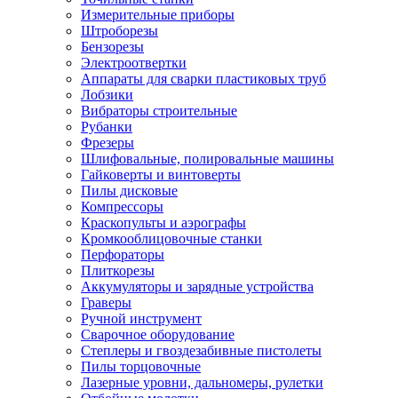
Измерительные приборы
Штроборезы
Бензорезы
Электроотвертки
Аппараты для сварки пластиковых труб
Лобзики
Вибраторы строительные
Рубанки
Фрезеры
Шлифовальные, полировальные машины
Гайковерты и винтоверты
Пилы дисковые
Компрессоры
Краскопульты и аэрографы
Кромкооблицовочные станки
Перфораторы
Плиткорезы
Аккумуляторы и зарядные устройства
Граверы
Ручной инструмент
Сварочное оборудование
Степлеры и гвоздезабивные пистолеты
Пилы торцовочные
Лазерные уровни, дальномеры, рулетки