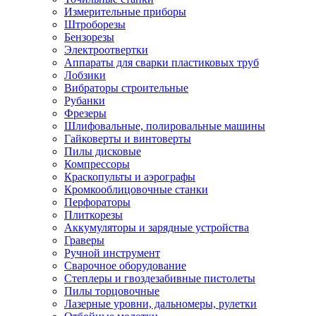
Измерительные приборы
Штроборезы
Бензорезы
Электроотвертки
Аппараты для сварки пластиковых труб
Лобзики
Вибраторы строительные
Рубанки
Фрезеры
Шлифовальные, полировальные машины
Гайковерты и винтоверты
Пилы дисковые
Компрессоры
Краскопульты и аэрографы
Кромкооблицовочные станки
Перфораторы
Плиткорезы
Аккумуляторы и зарядные устройства
Граверы
Ручной инструмент
Сварочное оборудование
Степлеры и гвоздезабивные пистолеты
Пилы торцовочные
Лазерные уровни, дальномеры, рулетки