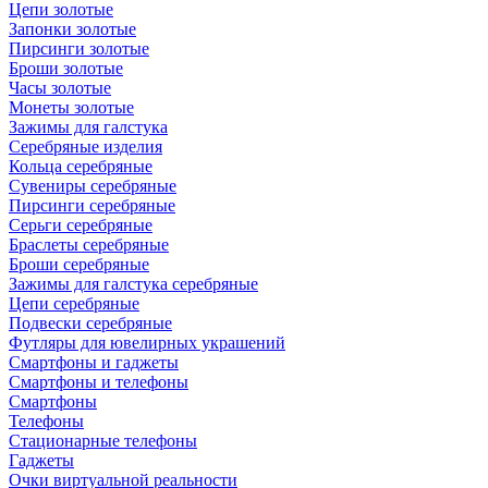
Цепи золотые
Запонки золотые
Пирсинги золотые
Броши золотые
Часы золотые
Монеты золотые
Зажимы для галстука
Серебряные изделия
Кольца серебряные
Сувениры серебряные
Пирсинги серебряные
Серьги серебряные
Браслеты серебряные
Броши серебряные
Зажимы для галстука серебряные
Цепи серебряные
Подвески серебряные
Футляры для ювелирных украшений
Смартфоны и гаджеты
Смартфоны и телефоны
Смартфоны
Телефоны
Стационарные телефоны
Гаджеты
Очки виртуальной реальности