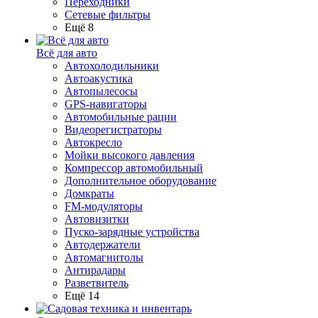
Переходники
Сетевые фильтры
Ещё 8
Всё для авто
Автохолодильники
Автоакустика
Автопылесосы
GPS-навигаторы
Автомобильные рации
Видеорегистраторы
Автокресло
Мойки высокого давления
Компрессор автомобильный
Дополнительное оборудование
Домкраты
FM-модуляторы
Автовизитки
Пуско-зарядные устройства
Автодержатели
Автомагнитолы
Антирадары
Разветвитель
Ещё 14