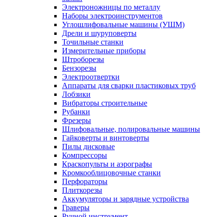
Электроножницы по металлу
Наборы электроинструментов
Углошлифовальные машины (УШМ)
Дрели и шуруповерты
Точильные станки
Измерительные приборы
Штроборезы
Бензорезы
Электроотвертки
Аппараты для сварки пластиковых труб
Лобзики
Вибраторы строительные
Рубанки
Фрезеры
Шлифовальные, полировальные машины
Гайковерты и винтоверты
Пилы дисковые
Компрессоры
Краскопульты и аэрографы
Кромкооблицовочные станки
Перфораторы
Плиткорезы
Аккумуляторы и зарядные устройства
Граверы
Ручной инструмент