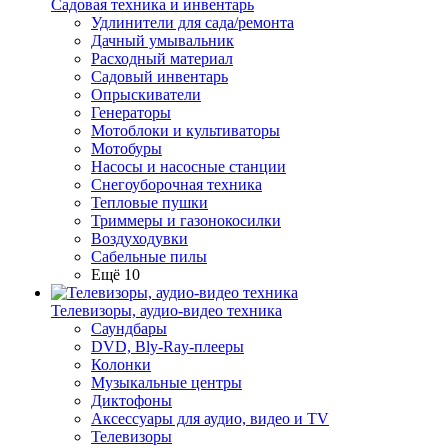
Садовая техника и инвентарь
Удлинители для сада/ремонта
Дачный умывальник
Расходный материал
Садовый инвентарь
Опрыскиватели
Генераторы
Мотоблоки и культиваторы
Мотобуры
Насосы и насосные станции
Снегоуборочная техника
Тепловые пушки
Триммеры и газонокосилки
Воздуходувки
Сабельные пилы
Ещё 10
Телевизоры, аудио-видео техника
Саундбары
DVD, Bly-Ray-плееры
Колонки
Музыкальные центры
Диктофоны
Аксессуары для аудио, видео и TV
Телевизоры