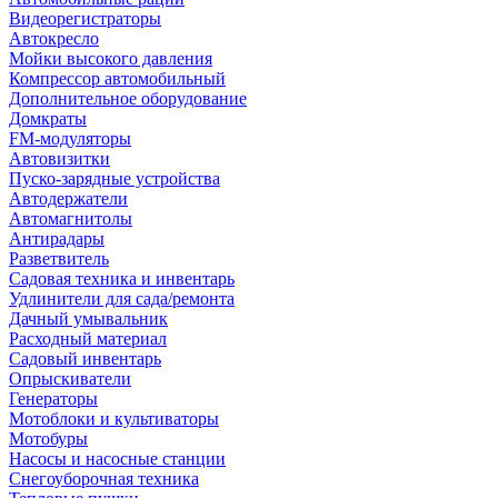
Видеорегистраторы
Автокресло
Мойки высокого давления
Компрессор автомобильный
Дополнительное оборудование
Домкраты
FM-модуляторы
Автовизитки
Пуско-зарядные устройства
Автодержатели
Автомагнитолы
Антирадары
Разветвитель
Садовая техника и инвентарь
Удлинители для сада/ремонта
Дачный умывальник
Расходный материал
Садовый инвентарь
Опрыскиватели
Генераторы
Мотоблоки и культиваторы
Мотобуры
Насосы и насосные станции
Снегоуборочная техника