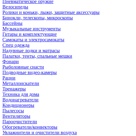
Пневматическое оружие
Велосипеды
Ролики и коньки, лыжи, защитные аксессуары
Бинокли, телескопы, микроскопы
Бассейны
Музыкальные инструменты
Гитары и комплектующие
Самокаты и электросамокаты
Спец одежда
Надувные лодки и матрасы
Палатки, тенты, спальные мешки
Фонари
Рыболовные снасти
Подводные видео-камеры
Рации
Металлоискатели
Тренажеры
Техника для дома
Водонагреватели
Кондиционеры
Пылесосы
Вентиляторы
Пароочистители
Обогреватели/конвекторы
Увлажнители и очистители воздуха