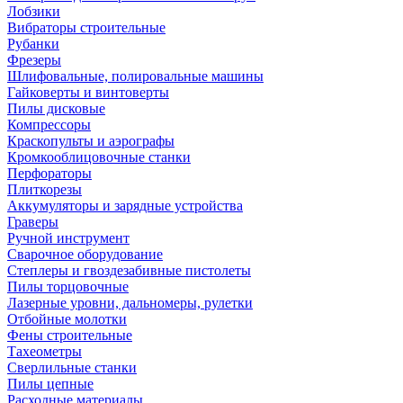
Лобзики
Вибраторы строительные
Рубанки
Фрезеры
Шлифовальные, полировальные машины
Гайковерты и винтоверты
Пилы дисковые
Компрессоры
Краскопульты и аэрографы
Кромкооблицовочные станки
Перфораторы
Плиткорезы
Аккумуляторы и зарядные устройства
Граверы
Ручной инструмент
Сварочное оборудование
Степлеры и гвоздезабивные пистолеты
Пилы торцовочные
Лазерные уровни, дальномеры, рулетки
Отбойные молотки
Фены строительные
Тахеометры
Сверлильные станки
Пилы цепные
Расходные материалы