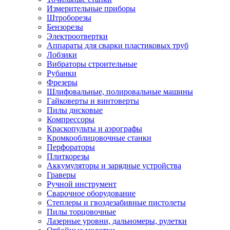
Измерительные приборы
Штроборезы
Бензорезы
Электроотвертки
Аппараты для сварки пластиковых труб
Лобзики
Вибраторы строительные
Рубанки
Фрезеры
Шлифовальные, полировальные машины
Гайковерты и винтоверты
Пилы дисковые
Компрессоры
Краскопульты и аэрографы
Кромкооблицовочные станки
Перфораторы
Плиткорезы
Аккумуляторы и зарядные устройства
Граверы
Ручной инструмент
Сварочное оборудование
Степлеры и гвоздезабивные пистолеты
Пилы торцовочные
Лазерные уровни, дальномеры, рулетки