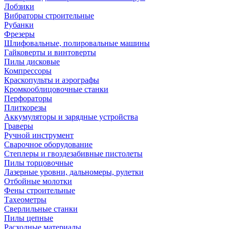
Лобзики
Вибраторы строительные
Рубанки
Фрезеры
Шлифовальные, полировальные машины
Гайковерты и винтоверты
Пилы дисковые
Компрессоры
Краскопульты и аэрографы
Кромкооблицовочные станки
Перфораторы
Плиткорезы
Аккумуляторы и зарядные устройства
Граверы
Ручной инструмент
Сварочное оборудование
Степлеры и гвоздезабивные пистолеты
Пилы торцовочные
Лазерные уровни, дальномеры, рулетки
Отбойные молотки
Фены строительные
Тахеометры
Сверлильные станки
Пилы цепные
Расходные материалы