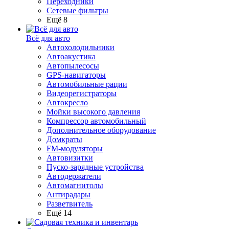
Переходники
Сетевые фильтры
Ещё 8
Всё для авто
Автохолодильники
Автоакустика
Автопылесосы
GPS-навигаторы
Автомобильные рации
Видеорегистраторы
Автокресло
Мойки высокого давления
Компрессор автомобильный
Дополнительное оборудование
Домкраты
FM-модуляторы
Автовизитки
Пуско-зарядные устройства
Автодержатели
Автомагнитолы
Антирадары
Разветвитель
Ещё 14