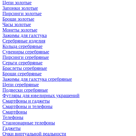
Цепи золотые
Запонки золотые
Пирсинги золотые
Броши золотые
Часы золотые
Монеты золотые
Зажимы для галстука
Серебряные изделия
Кольца серебряные
Сувениры серебряные
Пирсинги серебряные
Серьги серебряные
Браслеты серебряные
Броши серебряные
Зажимы для галстука серебряные
Цепи серебряные
Подвески серебряные
Футляры для ювелирных украшений
Смартфоны и гаджеты
Смартфоны и телефоны
Смартфоны
Телефоны
Стационарные телефоны
Гаджеты
Очки виртуальной реальности