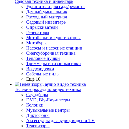
Садовая техника и инвентарь
Удлинители для сада/ремонта
Дачный умывальник
Расходный материал
Садовый инвентарь
Опрыскиватели
Генераторы
Мотоблоки и культиваторы
Мотобуры
Насосы и насосные станции
Снегоуборочная техника
Тепловые пушки
Триммеры и газонокосилки
Воздуходувки
Сабельные пилы
Ещё 10
Телевизоры, аудио-видео техника
Саундбары
DVD, Bly-Ray-плееры
Колонки
Музыкальные центры
Диктофоны
Аксессуары для аудио, видео и TV
Телевизоры