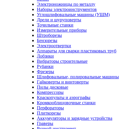
Электроножницы по металлу
Наборы электроинструментов
Углошлифовальные машины (УШМ)
Дрели и шуруповерты
Точильные станки
Измерительные приборы
Штроборезы
Бензорезы
Электроотвертки
Аппараты для сварки пластиковых труб
Лобзики
Вибраторы строительные
Рубанки
Фрезеры
Шлифовальные, полировальные машины
Гайковерты и винтоверты
Пилы дисковые
Компрессоры
Краскопульты и аэрографы
Кромкооблицовочные станки
Перфораторы
Плиткорезы
Аккумуляторы и зарядные устройства
Граверы
Ручной инструмент