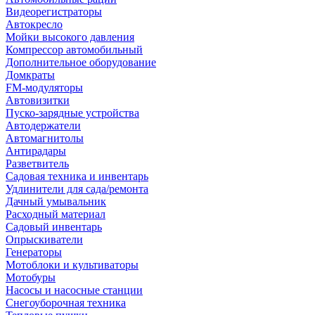
Видеорегистраторы
Автокресло
Мойки высокого давления
Компрессор автомобильный
Дополнительное оборудование
Домкраты
FM-модуляторы
Автовизитки
Пуско-зарядные устройства
Автодержатели
Автомагнитолы
Антирадары
Разветвитель
Садовая техника и инвентарь
Удлинители для сада/ремонта
Дачный умывальник
Расходный материал
Садовый инвентарь
Опрыскиватели
Генераторы
Мотоблоки и культиваторы
Мотобуры
Насосы и насосные станции
Снегоуборочная техника