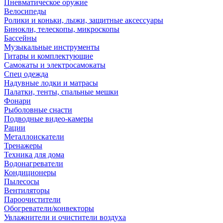
Пневматическое оружие
Велосипеды
Ролики и коньки, лыжи, защитные аксессуары
Бинокли, телескопы, микроскопы
Бассейны
Музыкальные инструменты
Гитары и комплектующие
Самокаты и электросамокаты
Спец одежда
Надувные лодки и матрасы
Палатки, тенты, спальные мешки
Фонари
Рыболовные снасти
Подводные видео-камеры
Рации
Металлоискатели
Тренажеры
Техника для дома
Водонагреватели
Кондиционеры
Пылесосы
Вентиляторы
Пароочистители
Обогреватели/конвекторы
Увлажнители и очистители воздуха