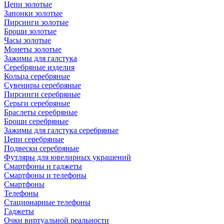
Цепи золотые
Запонки золотые
Пирсинги золотые
Броши золотые
Часы золотые
Монеты золотые
Зажимы для галстука
Серебряные изделия
Кольца серебряные
Сувениры серебряные
Пирсинги серебряные
Серьги серебряные
Браслеты серебряные
Броши серебряные
Зажимы для галстука серебряные
Цепи серебряные
Подвески серебряные
Футляры для ювелирных украшений
Смартфоны и гаджеты
Смартфоны и телефоны
Смартфоны
Телефоны
Стационарные телефоны
Гаджеты
Очки виртуальной реальности