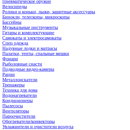
Пневматическое оружие
Велосипеды
Ролики и коньки, лыжи, защитные аксессуары
Бинокли, телескопы, микроскопы
Бассейны
Музыкальные инструменты
Гитары и комплектующие
Самокаты и электросамокаты
Спец одежда
Надувные лодки и матрасы
Палатки, тенты, спальные мешки
Фонари
Рыболовные снасти
Подводные видео-камеры
Рации
Металлоискатели
Тренажеры
Техника для дома
Водонагреватели
Кондиционеры
Пылесосы
Вентиляторы
Пароочистители
Обогреватели/конвекторы
Увлажнители и очистители воздуха