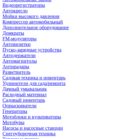
Видеорегистраторы
Автокресло
Мойки высокого давления
Компрессор автомобильный
Дополнительное оборудование
Домкраты
FM-модуляторы
Автовизитки
Пуско-зарядные устройства
Автодержатели
Автомагнитолы
Антирадары
Разветвитель
Садовая техника и инвентарь
Удлинители для сада/ремонта
Дачный умывальник
Расходный материал
Садовый инвентарь
Опрыскиватели
Генераторы
Мотоблоки и культиваторы
Мотобуры
Насосы и насосные станции
Снегоуборочная техника