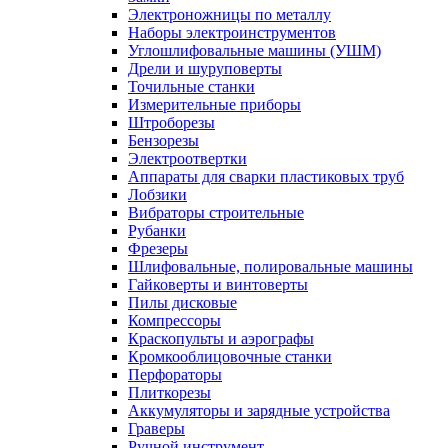
Электроножницы по металлу
Наборы электроинструментов
Углошлифовальные машины (УШМ)
Дрели и шуруповерты
Точильные станки
Измерительные приборы
Штроборезы
Бензорезы
Электроотвертки
Аппараты для сварки пластиковых труб
Лобзики
Вибраторы строительные
Рубанки
Фрезеры
Шлифовальные, полировальные машины
Гайковерты и винтоверты
Пилы дисковые
Компрессоры
Краскопульты и аэрографы
Кромкооблицовочные станки
Перфораторы
Плиткорезы
Аккумуляторы и зарядные устройства
Граверы
Ручной инструмент