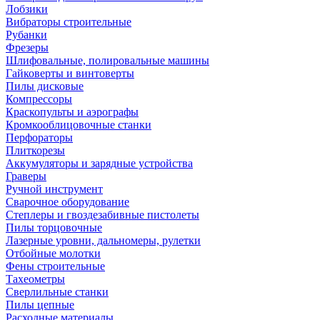
Лобзики
Вибраторы строительные
Рубанки
Фрезеры
Шлифовальные, полировальные машины
Гайковерты и винтоверты
Пилы дисковые
Компрессоры
Краскопульты и аэрографы
Кромкооблицовочные станки
Перфораторы
Плиткорезы
Аккумуляторы и зарядные устройства
Граверы
Ручной инструмент
Сварочное оборудование
Степлеры и гвоздезабивные пистолеты
Пилы торцовочные
Лазерные уровни, дальномеры, рулетки
Отбойные молотки
Фены строительные
Тахеометры
Сверлильные станки
Пилы цепные
Расходные материалы