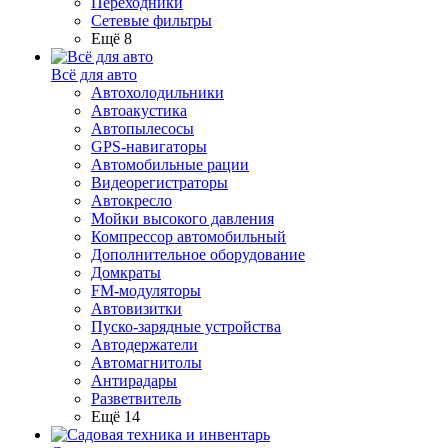
Переходники
Сетевые фильтры
Ещё 8
Всё для авто
Автохолодильники
Автоакустика
Автопылесосы
GPS-навигаторы
Автомобильные рации
Видеорегистраторы
Автокресло
Мойки высокого давления
Компрессор автомобильный
Дополнительное оборудование
Домкраты
FM-модуляторы
Автовизитки
Пуско-зарядные устройства
Автодержатели
Автомагнитолы
Антирадары
Разветвитель
Ещё 14