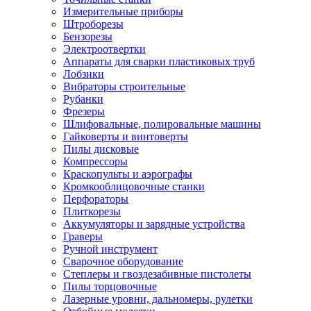
Измерительные приборы
Штроборезы
Бензорезы
Электроотвертки
Аппараты для сварки пластиковых труб
Лобзики
Вибраторы строительные
Рубанки
Фрезеры
Шлифовальные, полировальные машины
Гайковерты и винтоверты
Пилы дисковые
Компрессоры
Краскопульты и аэрографы
Кромкооблицовочные станки
Перфораторы
Плиткорезы
Аккумуляторы и зарядные устройства
Граверы
Ручной инструмент
Сварочное оборудование
Степлеры и гвоздезабивные пистолеты
Пилы торцовочные
Лазерные уровни, дальномеры, рулетки