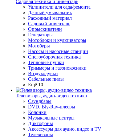
Садовая техника и инвентарь
Удлинители для сада/ремонта
Дачный умывальник
Расходный материал
Садовый инвентарь
Опрыскиватели
Генераторы
Мотоблоки и культиваторы
Мотобуры
Насосы и насосные станции
Снегоуборочная техника
Тепловые пушки
Триммеры и газонокосилки
Воздуходувки
Сабельные пилы
Ещё 10
Телевизоры, аудио-видео техника
Саундбары
DVD, Bly-Ray-плееры
Колонки
Музыкальные центры
Диктофоны
Аксессуары для аудио, видео и TV
Телевизоры