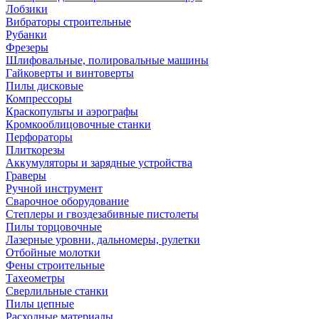
Лобзики
Вибраторы строительные
Рубанки
Фрезеры
Шлифовальные, полировальные машины
Гайковерты и винтоверты
Пилы дисковые
Компрессоры
Краскопульты и аэрографы
Кромкооблицовочные станки
Перфораторы
Плиткорезы
Аккумуляторы и зарядные устройства
Граверы
Ручной инструмент
Сварочное оборудование
Степлеры и гвоздезабивные пистолеты
Пилы торцовочные
Лазерные уровни, дальномеры, рулетки
Отбойные молотки
Фены строительные
Тахеометры
Сверлильные станки
Пилы цепные
Расходные материалы