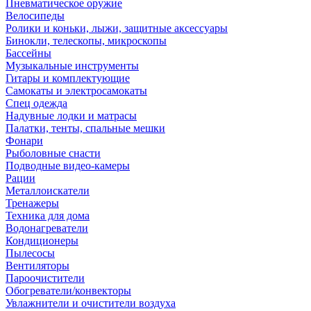
Пневматическое оружие
Велосипеды
Ролики и коньки, лыжи, защитные аксессуары
Бинокли, телескопы, микроскопы
Бассейны
Музыкальные инструменты
Гитары и комплектующие
Самокаты и электросамокаты
Спец одежда
Надувные лодки и матрасы
Палатки, тенты, спальные мешки
Фонари
Рыболовные снасти
Подводные видео-камеры
Рации
Металлоискатели
Тренажеры
Техника для дома
Водонагреватели
Кондиционеры
Пылесосы
Вентиляторы
Пароочистители
Обогреватели/конвекторы
Увлажнители и очистители воздуха