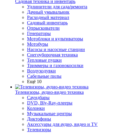
Садовая техника и инвентарь
Удлинители для сада/ремонта
Дачный умывальник
Расходный материал
Садовый инвентарь
Опрыскиватели
Генераторы
Мотоблоки и культиваторы
Мотобуры
Насосы и насосные станции
Снегоуборочная техника
Тепловые пушки
Триммеры и газонокосилки
Воздуходувки
Сабельные пилы
Ещё 10
Телевизоры, аудио-видео техника
Саундбары
DVD, Bly-Ray-плееры
Колонки
Музыкальные центры
Диктофоны
Аксессуары для аудио, видео и TV
Телевизоры