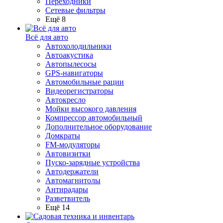
Переходники
Сетевые фильтры
Ещё 8
Всё для авто
Автохолодильники
Автоакустика
Автопылесосы
GPS-навигаторы
Автомобильные рации
Видеорегистраторы
Автокресло
Мойки высокого давления
Компрессор автомобильный
Дополнительное оборудование
Домкраты
FM-модуляторы
Автовизитки
Пуско-зарядные устройства
Автодержатели
Автомагнитолы
Антирадары
Разветвитель
Ещё 14