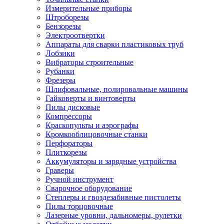
Измерительные приборы
Штроборезы
Бензорезы
Электроотвертки
Аппараты для сварки пластиковых труб
Лобзики
Вибраторы строительные
Рубанки
Фрезеры
Шлифовальные, полировальные машины
Гайковерты и винтоверты
Пилы дисковые
Компрессоры
Краскопульты и аэрографы
Кромкооблицовочные станки
Перфораторы
Плиткорезы
Аккумуляторы и зарядные устройства
Граверы
Ручной инструмент
Сварочное оборудование
Степлеры и гвоздезабивные пистолеты
Пилы торцовочные
Лазерные уровни, дальномеры, рулетки