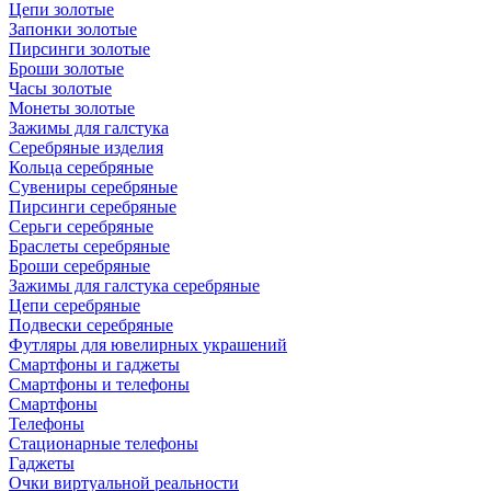
Цепи золотые
Запонки золотые
Пирсинги золотые
Броши золотые
Часы золотые
Монеты золотые
Зажимы для галстука
Серебряные изделия
Кольца серебряные
Сувениры серебряные
Пирсинги серебряные
Серьги серебряные
Браслеты серебряные
Броши серебряные
Зажимы для галстука серебряные
Цепи серебряные
Подвески серебряные
Футляры для ювелирных украшений
Смартфоны и гаджеты
Смартфоны и телефоны
Смартфоны
Телефоны
Стационарные телефоны
Гаджеты
Очки виртуальной реальности