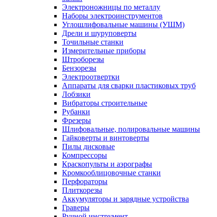
Электроножницы по металлу
Наборы электроинструментов
Углошлифовальные машины (УШМ)
Дрели и шуруповерты
Точильные станки
Измерительные приборы
Штроборезы
Бензорезы
Электроотвертки
Аппараты для сварки пластиковых труб
Лобзики
Вибраторы строительные
Рубанки
Фрезеры
Шлифовальные, полировальные машины
Гайковерты и винтоверты
Пилы дисковые
Компрессоры
Краскопульты и аэрографы
Кромкооблицовочные станки
Перфораторы
Плиткорезы
Аккумуляторы и зарядные устройства
Граверы
Ручной инструмент