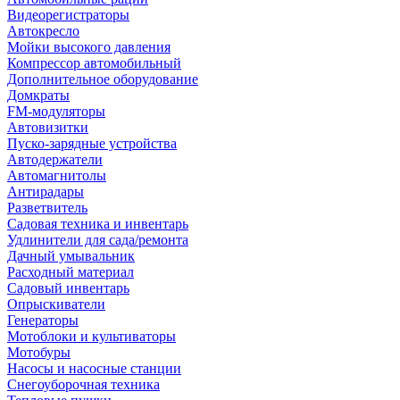
Видеорегистраторы
Автокресло
Мойки высокого давления
Компрессор автомобильный
Дополнительное оборудование
Домкраты
FM-модуляторы
Автовизитки
Пуско-зарядные устройства
Автодержатели
Автомагнитолы
Антирадары
Разветвитель
Садовая техника и инвентарь
Удлинители для сада/ремонта
Дачный умывальник
Расходный материал
Садовый инвентарь
Опрыскиватели
Генераторы
Мотоблоки и культиваторы
Мотобуры
Насосы и насосные станции
Снегоуборочная техника