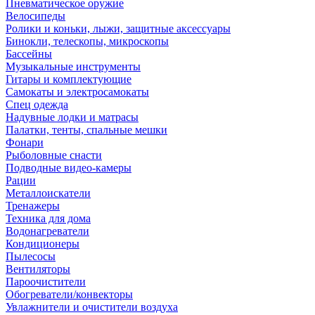
Пневматическое оружие
Велосипеды
Ролики и коньки, лыжи, защитные аксессуары
Бинокли, телескопы, микроскопы
Бассейны
Музыкальные инструменты
Гитары и комплектующие
Самокаты и электросамокаты
Спец одежда
Надувные лодки и матрасы
Палатки, тенты, спальные мешки
Фонари
Рыболовные снасти
Подводные видео-камеры
Рации
Металлоискатели
Тренажеры
Техника для дома
Водонагреватели
Кондиционеры
Пылесосы
Вентиляторы
Пароочистители
Обогреватели/конвекторы
Увлажнители и очистители воздуха