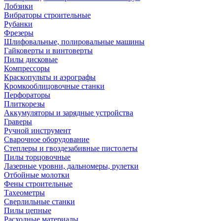
Лобзики
Вибраторы строительные
Рубанки
Фрезеры
Шлифовальные, полировальные машины
Гайковерты и винтоверты
Пилы дисковые
Компрессоры
Краскопульты и аэрографы
Кромкооблицовочные станки
Перфораторы
Плиткорезы
Аккумуляторы и зарядные устройства
Граверы
Ручной инструмент
Сварочное оборудование
Степлеры и гвоздезабивные пистолеты
Пилы торцовочные
Лазерные уровни, дальномеры, рулетки
Отбойные молотки
Фены строительные
Тахеометры
Сверлильные станки
Пилы цепные
Расходные материалы