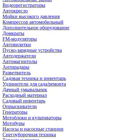
Видеорегистраторы
Автокресло
Мойки высокого давления
Компрессор автомобильный
Дополнительное оборудование
Домкраты
FM-модуляторы
Автовизитки
Пуско-зарядные устройства
Автодержатели
Автомагнитолы
Антирадары
Разветвитель
Садовая техника и инвентарь
Удлинители для сада/ремонта
Дачный умывальник
Расходный материал
Садовый инвентарь
Опрыскиватели
Генераторы
Мотоблоки и культиваторы
Мотобуры
Насосы и насосные станции
Снегоуборочная техника