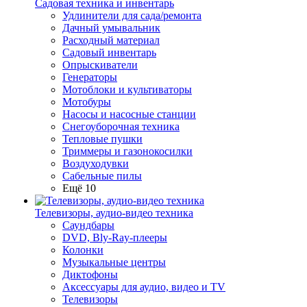
Садовая техника и инвентарь
Удлинители для сада/ремонта
Дачный умывальник
Расходный материал
Садовый инвентарь
Опрыскиватели
Генераторы
Мотоблоки и культиваторы
Мотобуры
Насосы и насосные станции
Снегоуборочная техника
Тепловые пушки
Триммеры и газонокосилки
Воздуходувки
Сабельные пилы
Ещё 10
Телевизоры, аудио-видео техника
Саундбары
DVD, Bly-Ray-плееры
Колонки
Музыкальные центры
Диктофоны
Аксессуары для аудио, видео и TV
Телевизоры