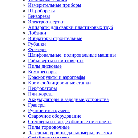
Измерительные приборы
Штроборезы
Бензорезы
Электроотвертки
Аппараты для сварки пластиковых труб
Лобзики
Вибраторы строительные
Рубанки
Фрезеры
Шлифовальные, полировальные машины
Гайковерты и винтоверты
Пилы дисковые
Компрессоры
Краскопульты и аэрографы
Кромкооблицовочные станки
Перфораторы
Плиткорезы
Аккумуляторы и зарядные устройства
Граверы
Ручной инструмент
Сварочное оборудование
Степлеры и гвоздезабивные пистолеты
Пилы торцовочные
Лазерные уровни, дальномеры, рулетки