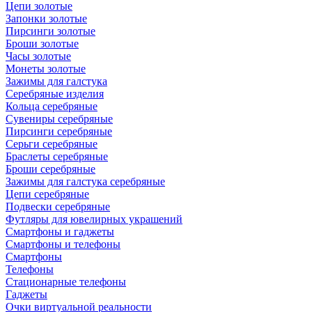
Цепи золотые
Запонки золотые
Пирсинги золотые
Броши золотые
Часы золотые
Монеты золотые
Зажимы для галстука
Серебряные изделия
Кольца серебряные
Сувениры серебряные
Пирсинги серебряные
Серьги серебряные
Браслеты серебряные
Броши серебряные
Зажимы для галстука серебряные
Цепи серебряные
Подвески серебряные
Футляры для ювелирных украшений
Смартфоны и гаджеты
Смартфоны и телефоны
Смартфоны
Телефоны
Стационарные телефоны
Гаджеты
Очки виртуальной реальности