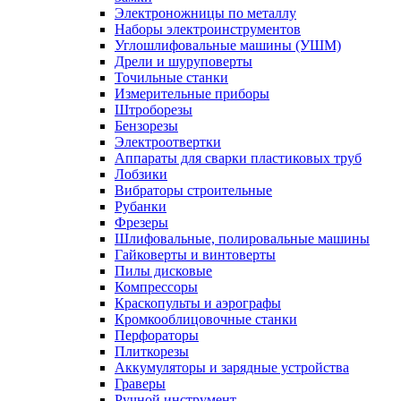
Электроножницы по металлу
Наборы электроинструментов
Углошлифовальные машины (УШМ)
Дрели и шуруповерты
Точильные станки
Измерительные приборы
Штроборезы
Бензорезы
Электроотвертки
Аппараты для сварки пластиковых труб
Лобзики
Вибраторы строительные
Рубанки
Фрезеры
Шлифовальные, полировальные машины
Гайковерты и винтоверты
Пилы дисковые
Компрессоры
Краскопульты и аэрографы
Кромкооблицовочные станки
Перфораторы
Плиткорезы
Аккумуляторы и зарядные устройства
Граверы
Ручной инструмент