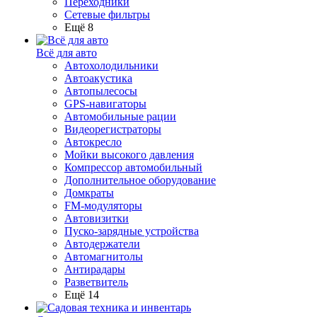
Переходники
Сетевые фильтры
Ещё 8
Всё для авто
Автохолодильники
Автоакустика
Автопылесосы
GPS-навигаторы
Автомобильные рации
Видеорегистраторы
Автокресло
Мойки высокого давления
Компрессор автомобильный
Дополнительное оборудование
Домкраты
FM-модуляторы
Автовизитки
Пуско-зарядные устройства
Автодержатели
Автомагнитолы
Антирадары
Разветвитель
Ещё 14